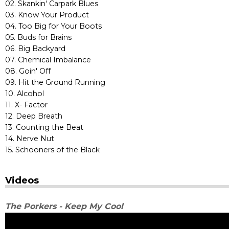
02. Skankin' Carpark Blues
03. Know Your Product
04. Too Big for Your Boots
05. Buds for Brains
06. Big Backyard
07. Chemical Imbalance
08. Goin' Off
09. Hit the Ground Running
10. Alcohol
11. X- Factor
12. Deep Breath
13. Counting the Beat
14. Nerve Nut
15. Schooners of the Black
Videos
The Porkers - Keep My Cool