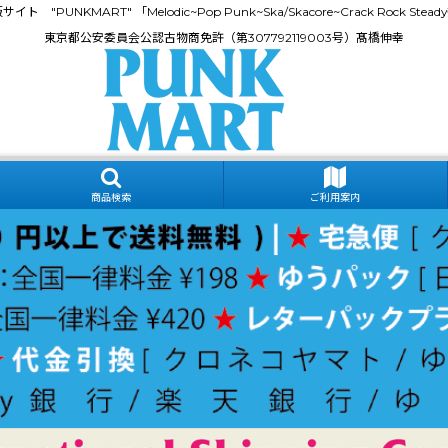
門通販サイト "PUNKMART" 「Melodic~Pop Punk~Ska/Skacore~Crack Rock
東京都公安委員会公認古物商免許（第307792119003号）髙橋伸幸
商品検索
ご利用案内