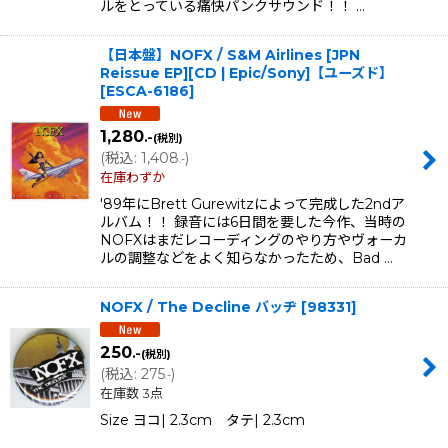
ルをとっている痛快パンクサウンド！！ …
【日本盤】NOFX / S&M Airlines [JPN
Reissue EP][CD | Epic/Sony]【ユーズド】
[
ESCA-6186
]
1,280
.-
(税別)
(
税込
:
1,408
)
.-
在庫わずか
'89年にBrett Gurewitzによって完成した2ndア
ルバム！！ 録音には6日間を要した今作、当時の
NOFXはまだレコーディングのやり方やヴォーカ
ルの調整などをよく知らなかったため、Bad …
NOFX / The Decline バッヂ
[
98331
]
250
.-
(税別)
(
税込
:
275
)
.-
在庫数 3点
Size ヨコ| 2.3cm タテ| 2.3cm