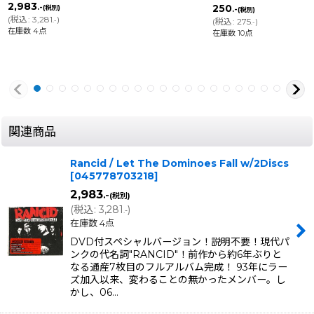
2,983
250
.-
(税別)
.-
(税別)
(
税込
:
3,281
)
(
税込
:
275
)
.-
.-
在庫数 4点
在庫数 10点
関連商品
Rancid / Let The Dominoes Fall w/2Discs
[
045778703218
]
2,983
.-
(税別)
(
税込
:
3,281
)
.-
在庫数 4点
DVD付スペシャルバージョン！説明不要！現代パ
ンクの代名詞"RANCID"！前作から約6年ぶりと
なる通産7枚目のフルアルバム完成！ 93年にラー
ズ加入以来、変わることの無かったメンバー。し
かし、06…