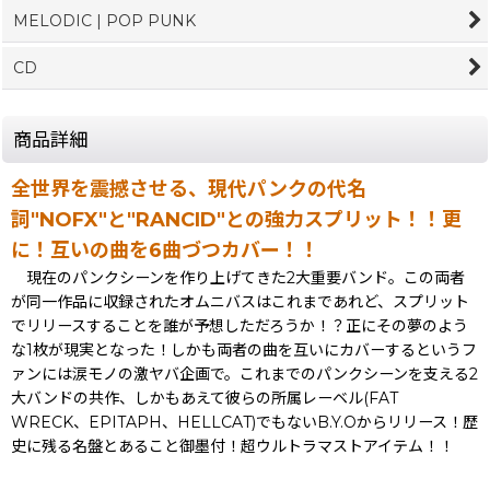
MELODIC | POP PUNK
CD
商品詳細
全世界を震撼させる、現代パンクの代名
詞"NOFX"と"RANCID"との強力スプリット！！更
に！互いの曲を6曲づつカバー！！
現在のパンクシーンを作り上げてきた2大重要バンド。この両者
が同一作品に収録されたオムニバスはこれまであれど、スプリット
でリリースすることを誰が予想しただろうか！？正にその夢のよう
な1枚が現実となった！しかも両者の曲を互いにカバーするというフ
ァンには涙モノの激ヤバ企画で。これまでのパンクシーンを支える2
大バンドの共作、しかもあえて彼らの所属レーベル(FAT
WRECK、EPITAPH、HELLCAT)でもないB.Y.Oからリリース！歴
史に残る名盤とあること御墨付！超ウルトラマストアイテム！！