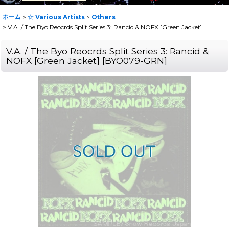
ホーム
>
☆ Various Artists
>
Others
>
V.A. / The Byo Reocrds Split Series 3: Rancid & NOFX [Green Jacket]
V.A. / The Byo Reocrds Split Series 3: Rancid &
NOFX [Green Jacket]
[
BYO079-GRN
]