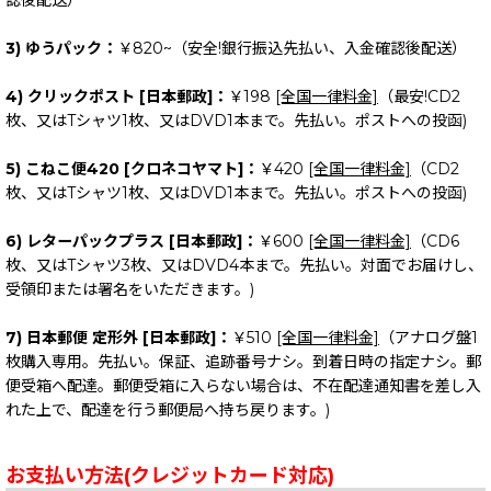
認後配送）
3) ゆうパック：
￥820~（安全!銀行振込先払い、入金確認後配送）
4) クリックポスト [日本郵政]：
￥198
[全国一律料金]
（最安!CD2
枚、又はTシャツ1枚、又はDVD1本まで。先払い。ポストへの投函)
5) こねこ便420 [クロネコヤマト]：
￥420
[全国一律料金]
（CD2
枚、又はTシャツ1枚、又はDVD1本まで。先払い。ポストへの投函)
6) レターパックプラス [日本郵政]：
￥600
[全国一律料金]
（CD6
枚、又はTシャツ3枚、又はDVD4本まで。先払い。対面でお届けし、
受領印または署名をいただきます。)
7) 日本郵便 定形外 [日本郵政]：
￥510
[全国一律料金]
（アナログ盤1
枚購入専用。先払い。保証、追跡番号ナシ。到着日時の指定ナシ。郵
便受箱へ配達。郵便受箱に入らない場合は、不在配達通知書を差し入
れた上で、配達を行う郵便局へ持ち戻ります。)
お支払い方法(クレジットカード対応)