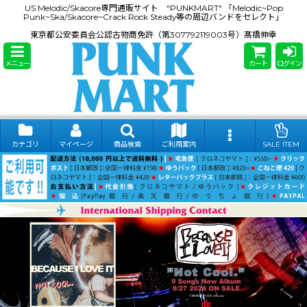
US Melodic/Skacore専門通販サイト "PUNKMART" 「Melodic~Pop
Punk~Ska/Skacore~Crack Rock Steady等の周辺バンドをセレクト」
東京都公安委員会公認古物商免許（第307792119003号）髙橋伸幸
メニュー
カート
ログイン
カテゴリ
マイページ
商品検索
ご利用案内
SALE ITEM