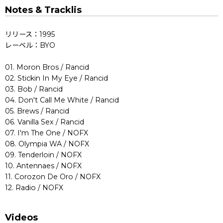
Notes & Tracklis
リリース：1995
レーベル：BYO
01. Moron Bros / Rancid
02. Stickin In My Eye / Rancid
03. Bob / Rancid
04. Don't Call Me White / Rancid
05. Brews / Rancid
06. Vanilla Sex / Rancid
07. I'm The One / NOFX
08. Olympia WA / NOFX
09. Tenderloin / NOFX
10. Antennaes / NOFX
11. Corozon De Oro / NOFX
12. Radio / NOFX
Videos