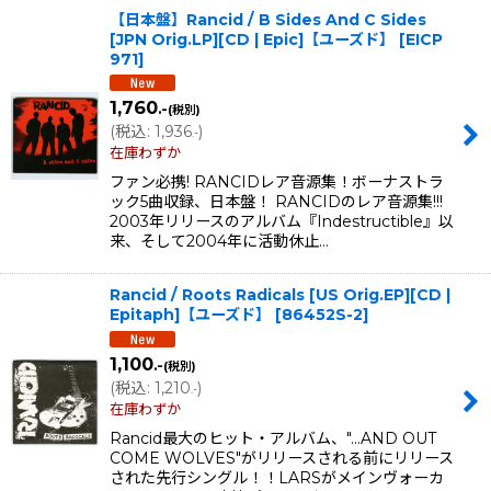
【日本盤】Rancid / B Sides And C Sides
[JPN Orig.LP][CD | Epic]【ユーズド】
[
EICP
971
]
1,760
.-
(税別)
(
税込
:
1,936
)
.-
在庫わずか
ファン必携! RANCIDレア音源集！ボーナストラ
ック5曲収録、日本盤！ RANCIDのレア音源集!!!
2003年リリースのアルバム『Indestructible』以
来、そして2004年に活動休止…
Rancid / Roots Radicals [US Orig.EP][CD |
Epitaph]【ユーズド】
[
86452S-2
]
1,100
.-
(税別)
(
税込
:
1,210
)
.-
在庫わずか
Rancid最大のヒット・アルバム、"…AND OUT
COME WOLVES"がリリースされる前にリリース
された先行シングル！！LARSがメインヴォーカ