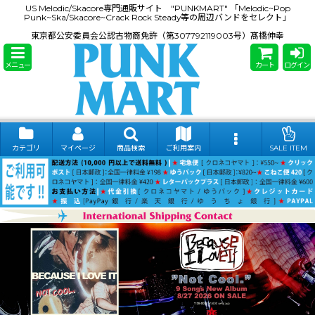
US Melodic/Skacore専門通販サイト "PUNKMART" 「Melodic~Pop
Punk~Ska/Skacore~Crack Rock Steady等の周辺バンドをセレクト」
東京都公安委員会公認古物商免許（第307792119003号）髙橋伸幸
メニュー
カート
ログイン
カテゴリ
マイページ
商品検索
ご利用案内
SALE ITEM