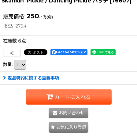
Skankin' Pickle / Dancing Pickle バッヂ
[
76807
]
250
販売価格
:
.-
(税別)
(
税込
:
275
)
.-
在庫数 6点
Facebookでシェア
数量
:
返品特約に関する重要事項
カートに入れる
お問い合わせ
お気に入り登録