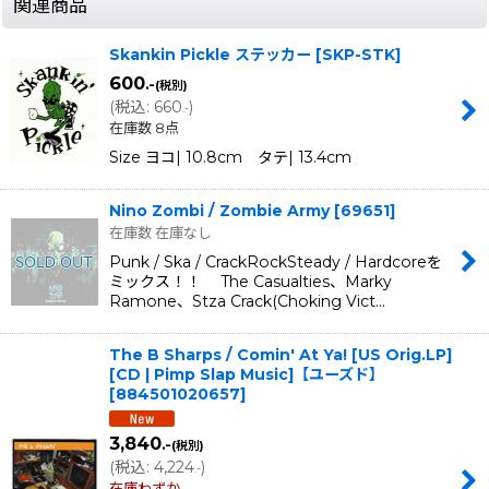
関連商品
Skankin Pickle ステッカー
[
SKP-STK
]
600
.-
(税別)
(
税込
:
660
)
.-
在庫数 8点
Size ヨコ| 10.8cm タテ| 13.4cm
Nino Zombi / Zombie Army
[
69651
]
在庫数 在庫なし
Punk / Ska / CrackRockSteady / Hardcoreを
ミックス！！ The Casualties、Marky
Ramone、Stza Crack(Choking Vict…
The B Sharps / Comin' At Ya! [US Orig.LP]
[CD | Pimp Slap Music]【ユーズド】
[
884501020657
]
3,840
.-
(税別)
(
税込
:
4,224
)
.-
在庫わずか