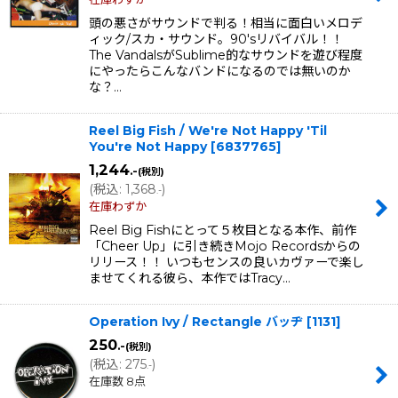
頭の悪さがサウンドで判る！相当に面白いメロデ
ィック/スカ・サウンド。90'sリバイバル！！
The VandalsがSublime的なサウンドを遊び程度
にやったらこんなバンドになるのでは無いのか
な？…
Reel Big Fish / We're Not Happy 'Til
You're Not Happy
[
6837765
]
1,244
.-
(税別)
(
税込
:
1,368
)
.-
在庫わずか
Reel Big Fishにとって５枚目となる本作、前作
「Cheer Up」に引き続きMojo Recordsからの
リリース！！ いつもセンスの良いカヴァーで楽し
ませてくれる彼ら、本作ではTracy…
Operation Ivy / Rectangle バッヂ
[
1131
]
250
.-
(税別)
(
税込
:
275
)
.-
在庫数 8点