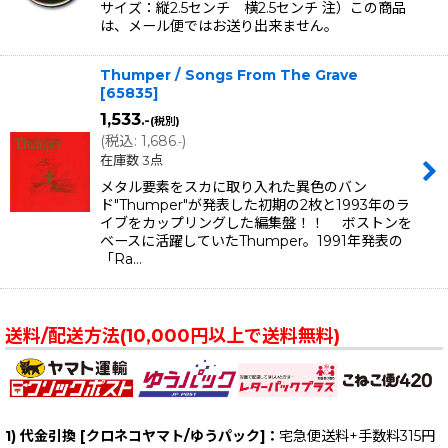
サイズ：縦2.5センチ 横2.5センチ 注）この商品
は、メール便ではお送り出来ません。
Thumper / Songs From The Grave
[
65835
]
1,533
.-
(税別)
(
税込
:
1,686
)
.-
在庫数 3点
メタル要素をスカに取り入れた異色のバン
ド"Thumper"が発表した初期の2枚と1993年のラ
イブをカップリングした編集盤！！ ボストンを
ベースに活躍していたThumper。1991年発表の
「Ra…
送料/配送方法(10,000円以上で送料無料)
1) 代金引換 [クロネコヤマト/ゆうパック]：
宅急便送料+手数料315円