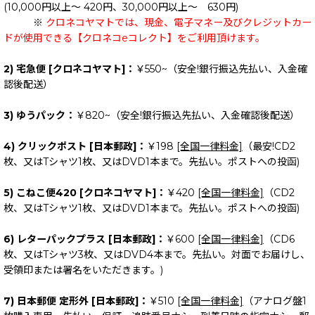
(10,000円以上～ 420円、30,000円以上～ 630円)
※
クロネコヤマトでは、現金、電子マネー及びクレジットカー
ドが使用できる【クロネコeコレクト】をご利用頂けます。
2) 宅急便 [クロネコヤマト]：
￥550~（安全!銀行振込先払い、入金確
認後配送）
3) ゆうパック：
￥820~（安全!銀行振込先払い、入金確認後配送）
4) クリックポスト [日本郵政]：
￥198
[全国一律料金]
（最安!CD2
枚、又はTシャツ1枚、又はDVD1本まで。先払い。ポストへの投函)
5) こねこ便420 [クロネコヤマト]：
￥420
[全国一律料金]
（CD2
枚、又はTシャツ1枚、又はDVD1本まで。先払い。ポストへの投函)
6) レターパックプラス [日本郵政]：
￥600
[全国一律料金]
（CD6
枚、又はTシャツ3枚、又はDVD4本まで。先払い。対面でお届けし、
受領印または署名をいただきます。)
7) 日本郵便 定形外 [日本郵政]：
￥510
[全国一律料金]
（アナログ盤1