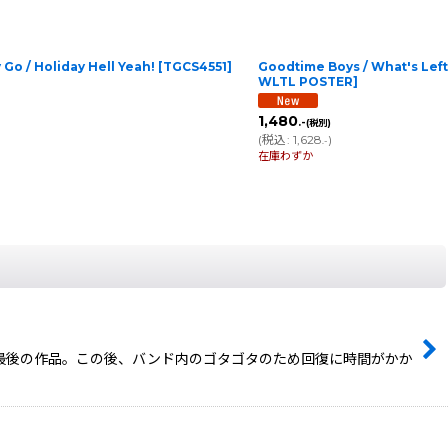
 / Holiday Hell Yeah!
[
TGCS4551
]
Goodtime Boys / What's Le
WLTL POSTER
]
1,480
.-
(税別)
(
税込
:
1,628
)
.-
在庫わずか
プでの最後の作品。この後、バンド内のゴタゴタのため回復に時間がかか