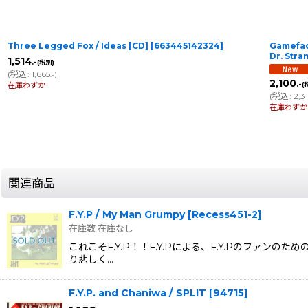
Three Legged Fox / Ideas [CD]
[
663445142324
]
Gameface
Dr. St
1,514
.-
(税別)
(
税込
:
1,665
)
.-
2,100
.-
在庫わずか
(
(
税込
:
2,3
在庫わずか
関連商品
F.Y.P / My Man Grumpy
[
Recess451-2
]
在庫数 在庫なし
これこそF.Y.P！！F.Y.Pによる、F.Y.Pのフ
り悲しく…
F.Y.P. and Chaniwa / SPLIT
[
94715
]