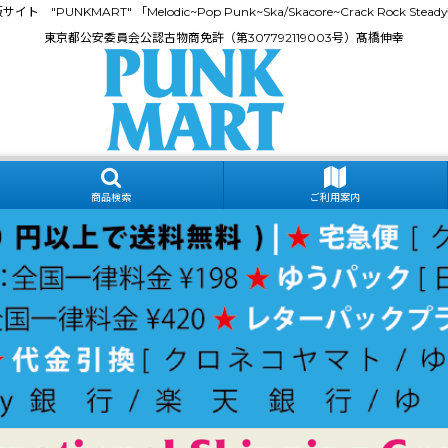
門通販サイト "PUNKMART" 「Melodic~Pop Punk~Ska/Skacore~Crack Rock
東京都公安委員会公認古物商免許（第307792119003号）髙橋伸幸
商品検索
ご利用案内