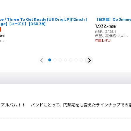
 / Three To Get Ready [US Orig.LP][12inch |
【日本盤】Go Jimmy Go
range]【ユーズド】
[
DSR 38
]
1,932
.-
(税別)
(
税込
:
2,125
)
.-
希望小売価格
:
2,415
税別)
.-
在庫わずか
10
)
.-
ァンのためのアルバム！！ バンドにとって、円熟期をも変えたラインナッ