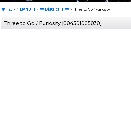
ホーム
>
☆ BAND: T
>
== District: T ==
>
Three to Go / Furiosity
Three to Go / Furiosity
[
884501005838
]