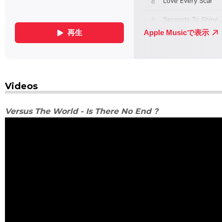
Videos
Versus The World - Is There No End ?