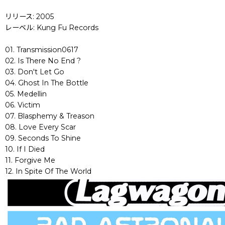
リリース: 2005
レーベル: Kung Fu Records
01. Transmission0617
02. Is There No End ?
03. Don't Let Go
04. Ghost In The Bottle
05. Medellin
06. Victim
07. Blasphemy & Treason
08. Love Every Scar
09. Seconds To Shine
10. If I Died
11. Forgive Me
12. In Spite Of The World