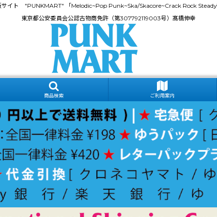
門通販サイト "PUNKMART" 「Melodic~Pop Punk~Ska/Skacore~Crack Rock
東京都公安委員会公認古物商免許（第307792119003号）髙橋伸幸
商品検索
ご利用案内