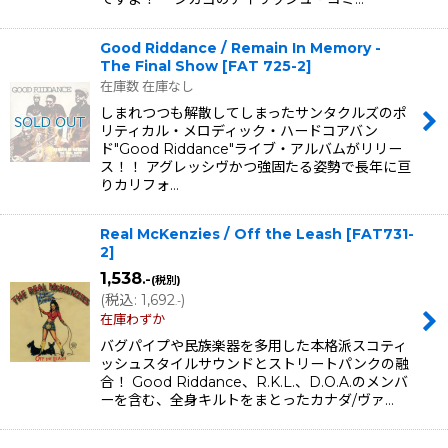
Good Riddance / Remain In Memory -
The Final Show
[
FAT 725-2
]
在庫数 在庫なし
しまれつつも解散してしまったサンタクルズのポ
リティカル・メロディック・ハードコアバン
ド"Good Riddance"ライブ・アルバムがリリー
ス！！ アグレッシヴかつ強固たる姿勢で長年に亘
りカリフォ…
Real McKenzies / Off the Leash
[
FAT731-
2
]
1,538
.-
(税別)
(
税込
:
1,692
)
.-
在庫わずか
バグパイプや民族楽器を多用した本格派スコティ
ッシュスタイルサウンドとストリートパンクの融
合！ Good Riddance、R.K.L.、D.O.A.のメンバ
ーを含む、全身キルトをまとったカナダ/ヴァ…