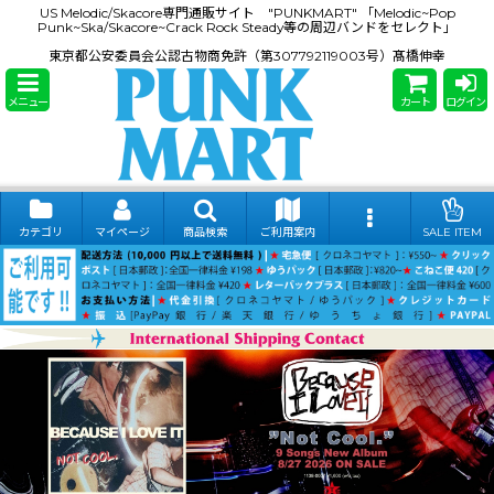
US Melodic/Skacore専門通販サイト "PUNKMART" 「Melodic~Pop
Punk~Ska/Skacore~Crack Rock Steady等の周辺バンドをセレクト」
東京都公安委員会公認古物商免許（第307792119003号）髙橋伸幸
メニュー
カート
ログイン
カテゴリ
マイページ
商品検索
ご利用案内
SALE ITEM