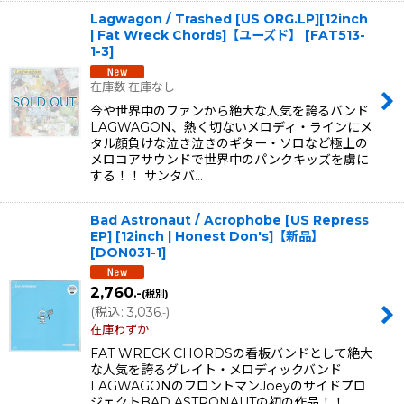
Lagwagon / Trashed [US ORG.LP][12inch
| Fat Wreck Chords]【ユーズド】
[
FAT513-
1-3
]
在庫数 在庫なし
今や世界中のファンから絶大な人気を誇るバンド
LAGWAGON、熱く切ないメロディ・ラインにメ
タル顔負けな泣き泣きのギター・ソロなど極上の
メロコアサウンドで世界中のパンクキッズを虜に
する！！ サンタバ…
Bad Astronaut / Acrophobe [US Repress
EP] [12inch | Honest Don's]【新品】
[
DON031-1
]
2,760
.-
(税別)
(
税込
:
3,036
)
.-
在庫わずか
FAT WRECK CHORDSの看板バンドとして絶大
な人気を誇るグレイト・メロディックバンド
LAGWAGONのフロントマンJoeyのサイドプロ
ジェクトBAD ASTRONAUTの初の作品！！ …