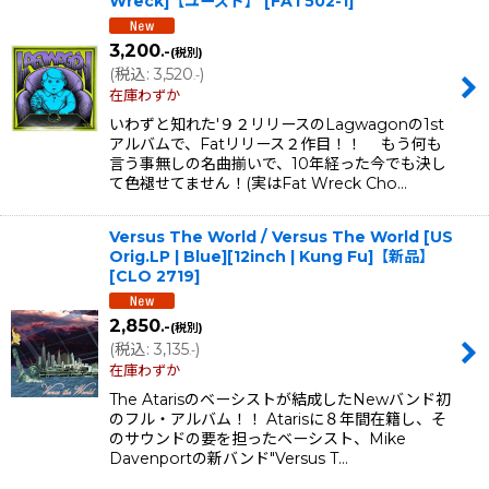
Wreck]【ユーズド】
[
FAT502-1
]
3,200
.-
(税別)
(
税込
:
3,520
)
.-
在庫わずか
いわずと知れた'９２リリースのLagwagonの1st
アルバムで、Fatリリース２作目！！ もう何も
言う事無しの名曲揃いで、10年経った今でも決し
て色褪せてません！(実はFat Wreck Cho…
Versus The World / Versus The World [US
Orig.LP | Blue][12inch | Kung Fu]【新品】
[
CLO 2719
]
2,850
.-
(税別)
(
税込
:
3,135
)
.-
在庫わずか
The Atarisのベーシストが結成したNewバンド初
のフル・アルバム！！ Atarisに８年間在籍し、そ
のサウンドの要を担ったベーシスト、Mike
Davenportの新バンド"Versus T…