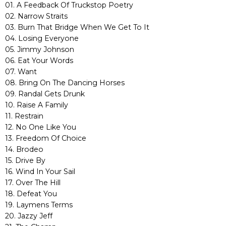
01. A Feedback Of Truckstop Poetry
02. Narrow Straits
03. Burn That Bridge When We Get To It
04. Losing Everyone
05. Jimmy Johnson
06. Eat Your Words
07. Want
08. Bring On The Dancing Horses
09. Randal Gets Drunk
10. Raise A Family
11. Restrain
12. No One Like You
13. Freedom Of Choice
14. Brodeo
15. Drive By
16. Wind In Your Sail
17. Over The Hill
18. Defeat You
19. Laymens Terms
20. Jazzy Jeff