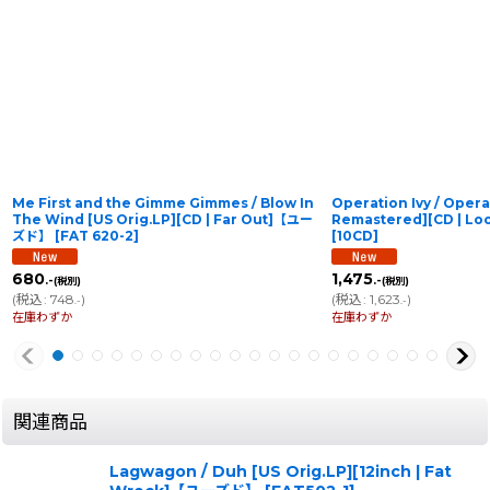
Me First and the Gimme Gimmes / Blow In
Operation Ivy / Operat
The Wind [US Orig.LP][CD | Far Out]【ユー
Remastered][CD | L
ズド】
[
FAT 620-2
]
[
10CD
]
680
1,475
.-
.-
(税別)
(税別)
(
税込
:
748
)
(
税込
:
1,623
)
.-
.-
在庫わずか
在庫わずか
関連商品
Lagwagon / Duh [US Orig.LP][12inch | Fat