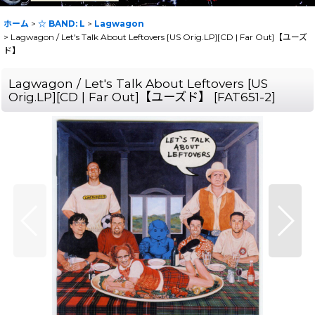
ホーム
>
☆ BAND: L
>
Lagwagon
>
Lagwagon / Let's Talk About Leftovers [US Orig.LP][CD | Far Out]【ユーズ
ド】
Lagwagon / Let's Talk About Leftovers [US
Orig.LP][CD | Far Out]【ユーズド】
[
FAT651-2
]