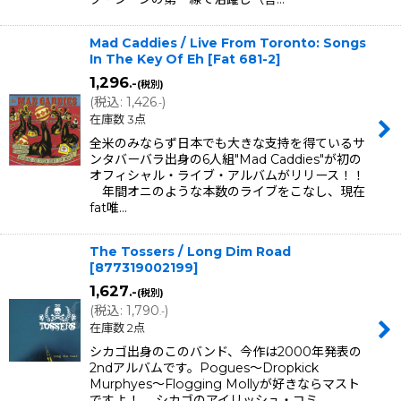
Mad Caddies / Live From Toronto: Songs
In The Key Of Eh
[
Fat 681-2
]
1,296
.-
(税別)
(
税込
:
1,426
)
.-
在庫数 3点
全米のみならず日本でも大きな支持を得ているサ
ンタバーバラ出身の6人組"Mad Caddies"が初の
オフィシャル・ライブ・アルバムがリリース！！
年間オニのような本数のライブをこなし、現在
fat唯…
The Tossers / Long Dim Road
[
877319002199
]
1,627
.-
(税別)
(
税込
:
1,790
)
.-
在庫数 2点
シカゴ出身のこのバンド、今作は2000年発表の
2ndアルバムです。Pogues〜Dropkick
Murphyes〜Flogging Mollyが好きならマスト
ですよ！ シカゴのアイリッシュ・コミ…