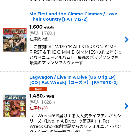
Me First and the Gimme Gimmes / Love
Their Country
[
FAT 712-2
]
1,600
.-
(税別)
(
税込
:
1,760
)
.-
在庫数 2点
ご存知FAT WRECK ALLSTARSバンド"ME
FIRST & THE GIMMIE GIMMIES"の約２年ぶり
となるニューアルバム!! 最高のポップソングを
最高のアレンジでカヴァーす…
Lagwagon / Live In A Dive [US Orig.LP]
[CD | Fat Wreck]【ユーズド】
[
FAT670-2
]
1,480
.-
(税別)
(
税込
:
1,628
)
.-
在庫わずか
Fat Wreckがお届けする大人気ライブアルバムシ
リーズ『Live In A Dive』の第6弾！！ Fat
Wreck Chords創世記からカリフォルニア・パン
ク・シーンの第一線で活躍し（言…