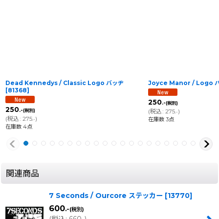
Dead Kennedys / Classic Logo バッヂ
Joyce Manor / Logo
[
81368
]
250
.-
(税別)
250
.-
(税別)
(
税込
:
275
)
.-
(
税込
:
275
)
在庫数 3点
.-
在庫数 4点
関連商品
7 Seconds / Ourcore ステッカー
[
13770
]
600
.-
(税別)