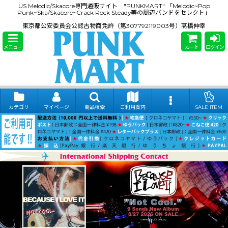
US Melodic/Skacore専門通販サイト "PUNKMART" 「Melodic~Pop
Punk~Ska/Skacore~Crack Rock Steady等の周辺バンドをセレクト」
東京都公安委員会公認古物商免許（第307792119003号）髙橋伸幸
メニュー
カート
ログイン
カテゴリ
マイページ
商品検索
ご利用案内
SALE ITEM