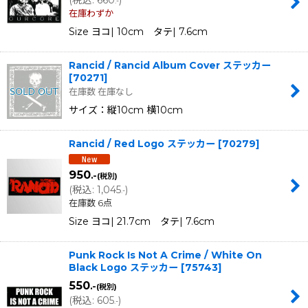
(
税込
:
660
)
.-
在庫わずか
Size ヨコ| 10cm タテ| 7.6cm
Rancid / Rancid Album Cover ステッカー
[
70271
]
在庫数 在庫なし
サイズ：縦10cm 横10cm
Rancid / Red Logo ステッカー
[
70279
]
950
.-
(税別)
(
税込
:
1,045
)
.-
在庫数 6点
Size ヨコ| 21.7cm タテ| 7.6cm
Punk Rock Is Not A Crime / White On
Black Logo ステッカー
[
75743
]
550
.-
(税別)
(
税込
:
605
)
.-