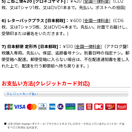
5) こねこ便420 [クロネコヤマト]：
￥420
[全国一律料金]
（CD2
枚、又はTシャツ1枚、又はDVD1本まで。先払い。ポストへの投函)
6) レターパックプラス [日本郵政]：
￥600
[全国一律料金]
（CD6
枚、又はTシャツ3枚、又はDVD4本まで。先払い。対面でお届けし、
受領印または署名をいただきます。)
7) 日本郵便 定形外 [日本郵政]：
￥510
[全国一律料金]
（アナログ盤1
枚購入専用。先払い。保証、追跡番号ナシ。到着日時の指定ナシ。郵
便受箱へ配達。郵便受箱に入らない場合は、不在配達通知書を差し入
れた上で、配達を行う郵便局へ持ち戻ります。)
お支払い方法(クレジットカード対応)