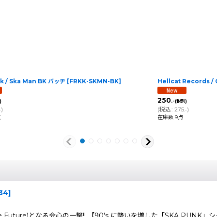
ck / Ska Man BK バッヂ
[
FRKK-SKMN-BK
]
Hellcat Records /
250
.-
)
(税別)
)
(
税込
:
275
)
-
.-
点
在庫数 9点
34
]
 Of The Future)となる会心の一撃!! 【90's に勢いを増した「SKA PUNK