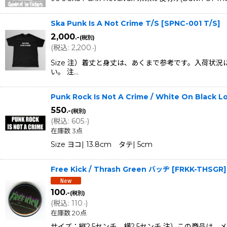
Ska Punk Is A Not Crime T/S
[
SPNC-001 T/S
]
2,000
.-
(税別)
(
税込
:
2,200
)
.-
Size 注）着丈と身丈は、あくまで参考です。入荷
い。 注…
Punk Rock Is Not A Crime / White On Blac
550
.-
(税別)
(
税込
:
605
)
.-
在庫数 3点
Size ヨコ| 13.8cm タテ| 5cm
Free Kick / Thrash Green バッヂ
[
FRKK-THSGR
]
100
.-
(税別)
(
税込
:
110
)
.-
在庫数 20点
サイズ：縦2.5センチ 横2.5センチ 注）この商品は