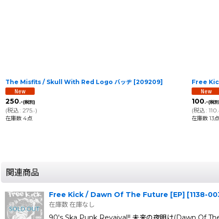
The Misfits / Skull With Red Logo バッヂ
[
209209
]
Free Ki
250
100
.-
.-
(税別)
(税別
(
税込
:
275
)
(
税込
:
110
.-
.
在庫数 4点
在庫数 13
関連商品
Free Kick / Dawn Of The Future [EP]
[
1138-00
在庫数 在庫なし
90's Ska Punk Revaival!! 未来の夜明け(Dawn