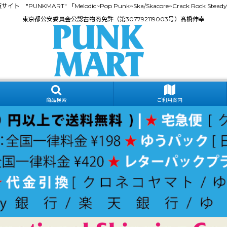
門通販サイト "PUNKMART" 「Melodic~Pop Punk~Ska/Skacore~Crack Rock
東京都公安委員会公認古物商免許（第307792119003号）髙橋伸幸
商品検索
ご利用案内