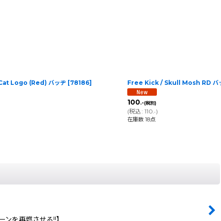
 Cat Logo (Red) バッヂ
[
78186
]
Free Kick / Skull Mosh RD 
100
.-
(税別)
(
税込
:
110
)
.-
在庫数 18点
」シーンを再燃させる!!】 …