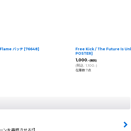
e Flame バッヂ
[
76648
]
Free Kick / The Future Is
POSTER
]
1,000
.-
(税別)
(
税込
:
1,100
)
.-
在庫数 7点
」シーンを再燃させる!!】 …