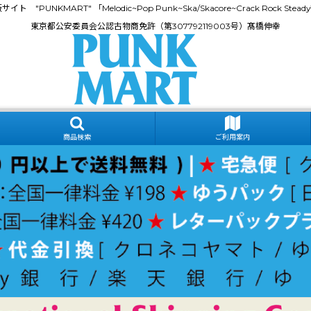
門通販サイト "PUNKMART" 「Melodic~Pop Punk~Ska/Skacore~Crack Rock
東京都公安委員会公認古物商免許（第307792119003号）髙橋伸幸
商品検索
ご利用案内