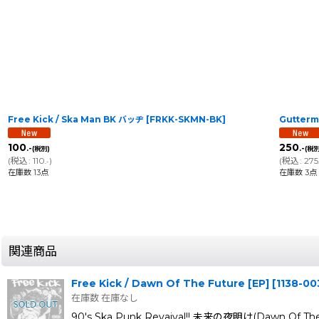
Free Kick / Ska Man BK バッヂ
[
FRKK-SKMN-BK
]
Gutterm
100
250
.-
.-
(税別)
(税別
(
税込
:
110
)
(
税込
:
275
.-
在庫数 13点
在庫数 3点
関連商品
Free Kick / Dawn Of The Future [EP]
[
1138-00
在庫数 在庫なし
90's Ska Punk Revaival!! 未来の夜明け(Dawn