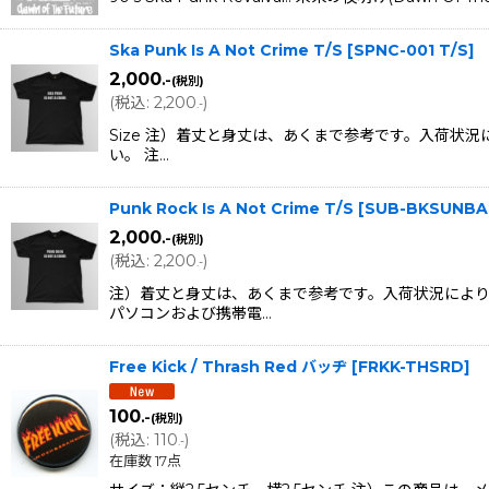
Ska Punk Is A Not Crime T/S
[
SPNC-001 T/S
]
2,000
.-
(税別)
(
税込
:
2,200
)
.-
Size 注）着丈と身丈は、あくまで参考です。入荷
い。 注…
Punk Rock Is A Not Crime T/S
[
SUB-BKSUNBA
2,000
.-
(税別)
(
税込
:
2,200
)
.-
注）着丈と身丈は、あくまで参考です。入荷状況により
パソコンおよび携帯電…
Free Kick / Thrash Red バッヂ
[
FRKK-THSRD
]
100
.-
(税別)
(
税込
:
110
)
.-
在庫数 17点