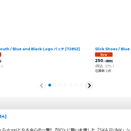
outh / Blue and Black Logo バッヂ
[
72852
]
Slick Shoes / Blu
250
.-
)
(税別)
)
(
税込
:
275
)
.-
.-
在庫数 2点
34
]
 Of The Future)となる会心の一撃!! 【90's に勢いを増した「SKA PUNK