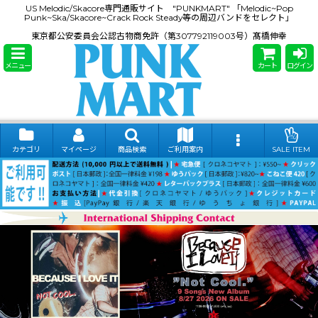
US Melodic/Skacore専門通販サイト "PUNKMART" 「Melodic~Pop
Punk~Ska/Skacore~Crack Rock Steady等の周辺バンドをセレクト」
東京都公安委員会公認古物商免許（第307792119003号）髙橋伸幸
メニュー
カート
ログイン
カテゴリ
マイページ
商品検索
ご利用案内
SALE ITEM