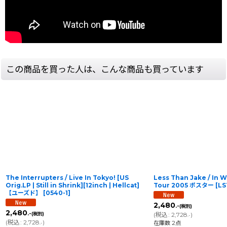
この商品を買った人は、こんな商品も買っています
The Interrupters / Live In Tokyo! [US
Less Than Jake / In 
Orig.LP | Still in Shrink][12inch | Hellcat]
Tour 2005 ポスター
[
LS
【ユーズド】
[
0540-1
]
2,480
.-
(税別)
2,480
.-
(税別)
(
税込
:
2,728
)
.-
(
税込
:
2,728
)
在庫数 2点
.-