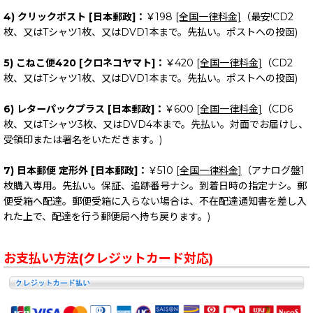
4) クリックポスト [日本郵政]：
￥198
[全国一律料金]
（最安!CD2
枚、又はTシャツ1枚、又はDVD1本まで。先払い。ポストへの投函)
5) こねこ便420 [クロネコヤマト]：
￥420
[全国一律料金]
（CD2
枚、又はTシャツ1枚、又はDVD1本まで。先払い。ポストへの投函)
6) レターパックプラス [日本郵政]：
￥600
[全国一律料金]
（CD6
枚、又はTシャツ3枚、又はDVD4本まで。先払い。対面でお届けし、
受領印または署名をいただきます。)
7) 日本郵便 定形外 [日本郵政]：
￥510
[全国一律料金]
（アナログ盤1
枚購入専用。先払い。保証、追跡番号ナシ。到着日時の指定ナシ。郵
便受箱へ配達。郵便受箱に入らない場合は、不在配達通知書を差し入
れた上で、配達を行う郵便局へ持ち戻ります。)
お支払い方法(クレジットカード対応)