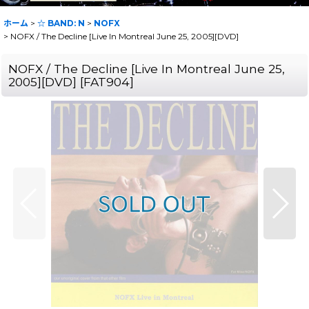
ホーム
>
☆ BAND: N
>
NOFX
>
NOFX / The Decline [Live In Montreal June 25, 2005][DVD]
NOFX / The Decline [Live In Montreal June 25,
2005][DVD]
[
FAT904
]