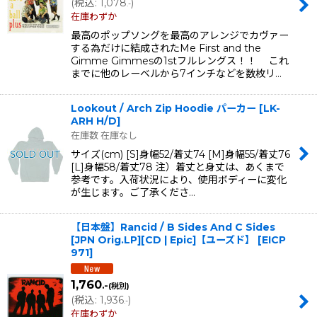
(
税込
:
1,078
)
.-
在庫わずか
最高のポップソングを最高のアレンジでカヴァー
する為だけに結成されたMe First and the
Gimme Gimmesの1stフルレングス！！ これ
までに他のレーベルから7インチなどを数枚リ…
Lookout / Arch Zip Hoodie パーカー
[
LK-
ARH H/D
]
在庫数 在庫なし
サイズ(cm) [S]身幅52/着丈74 [M]身幅55/着丈76
[L]身幅58/着丈78 注）着丈と身丈は、あくまで
参考です。入荷状況により、使用ボディーに変化
が生じます。ご了承くださ…
【日本盤】Rancid / B Sides And C Sides
[JPN Orig.LP][CD | Epic]【ユーズド】
[
EICP
971
]
1,760
.-
(税別)
(
税込
:
1,936
)
.-
在庫わずか