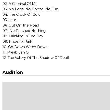
02. A Criminal Of Me
03. No Loot, No Booze, No Fun
04. The Crock Of Gold
05. Late
06. Out On The Road
07. I’ve Pursued Nothing
08. Drinking In The Day
09. Phoenix Park
10. Go Down Witch Down
11. Preab San Ol
12. The Vallery Of The Shadow Of Death
Audition