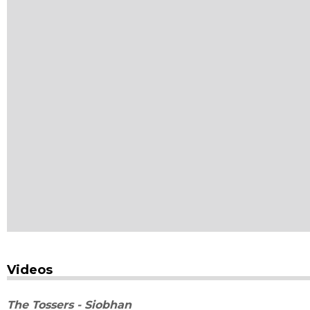
Videos
The Tossers - Siobhan