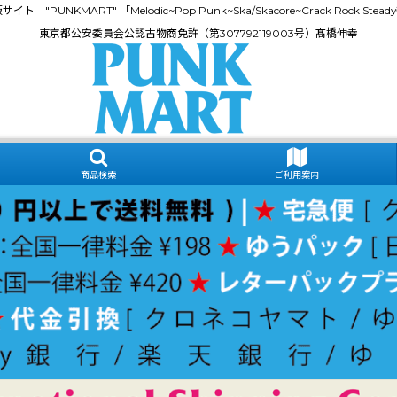
門通販サイト "PUNKMART" 「Melodic~Pop Punk~Ska/Skacore~Crack Rock
東京都公安委員会公認古物商免許（第307792119003号）髙橋伸幸
商品検索
ご利用案内