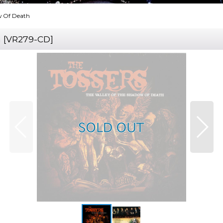
ow Of Death
h
[
VR279-CD
]