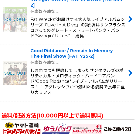
2
]
在庫数 在庫なし
Fat Wreckがお届けする大人気ライブアルバムシ
リーズ『Live In A Dive』の第5弾はサンフラシス
コきってのグレート・ストリートパンク・バン
ド"Swingin' Utters" 男臭…
Good Riddance / Remain In Memory -
The Final Show
[
FAT 725-2
]
在庫数 在庫なし
しまれつつも解散してしまったサンタクルズのポ
リティカル・メロディック・ハードコアバン
ド"Good Riddance"ライブ・アルバムがリリー
ス！！ アグレッシヴかつ強固たる姿勢で長年に亘
りカリフォ…
送料/配送方法(10,000円以上で送料無料)