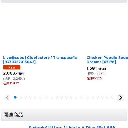
Live@subs | Gluefactory / Transpacific
Chicken Poodle Soup 
[
9330357013042
]
Dreams
[
67178
]
1,581
.-
(税別)
2,063
(
税込
:
1,739
)
.-
(税別)
.-
在庫わずか
(
税込
:
2,269
)
.-
在庫わずか
関連商品
Swingin' Utters / Live In A Dive
[
Fat 669-