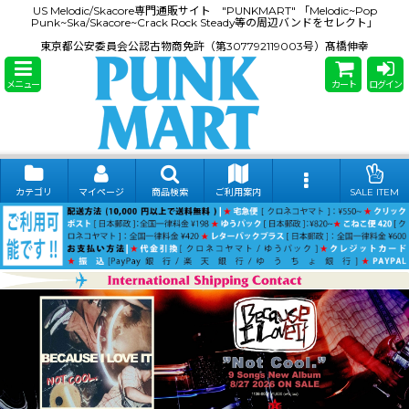
US Melodic/Skacore専門通販サイト "PUNKMART" 「Melodic~Pop
Punk~Ska/Skacore~Crack Rock Steady等の周辺バンドをセレクト」
東京都公安委員会公認古物商免許（第307792119003号）髙橋伸幸
メニュー
カート
ログイン
カテゴリ
マイページ
商品検索
ご利用案内
SALE ITEM