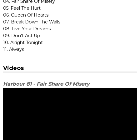
04. Fair Share Of Misery
05. Feel The Hurt
06. Queen Of Hearts
07. Break Down The Walls
08. Live Your Dreams
09. Don't Act Up
10. Alright Tonight
11. Always
Videos
Harbour 81 - Fair Share Of Misery