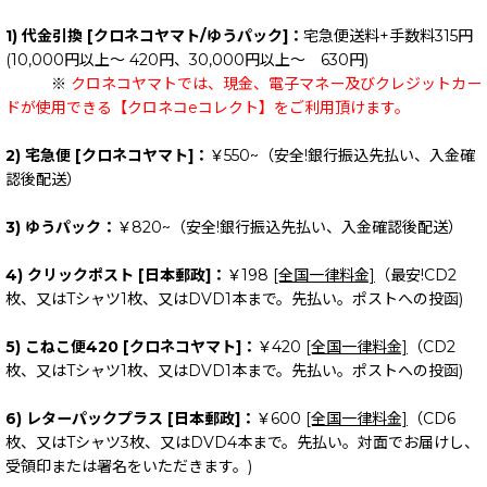
1) 代金引換 [クロネコヤマト/ゆうパック]：
宅急便送料+手数料315円
(10,000円以上～ 420円、30,000円以上～ 630円)
※
クロネコヤマトでは、現金、電子マネー及びクレジットカー
ドが使用できる【クロネコeコレクト】をご利用頂けます。
2) 宅急便 [クロネコヤマト]：
￥550~（安全!銀行振込先払い、入金確
認後配送）
3) ゆうパック：
￥820~（安全!銀行振込先払い、入金確認後配送）
4) クリックポスト [日本郵政]：
￥198
[全国一律料金]
（最安!CD2
枚、又はTシャツ1枚、又はDVD1本まで。先払い。ポストへの投函)
5) こねこ便420 [クロネコヤマト]：
￥420
[全国一律料金]
（CD2
枚、又はTシャツ1枚、又はDVD1本まで。先払い。ポストへの投函)
6) レターパックプラス [日本郵政]：
￥600
[全国一律料金]
（CD6
枚、又はTシャツ3枚、又はDVD4本まで。先払い。対面でお届けし、
受領印または署名をいただきます。)