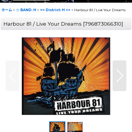
ホーム
>
☆ BAND: H
>
== District: H ==
>
Harbour 81 / Live Your Dreams
Harbour 81 / Live Your Dreams
[
796873066310
]