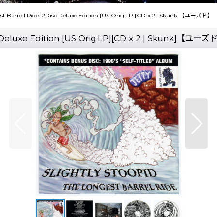
gest Barrell Ride: 2Disc Deluxe Edition [US Orig.LP][CD x 2 | Skunk]【ユーズド】
sc Deluxe Edition [US Orig.LP][CD x 2 | Skunk]【ユーズ