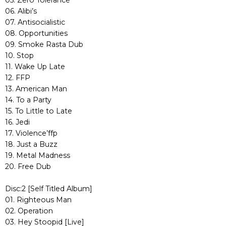
05. Zero Tolerance
06. Alibi’s
07. Antisocialistic
08. Opportunities
09. Smoke Rasta Dub
10. Stop
11. Wake Up Late
12. FFP
13. American Man
14. To a Party
15. To Little to Late
16. Jedi
17. Violence’ffp
18. Just a Buzz
19. Metal Madness
20. Free Dub
Disc:2 [Self Titled Album]
01. Righteous Man
02. Operation
03. Hey Stoopid [Live]