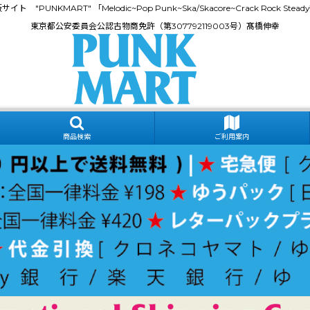
門通販サイト "PUNKMART" 「Melodic~Pop Punk~Ska/Skacore~Crack Rock
東京都公安委員会公認古物商免許（第307792119003号）髙橋伸幸
商品検索
ご利用案内