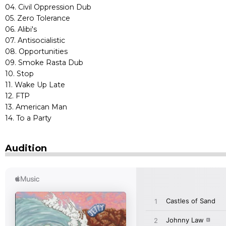
04. Civil Oppression Dub
05. Zero Tolerance
06. Alibi's
07. Antisocialistic
08. Opportunities
09. Smoke Rasta Dub
10. Stop
11. Wake Up Late
12. FTP
13. American Man
14. To a Party
Audition