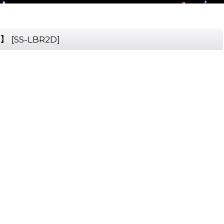
ド】
[
SS-LBR2D
]