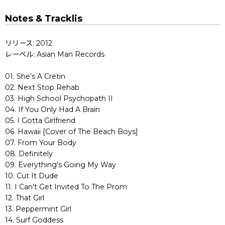
Notes & Tracklis
リリース: 2012
レーベル: Asian Man Records
01. She's A Cretin
02. Next Stop Rehab
03. High School Psychopath II
04. If You Only Had A Brain
05. I Gotta Girlfriend
06. Hawaii [Cover of The Beach Boys]
07. From Your Body
08. Definitely
09. Everything's Going My Way
10. Cut It Dude
11. I Can't Get Invited To The Prom
12. That Girl
13. Peppermint Girl
14. Surf Goddess