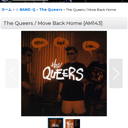
ホーム
>
☆ BAND: Q
>
The Queers
>
The Queers / Move Back Home
The Queers / Move Back Home
[
AM143
]