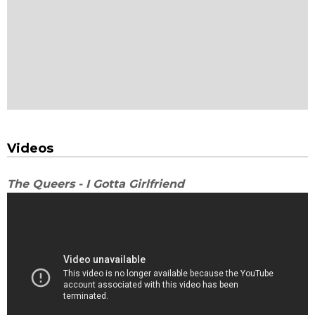
Videos
The Queers - I Gotta Girlfriend