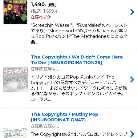
1,490
.-
(税別)
(
税込
:
1,639
)
.-
在庫わずか
"Screechin Weasel"、"Riverdales"のベーシスト
であり、"Sludgeworth"のボーカルDannyが率い
るPop Punkバンド"The Methadones"による全
曲…
The Copyrights / We Didn't Come Here
To Die
[
INSUBORDINATION29
]
在庫数 在庫なし
イリノイ州シカゴ産Pop Punkバンド"The
Copyrights"の記念すべきデビュー・アルバ
ム！！ まだまだサウンドワークに初々しさが残
る作品ながら、そのポップ・センスはピカイチ。
コーラス…
The Copyrights / Mutiny Pop
[
INSUBORDINATION47
]
在庫数 在庫なし
The Copyrightsの2ndアルバムは、アグレッシブ