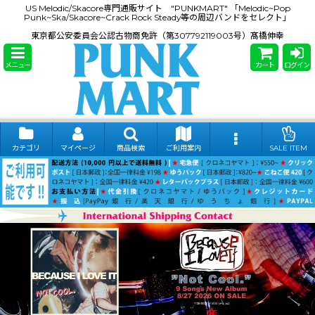
US Melodic/Skacore専門通販サイト "PUNKMART" 「Melodic~Pop
Punk~Ska/Skacore~Crack Rock Steady等の周辺バンドをセレクト」
東京都公安委員会公認古物商免許（第307792119003号）髙橋伸幸
メニュー
カート
ログイン
カテゴリ
マイページ
商品検索
ご利用案内
SALE ITEM