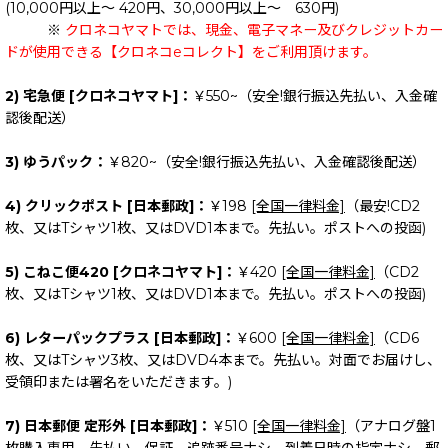
(10,000円以上～ 420円、30,000円以上～ 630円)
※
クロネコヤマトでは、現金、電子マネー及びクレジットカー
ドが使用できる【クロネコeコレクト】をご利用頂けます。
2) 宅急便 [クロネコヤマト]：
￥550~（安全!銀行振込先払い、入金確
認後配送）
3) ゆうパック：
￥820~（安全!銀行振込先払い、入金確認後配送）
4) クリックポスト [日本郵政]：
￥198
[全国一律料金]
（最安!CD2
枚、又はTシャツ1枚、又はDVD1本まで。先払い。ポストへの投函)
5) こねこ便420 [クロネコヤマト]：
￥420
[全国一律料金]
（CD2
枚、又はTシャツ1枚、又はDVD1本まで。先払い。ポストへの投函)
6) レターパックプラス [日本郵政]：
￥600
[全国一律料金]
（CD6
枚、又はTシャツ3枚、又はDVD4本まで。先払い。対面でお届けし、
受領印または署名をいただきます。)
7) 日本郵便 定形外 [日本郵政]：
￥510
[全国一律料金]
（アナログ盤1
枚購入専用。先払い。保証、追跡番号ナシ。到着日時の指定ナシ。郵