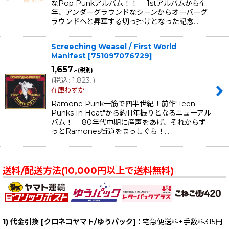
なPop Punkアルバム！！ 1stアルバムから4
年、アンダーグラウンドなシーンからオーバーグ
ラウンドへと昇華する切っ掛けとなった記念…
Screeching Weasel / First World
Manifest
[
751097076729
]
1,657
.-
(税別)
(
税込
:
1,823
)
.-
在庫わずか
Ramone Punk一筋で四半世紀！前作"Teen
Punks In Heat"から約11年振りとなるニューアル
バム！ 80年代中期に産声をあげ、それからず
っとRamones街道をまっしぐら！…
送料/配送方法(10,000円以上で送料無料)
1) 代金引換 [クロネコヤマト/ゆうパック]：
宅急便送料+手数料315円