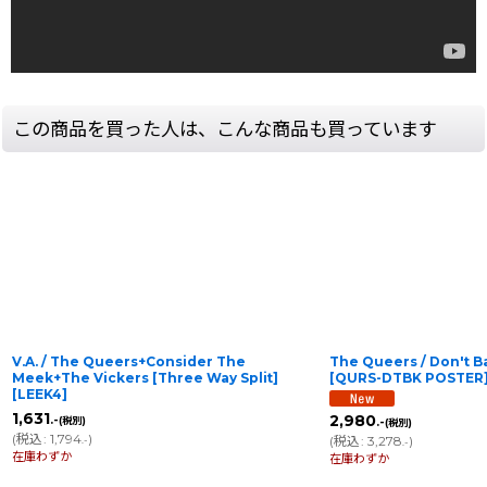
この商品を買った人は、こんな商品も買っています
V.A. / The Queers+Consider The
The Queers / Don't 
Meek+The Vickers [Three Way Split]
[
QURS-DTBK POSTER
[
LEEK4
]
1,631
2,980
.-
(税別)
.-
(税別)
(
税込
:
1,794
)
(
税込
:
3,278
)
.-
.-
在庫わずか
在庫わずか