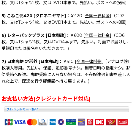
枚、又はTシャツ1枚、又はDVD1本まで。先払い。ポストへの投函)
5) こねこ便420 [クロネコヤマト]：
￥420
[全国一律料金]
（CD2
枚、又はTシャツ1枚、又はDVD1本まで。先払い。ポストへの投函)
6) レターパックプラス [日本郵政]：
￥600
[全国一律料金]
（CD6
枚、又はTシャツ3枚、又はDVD4本まで。先払い。対面でお届けし、
受領印または署名をいただきます。)
7) 日本郵便 定形外 [日本郵政]：
￥510
[全国一律料金]
（アナログ盤1
枚購入専用。先払い。保証、追跡番号ナシ。到着日時の指定ナシ。郵
便受箱へ配達。郵便受箱に入らない場合は、不在配達通知書を差し入
れた上で、配達を行う郵便局へ持ち戻ります。)
お支払い方法(クレジットカード対応)