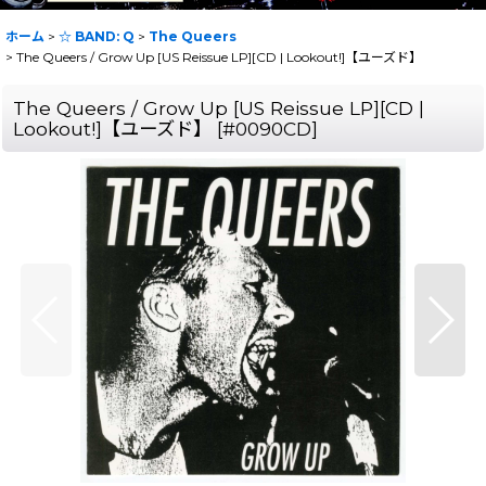
ホーム
>
☆ BAND: Q
>
The Queers
>
The Queers / Grow Up [US Reissue LP][CD | Lookout!]【ユーズド】
The Queers / Grow Up [US Reissue LP][CD |
Lookout!]【ユーズド】
[
#0090CD
]