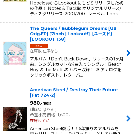
HopelessからLookout!にもどりリリースした初
の作品！ Notes & Tracklis オリジナルリリース/
ディスクリリース: 2001/2001 レーベル: Look…
The Queers / Bubblegum Dreams [US
Orig.EP] [7inch | Lookout!]【ユーズド】
[
LOOKOUT 158
]
在庫数 在庫なし
アルバム「Don't Back Down」リリースの1ヶ月
前、シングルカットな4曲入りシングル！Beach
Boys&The Muffsのカバー収録！ ※ アナログを
クリックポスト、レターパ…
American Steel / Destroy Their Future
[
Fat 724-2
]
980
.-
(税別)
(
税込
:
1,078
)
.-
希望小売価格
:
1,600
.-
在庫わずか
American Steel復活！！6年振りのアルバムを