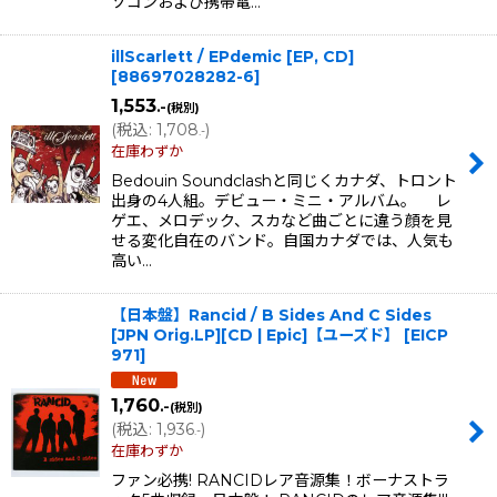
ソコンおよび携帯電…
illScarlett / EPdemic [EP, CD]
[
88697028282-6
]
1,553
.-
(税別)
(
税込
:
1,708
)
.-
在庫わずか
Bedouin Soundclashと同じくカナダ、トロント
出身の4人組。デビュー・ミニ・アルバム。 レ
ゲエ、メロデック、スカなど曲ごとに違う顔を見
せる変化自在のバンド。自国カナダでは、人気も
高い…
【日本盤】Rancid / B Sides And C Sides
[JPN Orig.LP][CD | Epic]【ユーズド】
[
EICP
971
]
1,760
.-
(税別)
(
税込
:
1,936
)
.-
在庫わずか
ファン必携! RANCIDレア音源集！ボーナストラ