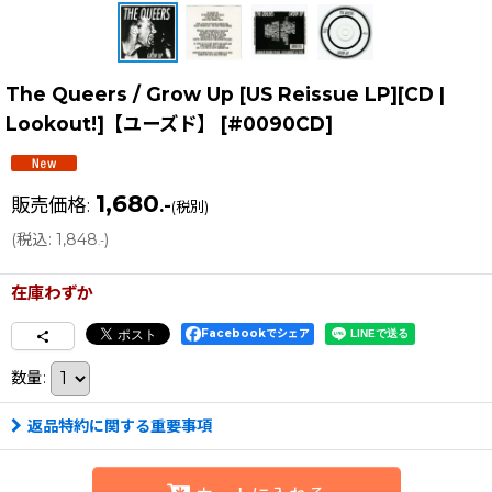
The Queers / Grow Up [US Reissue LP][CD |
Lookout!]【ユーズド】
[
#0090CD
]
1,680
販売価格
:
.-
(税別)
(
税込
:
1,848
)
.-
在庫わずか
Facebookでシェア
数量
:
返品特約に関する重要事項