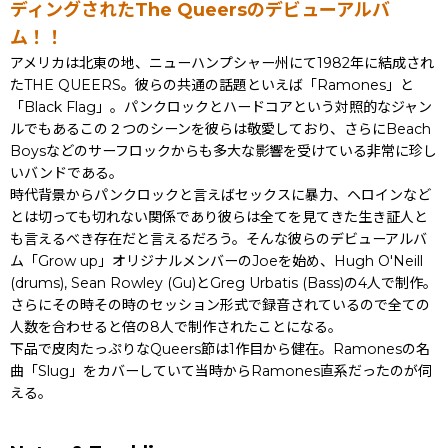
ディングされたThe Queersのデビューアルバ
ム！！
アメリカは北東の地、ニューハンプシャー州にて1982年に結成され
たTHE QUEERS。彼らの共通の話題といえば「Ramones」と
「Black Flag」。パンクロックとハードコアという対照的なジャン
ルでもあるこの２つのシーンを彼らは敬愛しており、さらにBeach
Boysなどのサーフロックからも多大な影響を受けている非常に珍し
いバンドである。
時代背景からパンクロックと言えばセックスに暴力、ヘロインなど
とは切っても切れない関係であり彼らは全てを見てきた生き証人と
も言えるべき存在だと言えるだろう。そんな彼らのデビューアルバ
ム「Grow up」オリジナルメンバーのJoeを始め、Hugh O'Neill
(drums), Sean Rowley (Gu)とGreg Urbatis (Bass)の4人で制作。
さらにその時その時のセッション形式で録音されているので全ての
人数を合わせると倍の8人で制作されたことになる。
下品で皮肉たっぷりなQueers節は1作目から健在。Ramonesの名
曲「Slug」をカバーしていて当時からRamones直系だったのが伺
える。