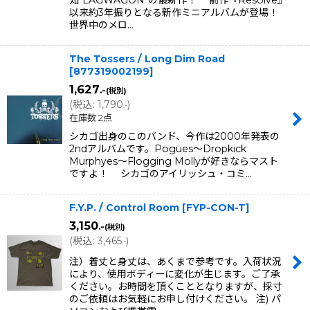
知"LAGWAGON"の最新作！ 前作『Resolve』
以来約3年振りとなる新作ミニアルバムが登場！
世界中のメロ…
The Tossers / Long Dim Road
[
877319002199
]
1,627
.-
(税別)
(
税込
:
1,790
)
.-
在庫数 2点
シカゴ出身のこのバンド、今作は2000年発表の
2ndアルバムです。Pogues〜Dropkick
Murphyes〜Flogging Mollyが好きならマスト
ですよ！ シカゴのアイリッシュ・コミ…
F.Y.P. / Control Room
[
FYP-CON-T
]
3,150
.-
(税別)
(
税込
:
3,465
)
.-
注）着丈と身丈は、あくまで参考です。入荷状況
により、使用ボディーに変化が生じます。ご了承
ください。お時間を頂くこととなりますが、採寸
のご依頼はお気軽にお申し付けください。 注) パ