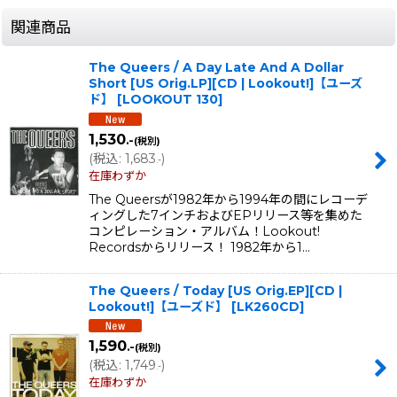
関連商品
The Queers / A Day Late And A Dollar
Short [US Orig.LP][CD | Lookout!]【ユーズ
ド】
[
LOOKOUT 130
]
1,530
.-
(税別)
(
税込
:
1,683
)
.-
在庫わずか
The Queersが1982年から1994年の間にレコーデ
ィングした7インチおよびEPリリース等を集めた
コンピレーション・アルバム！Lookout!
Recordsからリリース！ 1982年から1…
The Queers / Today [US Orig.EP][CD |
Lookout!]【ユーズド】
[
LK260CD
]
1,590
.-
(税別)
(
税込
:
1,749
)
.-
在庫わずか