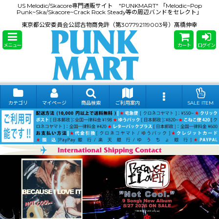
US Melodic/Skacore専門通販サイト "PUNKMART" 「Melodic~Pop
Punk~Ska/Skacore~Crack Rock Steady等の周辺バンドをセレクト」
東京都公安委員会公認古物商免許（第307792119003号）髙橋伸幸
メニュー
カート
ログイン
カテゴリ
マイページ
商品検索
ご利用案内
SALE ITEM