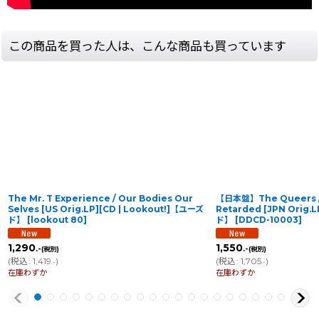
この商品を買った人は、こんな商品も買っています
The Mr. T Experience / Our Bodies Our
【日本盤】The Queers / 
Selves [US Orig.LP][CD | Lookout!]【ユーズ
Retarded [JPN Orig.
ド】
[
lookout 80
]
ド】
[
DDCD-10003
]
1,290
1,550
.-
.-
(税別)
(税別)
(
税込
:
1,419
)
(
税込
:
1,705
)
.-
.-
在庫わずか
在庫わずか