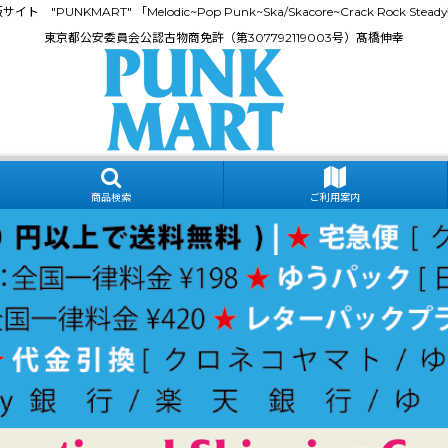
門通販サイト "PUNKMART" 「Melodic~Pop Punk~Ska/Skacore~Crack Rock
東京都公安委員会公認古物商免許（第307792119003号）髙橋伸幸
商品検索
ご利用案内