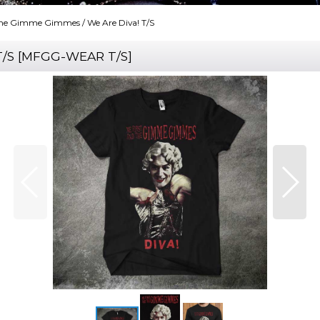
the Gimme Gimmes / We Are Diva! T/S
T/S
[
MFGG-WEAR T/S
]