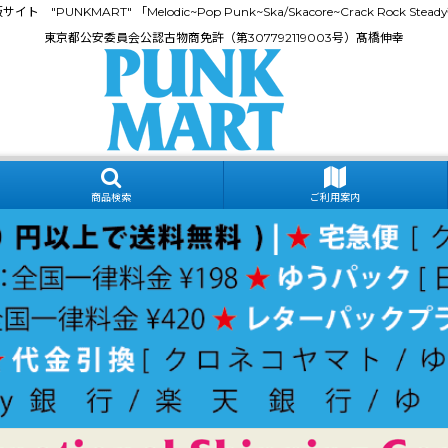
門通販サイト "PUNKMART" 「Melodic~Pop Punk~Ska/Skacore~Crack Rock
東京都公安委員会公認古物商免許（第307792119003号）髙橋伸幸
商品検索
ご利用案内