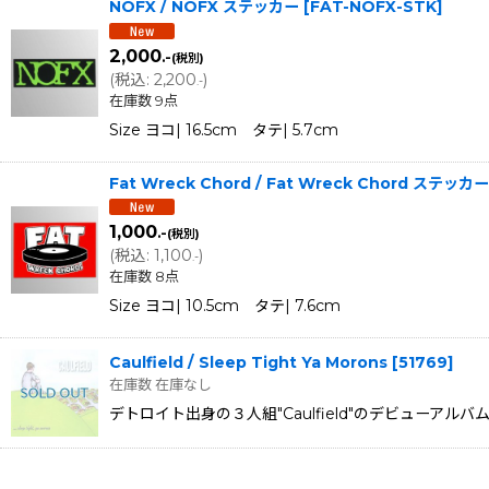
NOFX / NOFX ステッカー
[
FAT-NOFX-STK
]
2,000
.-
(税別)
(
税込
:
2,200
)
.-
在庫数 9点
Size ヨコ| 16.5cm タテ| 5.7cm
Fat Wreck Chord / Fat Wreck Chord ステッカー
1,000
.-
(税別)
(
税込
:
1,100
)
.-
在庫数 8点
Size ヨコ| 10.5cm タテ| 7.6cm
Caulfield / Sleep Tight Ya Morons
[
51769
]
在庫数 在庫なし
デトロイト出身の３人組"Caulfield"のデビューアルバムは、S