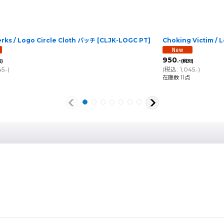
erks / Logo Circle Cloth パッチ
[
CLJK-LOGC PT
]
Choking Victim /
950
.-
)
(税別)
45
)
(
税込
:
1,045
)
.-
.-
在庫数 11点