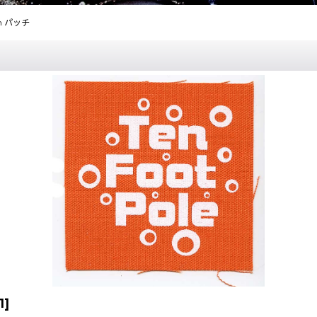
oth パッチ
1
]