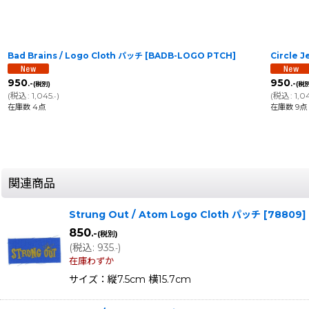
Bad Brains / Logo Cloth パッチ
[
BADB-LOGO PTCH
]
Circle J
950
950
.-
.-
(税別)
(税別
(
税込
:
1,045
)
(
税込
:
1,0
.-
在庫数 4点
在庫数 9点
関連商品
Strung Out / Atom Logo Cloth パッチ
[
78809
]
850
.-
(税別)
(
税込
:
935
)
.-
在庫わずか
サイズ：縦7.5cm 横15.7cm