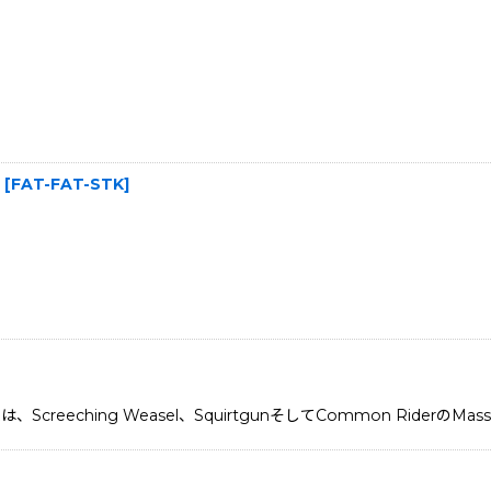
[
FAT-FAT-STK
]
creeching Weasel、SquirtgunそしてCommon RiderのMas