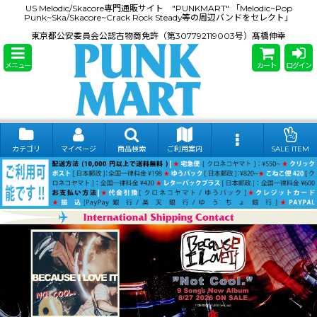
US Melodic/Skacore専門通販サイト "PUNKMART" 「Melodic~Pop
Punk~Ska/Skacore~Crack Rock Steady等の周辺バンドをセレクト」
東京都公安委員会公認古物商免許（第307792119003号）髙橋伸幸
メニュー
カート
ログイン
カテゴリ
マイページ
商品検索
ご利用案内
SALE ITEM