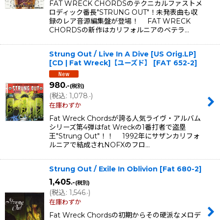
FAT WRECK CHORDSのテクニカルファストメ
ロディック番長"STRUNG OUT"！未発表曲も収
録のレア音源編集盤が登場！ FAT WRECK
CHORDSの新作はカリフォルニアのベテラ…
Strung Out / Live In A Dive [US Orig.LP]
[CD | Fat Wreck]【ユーズド】
[
FAT 652-2
]
980
.-
(税別)
(
税込
:
1,078
)
.-
在庫わずか
Fat Wreck Chordsが誇る人気ライヴ・アルバム
シリーズ第4弾はfat Wreckの1番打者で盗塁
王"Strung Out"！！ 1992年にサザンカリフォ
ルニアで結成されNOFXのフロ…
Strung Out / Exile In Oblivion
[
Fat 680-2
]
1,405
.-
(税別)
(
税込
:
1,546
)
.-
在庫わずか
Fat Wreck Chordsの初期からその硬派なメロデ