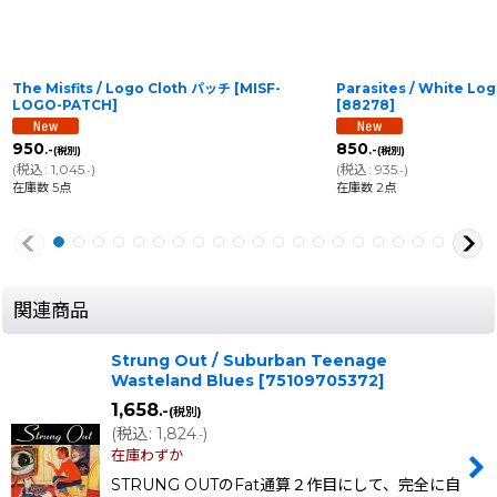
The Misfits / Logo Cloth パッチ
[
MISF-
Parasites / White Lo
LOGO-PATCH
]
[
88278
]
950
850
.-
.-
(税別)
(税別)
(
税込
:
1,045
)
(
税込
:
935
)
.-
.-
在庫数 5点
在庫数 2点
関連商品
Strung Out / Suburban Teenage
Wasteland Blues
[
75109705372
]
1,658
.-
(税別)
(
税込
:
1,824
)
.-
在庫わずか
STRUNG OUTのFat通算２作目にして、完全に自