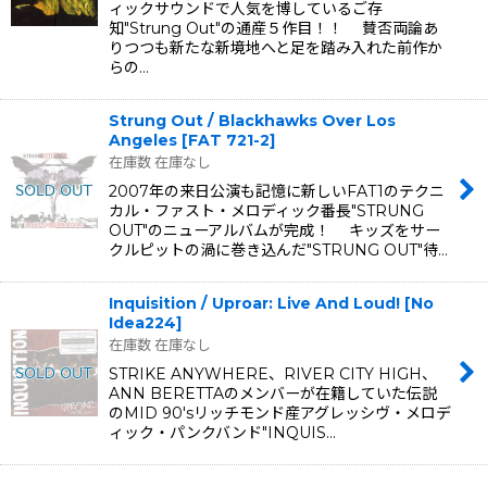
ィックサウンドで人気を博しているご存
知"Strung Out"の通産５作目！！ 賛否両論あ
りつつも新たな新境地へと足を踏み入れた前作か
らの…
Strung Out / Blackhawks Over Los
Angeles
[
FAT 721-2
]
在庫数 在庫なし
2007年の来日公演も記憶に新しいFAT1のテクニ
カル・ファスト・メロディック番長"STRUNG
OUT"のニューアルバムが完成！ キッズをサー
クルピットの渦に巻き込んだ"STRUNG OUT"待…
Inquisition / Uproar: Live And Loud!
[
No
Idea224
]
在庫数 在庫なし
STRIKE ANYWHERE、RIVER CITY HIGH、
ANN BERETTAのメンバーが在籍していた伝説
のMID 90'sリッチモンド産アグレッシヴ・メロデ
ィック・パンクバンド"INQUIS…