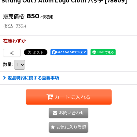
Strung Out / Atom Logo Cloth パッチ
[
78809
]
850
販売価格
:
.-
(税別)
(
税込
:
935
)
.-
在庫わずか
Facebookでシェア
数量
:
返品特約に関する重要事項
カートに入れる
お問い合わせ
お気に入り登録