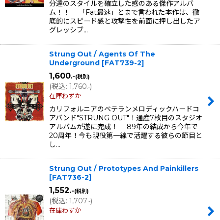
分達のスタイルを確立した感のある傑作アルバ
ム！！ 「Fat最速」とまで言われた本作は、徹
底的にスピード感と攻撃性を前面に押し出したア
グレッシブ…
Strung Out / Agents Of The
Underground
[
FAT739-2
]
1,600
.-
(税別)
(
税込
:
1,760
)
.-
在庫わずか
カリフォルニアのベテランメロディックハードコ
アバンド"STRUNG OUT"！通産7枚目のスタジオ
アルバムが遂に完成！ 89年の結成から今年で
20周年！今も現役第一線で活躍する彼らの節目と
し…
Strung Out / Prototypes And Painkillers
[
FAT736-2
]
1,552
.-
(税別)
(
税込
:
1,707
)
.-
在庫わずか