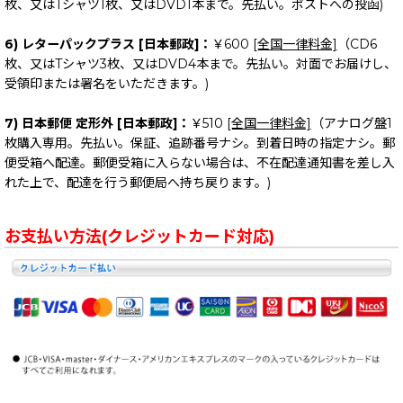
枚、又はTシャツ1枚、又はDVD1本まで。先払い。ポストへの投函)
6) レターパックプラス [日本郵政]：
￥600
[全国一律料金]
（CD6
枚、又はTシャツ3枚、又はDVD4本まで。先払い。対面でお届けし、
受領印または署名をいただきます。)
7) 日本郵便 定形外 [日本郵政]：
￥510
[全国一律料金]
（アナログ盤1
枚購入専用。先払い。保証、追跡番号ナシ。到着日時の指定ナシ。郵
便受箱へ配達。郵便受箱に入らない場合は、不在配達通知書を差し入
れた上で、配達を行う郵便局へ持ち戻ります。)
お支払い方法(クレジットカード対応)