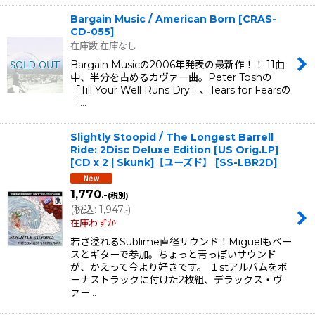
Bargain Music / American Born
[
CRAS-
CD-055
]
在庫数 在庫なし
Bargain Musicの2006年発表の最新作！！ 11曲
中、半分を占めるカヴァー曲。Peter Toshの
「Till Your Well Runs Dry」、Tears for Fearsの
「…
Slightly Stoopid / The Longest Barrell
Ride: 2Disc Deluxe Edition [US Orig.LP]
[CD x 2 | Skunk]【ユーズド】
[
SS-LBR2D
]
1,770
.-
(税別)
(
税込
:
1,947
)
.-
在庫わずか
若さ溢れるSublime直径サウンド！Miguelもベー
スとギターで参加。ちょっと青っぽいサウンド
が、かえって今より好きです。 １stアルバムをボ
ーナストラックに付けた2枚組、デラックス・ヴ
ァー…