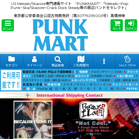
US Melodic/Skacore専門通販サイト "PUNKMART" 「Melodic~Pop
Punk~Ska/Skacore~Crack Rock Steady等の周辺バンドをセレクト」
東京都公安委員会公認古物商免許（第307792119003号）髙橋伸幸
メニュー
カート
ログイン
カテゴリ
マイページ
商品検索
ご利用案内
SALE ITEM