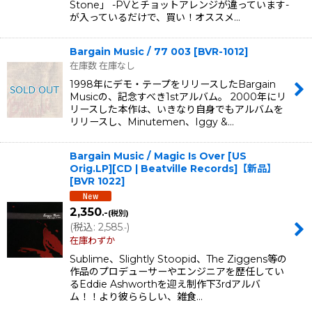
Stone」 -PVとチョットアレンジが違っています-
が入っているだけで、買い！オススメ…
Bargain Music / 77 003
[
BVR-1012
]
在庫数 在庫なし
1998年にデモ・テープをリリースしたBargain
Musicの、記念すべき1stアルバム。 2000年にリ
リースした本作は、いきなり自身でもアルバムを
リリースし、Minutemen、Iggy &…
Bargain Music / Magic Is Over [US
Orig.LP][CD | Beatville Records]【新品】
[
BVR 1022
]
2,350
.-
(税別)
(
税込
:
2,585
)
.-
在庫わずか
Sublime、Slightly Stoopid、The Ziggens等の
作品のプロデューサーやエンジニアを歴任してい
るEddie Ashworthを迎え制作下3rdアルバ
ム！！より彼ららしい、雑食…