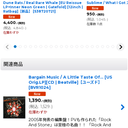
Dune Rats / Real Rare Whale [EU Reissue
Sublime / What I G
LP+Inner Neon Green | Gatefold] [12inch |
Ratbag]【新品】
[
538720721
]
950
.-
(税別)
(
税込
:
1,045
)
.-
4,400
.-
(税別)
在庫数 11点
(
税込
:
4,840
)
.-
在庫わずか
関連商品
Bargain Music / A Little Taste Of... [US
Orig.LP][CD | Beatville]【ユーズド】
[
BVR1024
]
1,390
.-
(税別)
(
税込
:
1,529
)
.-
在庫わずか
2005年発表の編集盤！PVも作られた「Rock
And Stone」は至極の名曲！！ 「Rock And