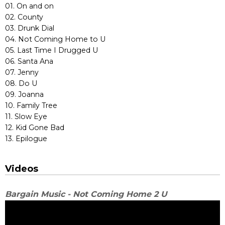
01. On and on
02. County
03. Drunk Dial
04. Not Coming Home to U
05. Last Time I Drugged U
06. Santa Ana
07. Jenny
08. Do U
09. Joanna
10. Family Tree
11. Slow Eye
12. Kid Gone Bad
13. Epilogue
Videos
Bargain Music - Not Coming Home 2 U