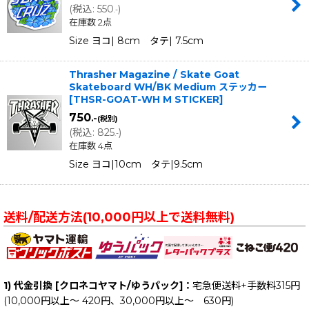
(
税込
:
550
)
.-
在庫数 2点
Size ヨコ| 8cm タテ| 7.5cm
Thrasher Magazine / Skate Goat
Skateboard WH/BK Medium ステッカー
[
THSR-GOAT-WH M STICKER
]
750
.-
(税別)
(
税込
:
825
)
.-
在庫数 4点
Size ヨコ|10cm タテ|9.5cm
送料/配送方法(10,000円以上で送料無料)
1) 代金引換 [クロネコヤマト/ゆうパック]：
宅急便送料+手数料315円
(10,000円以上～ 420円、30,000円以上～ 630円)