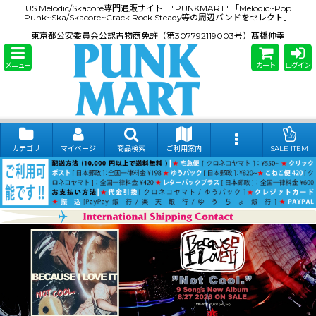
US Melodic/Skacore専門通販サイト "PUNKMART" 「Melodic~Pop
Punk~Ska/Skacore~Crack Rock Steady等の周辺バンドをセレクト」
東京都公安委員会公認古物商免許（第307792119003号）髙橋伸幸
メニュー
カート
ログイン
カテゴリ
マイページ
商品検索
ご利用案内
SALE ITEM