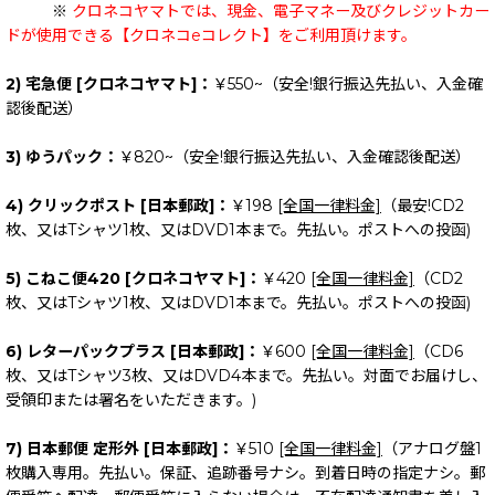
※
クロネコヤマトでは、現金、電子マネー及びクレジットカー
ドが使用できる【クロネコeコレクト】をご利用頂けます。
2) 宅急便 [クロネコヤマト]：
￥550~（安全!銀行振込先払い、入金確
認後配送）
3) ゆうパック：
￥820~（安全!銀行振込先払い、入金確認後配送）
4) クリックポスト [日本郵政]：
￥198
[全国一律料金]
（最安!CD2
枚、又はTシャツ1枚、又はDVD1本まで。先払い。ポストへの投函)
5) こねこ便420 [クロネコヤマト]：
￥420
[全国一律料金]
（CD2
枚、又はTシャツ1枚、又はDVD1本まで。先払い。ポストへの投函)
6) レターパックプラス [日本郵政]：
￥600
[全国一律料金]
（CD6
枚、又はTシャツ3枚、又はDVD4本まで。先払い。対面でお届けし、
受領印または署名をいただきます。)
7) 日本郵便 定形外 [日本郵政]：
￥510
[全国一律料金]
（アナログ盤1
枚購入専用。先払い。保証、追跡番号ナシ。到着日時の指定ナシ。郵