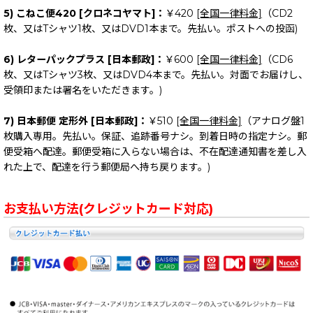
5) こねこ便420 [クロネコヤマト]：
￥420
[全国一律料金]
（CD2
枚、又はTシャツ1枚、又はDVD1本まで。先払い。ポストへの投函)
6) レターパックプラス [日本郵政]：
￥600
[全国一律料金]
（CD6
枚、又はTシャツ3枚、又はDVD4本まで。先払い。対面でお届けし、
受領印または署名をいただきます。)
7) 日本郵便 定形外 [日本郵政]：
￥510
[全国一律料金]
（アナログ盤1
枚購入専用。先払い。保証、追跡番号ナシ。到着日時の指定ナシ。郵
便受箱へ配達。郵便受箱に入らない場合は、不在配達通知書を差し入
れた上で、配達を行う郵便局へ持ち戻ります。)
お支払い方法(クレジットカード対応)