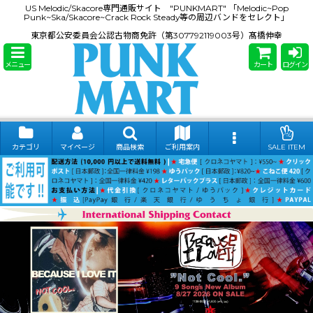
US Melodic/Skacore専門通販サイト "PUNKMART" 「Melodic~Pop
Punk~Ska/Skacore~Crack Rock Steady等の周辺バンドをセレクト」
東京都公安委員会公認古物商免許（第307792119003号）髙橋伸幸
メニュー
カート
ログイン
カテゴリ
マイページ
商品検索
ご利用案内
SALE ITEM