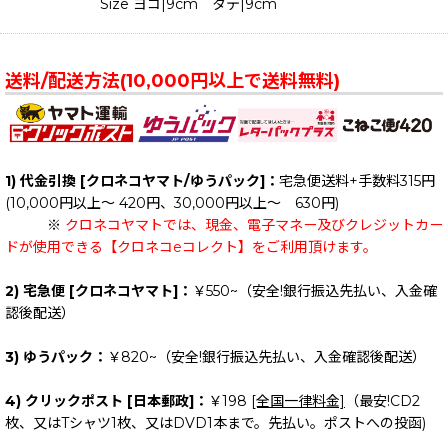
Size ヨコ|9cm タテ|9cm
送料/配送方法(10,000円以上で送料無料)
1) 代金引換 [クロネコヤマト/ゆうパック]：
宅急便送料+手数料315円
(10,000円以上～ 420円、30,000円以上～ 630円)
※
クロネコヤマトでは、現金、電子マネー及びクレジットカー
ドが使用できる【クロネコeコレクト】をご利用頂けます。
2) 宅急便 [クロネコヤマト]：
￥550~（安全!銀行振込先払い、入金確
認後配送）
3) ゆうパック：
￥820~（安全!銀行振込先払い、入金確認後配送）
4) クリックポスト [日本郵政]：
￥198
[全国一律料金]
（最安!CD2
枚、又はTシャツ1枚、又はDVD1本まで。先払い。ポストへの投函)