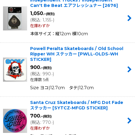
Independent Trucks / Independent
Can't Be Beat エアフレッシュナー
[
2676
]
1,050
.-
(税別)
(
税込
:
1,155
)
.-
在庫わずか
本体サイズ：縦12cm 横10cm
Powell Peralta Skateboards / Old School
Ripper WH ステッカー
[
PWLL-OLDS-WH
STICKER
]
900
.-
(税別)
(
税込
:
990
)
.-
在庫数 5点
Size ヨコ|12.7cm タテ|12.7cm
Santa Cruz Skateboards / MFG Dot Fade
ステッカー
[
SYTCZ-MFGD STICKER
]
700
.-
(税別)
(
税込
:
770
)
.-
在庫わずか