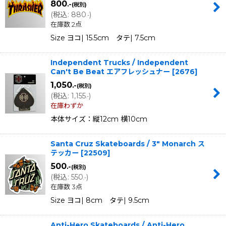
800
.-
(税別)
(
税込
:
880
)
.-
在庫数 2点
Size ヨコ| 15.5cm タテ| 7.5cm
Independent Trucks / Independent
Can't Be Beat エアフレッシュナー
[
2676
]
1,050
.-
(税別)
(
税込
:
1,155
)
.-
在庫わずか
本体サイズ：縦12cm 横10cm
Santa Cruz Skateboards / 3" Monarch ス
テッカー
[
22509
]
500
.-
(税別)
(
税込
:
550
)
.-
在庫数 3点
Size ヨコ| 8cm タテ| 9.5cm
Anti-Hero Skateboards / Anti-Hero