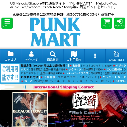
US Melodic/Skacore専門通販サイト "PUNKMART" 「Melodic~Pop
Punk~Ska/Skacore~Crack Rock Steady等の周辺バンドをセレクト」
東京都公安委員会公認古物商免許（第307792119003号）髙橋伸幸
メニュー
カート
ログイン
カテゴリ
マイページ
商品検索
ご利用案内
SALE ITEM