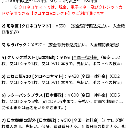
(10,000円以上～ 420円、30,000円以上～ 630円)
※
クロネコヤマトでは、現金、電子マネー及びクレジットカー
ドが使用できる【クロネコeコレクト】をご利用頂けます。
2) 宅急便 [クロネコヤマト]：
￥550~（安全!銀行振込先払い、入金確
認後配送）
3) ゆうパック：
￥820~（安全!銀行振込先払い、入金確認後配送）
4) クリックポスト [日本郵政]：
￥198
[全国一律料金]
（最安!CD2
枚、又はTシャツ1枚、又はDVD1本まで。先払い。ポストへの投函)
5) こねこ便420 [クロネコヤマト]：
￥420
[全国一律料金]
（CD2
枚、又はTシャツ1枚、又はDVD1本まで。先払い。ポストへの投函)
6) レターパックプラス [日本郵政]：
￥600
[全国一律料金]
（CD6
枚、又はTシャツ3枚、又はDVD4本まで。先払い。対面でお届けし、
受領印または署名をいただきます。)
7) 日本郵便 定形外 [日本郵政]：
￥510
[全国一律料金]
（アナログ盤1
枚購入専用。先払い。保証、追跡番号ナシ。到着日時の指定ナシ。郵