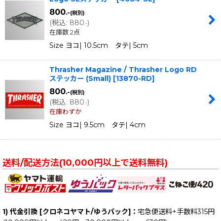
800
.-
(税別)
(
税込
:
880
)
.-
在庫数 2点
Size ヨコ| 10.5cm タテ| 5cm
Thrasher Magazine / Thrasher Logo RD
ステッカー (Small)
[
13870-RD
]
800
.-
(税別)
(
税込
:
880
)
.-
在庫わずか
Size ヨコ| 9.5cm タテ| 4cm
送料/配送方法(10,000円以上で送料無料)
1) 代金引換 [クロネコヤマト/ゆうパック]：
宅急便送料+手数料315円