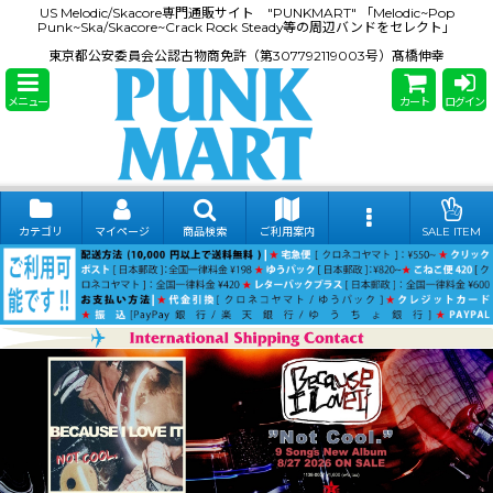
US Melodic/Skacore専門通販サイト "PUNKMART" 「Melodic~Pop
Punk~Ska/Skacore~Crack Rock Steady等の周辺バンドをセレクト」
東京都公安委員会公認古物商免許（第307792119003号）髙橋伸幸
メニュー
カート
ログイン
カテゴリ
マイページ
商品検索
ご利用案内
SALE ITEM