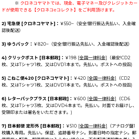
※
クロネコヤマトでは、現金、電子マネー及びクレジットカー
ドが使用できる【クロネコeコレクト】をご利用頂けます。
2) 宅急便 [クロネコヤマト]：
￥550~（安全!銀行振込先払い、入金確
認後配送）
3) ゆうパック：
￥820~（安全!銀行振込先払い、入金確認後配送）
4) クリックポスト [日本郵政]：
￥198
[全国一律料金]
（最安!CD2
枚、又はTシャツ1枚、又はDVD1本まで。先払い。ポストへの投函)
5) こねこ便420 [クロネコヤマト]：
￥420
[全国一律料金]
（CD2
枚、又はTシャツ1枚、又はDVD1本まで。先払い。ポストへの投函)
6) レターパックプラス [日本郵政]：
￥600
[全国一律料金]
（CD6
枚、又はTシャツ3枚、又はDVD4本まで。先払い。対面でお届けし、
受領印または署名をいただきます。)
7) 日本郵便 定形外 [日本郵政]：
￥510
[全国一律料金]
（アナログ盤1
枚購入専用。先払い。保証、追跡番号ナシ。到着日時の指定ナシ。郵