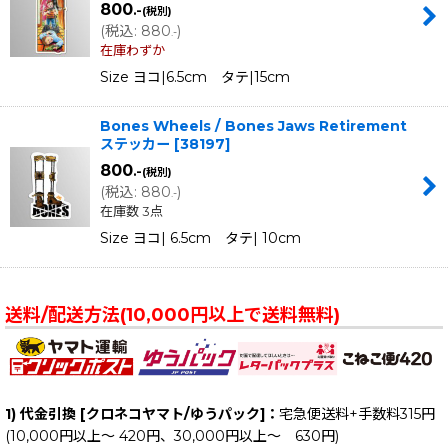
800
.-
(税別)
(
税込
:
880
)
.-
在庫わずか
Size ヨコ|6.5cm タテ|15cm
Bones Wheels / Bones Jaws Retirement
ステッカー
[
38197
]
800
.-
(税別)
(
税込
:
880
)
.-
在庫数 3点
Size ヨコ| 6.5cm タテ| 10cm
送料/配送方法(10,000円以上で送料無料)
1) 代金引換 [クロネコヤマト/ゆうパック]：
宅急便送料+手数料315円
(10,000円以上～ 420円、30,000円以上～ 630円)