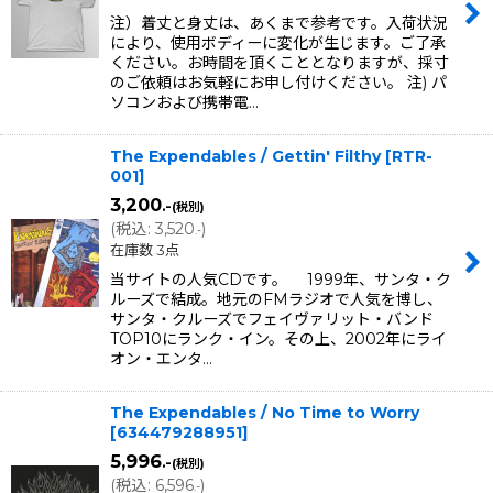
注）着丈と身丈は、あくまで参考です。入荷状況
により、使用ボディーに変化が生じます。ご了承
ください。お時間を頂くこととなりますが、採寸
のご依頼はお気軽にお申し付けください。 注) パ
ソコンおよび携帯電…
The Expendables / Gettin' Filthy
[
RTR-
001
]
3,200
.-
(税別)
(
税込
:
3,520
)
.-
在庫数 3点
当サイトの人気CDです。 1999年、サンタ・ク
ルーズで結成。地元のFMラジオで人気を博し、
サンタ・クルーズでフェイヴァリット・バンド
TOP10にランク・イン。その上、2002年にライ
オン・エンタ…
The Expendables / No Time to Worry
[
634479288951
]
5,996
.-
(税別)
(
税込
:
6,596
)
.-