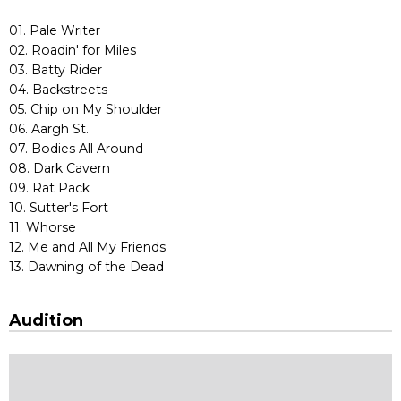
01. Pale Writer
02. Roadin' for Miles
03. Batty Rider
04. Backstreets
05. Chip on My Shoulder
06. Aargh St.
07. Bodies All Around
08. Dark Cavern
09. Rat Pack
10. Sutter's Fort
11. Whorse
12. Me and All My Friends
13. Dawning of the Dead
Audition