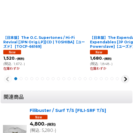
【日本盤】The O.C. Supertones / Hi-Fi
【日本盤】The Expendab
Revival [JPN Orig.LP][CD | TOSHIBA]【ユー
Expendables [JP Orig.
ズド】
[
TOCP-66169
]
Powerslave]【ユーズ
1,520
1,680
.-
.-
(税別)
(税別)
(
税込
:
1,672
)
(
税込
:
1,848
)
.-
.-
在庫わずか
在庫わずか
関連商品
Filibuster / Surf T/S
[
FILI-SRF T/S
]
4,800
.-
(税別)
(
税込
:
5,280
)
.-