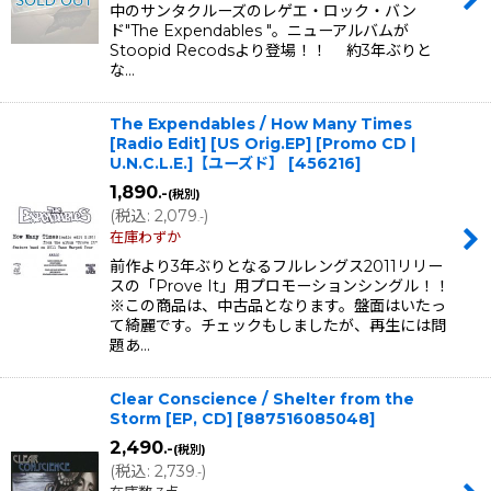
中のサンタクルーズのレゲエ・ロック・バン
ド"The Expendables "。ニューアルバムが
Stoopid Recodsより登場！！ 約3年ぶりと
な…
The Expendables / How Many Times
[Radio Edit] [US Orig.EP] [Promo CD |
U.N.C.L.E.]【ユーズド】
[
456216
]
1,890
.-
(税別)
(
税込
:
2,079
)
.-
在庫わずか
前作より3年ぶりとなるフルレングス2011リリー
スの「Prove It」用プロモーションシングル！！
※この商品は、中古品となります。盤面はいたっ
て綺麗です。チェックもしましたが、再生には問
題あ…
Clear Conscience / Shelter from the
Storm [EP, CD]
[
887516085048
]
2,490
.-
(税別)
(
税込
:
2,739
)
.-