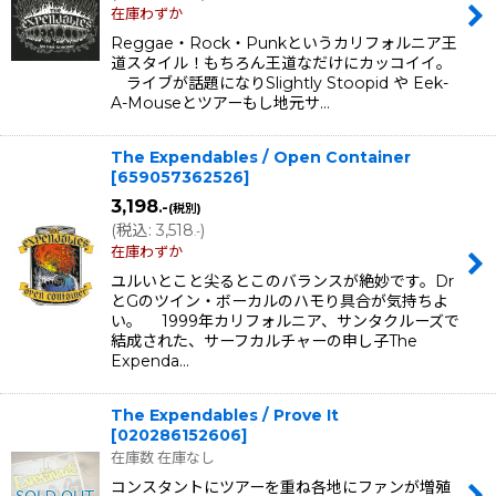
在庫わずか
Reggae・Rock・Punkというカリフォルニア王
道スタイル！もちろん王道なだけにカッコイイ。
ライブが話題になりSlightly Stoopid や Eek-
A-Mouseとツアーもし地元サ…
The Expendables / Open Container
[
659057362526
]
3,198
.-
(税別)
(
税込
:
3,518
)
.-
在庫わずか
ユルいとこと尖るとこのバランスが絶妙です。Dr
とGのツイン・ボーカルのハモり具合が気持ちよ
い。 1999年カリフォルニア、サンタクルーズで
結成された、サーフカルチャーの申し子The
Expenda…
The Expendables / Prove It
[
020286152606
]
在庫数 在庫なし
コンスタントにツアーを重ね各地にファンが増殖