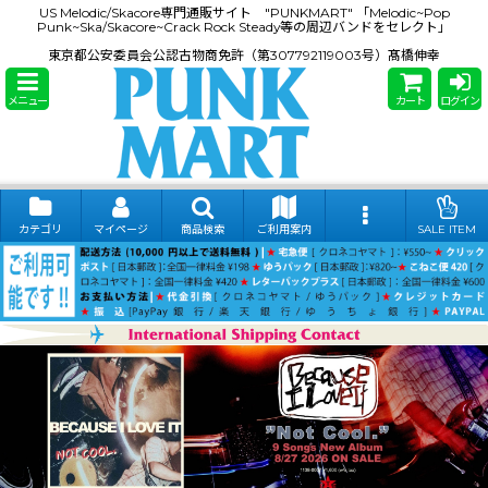
US Melodic/Skacore専門通販サイト "PUNKMART" 「Melodic~Pop
Punk~Ska/Skacore~Crack Rock Steady等の周辺バンドをセレクト」
東京都公安委員会公認古物商免許（第307792119003号）髙橋伸幸
メニュー
カート
ログイン
カテゴリ
マイページ
商品検索
ご利用案内
SALE ITEM