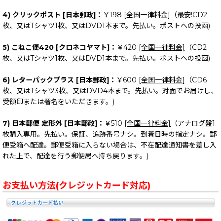
4) クリックポスト [日本郵政]：
￥198
[全国一律料金]
（最安!CD2
枚、又はTシャツ1枚、又はDVD1本まで。先払い。ポストへの投函)
5) こねこ便420 [クロネコヤマト]：
￥420
[全国一律料金]
（CD2
枚、又はTシャツ1枚、又はDVD1本まで。先払い。ポストへの投函)
6) レターパックプラス [日本郵政]：
￥600
[全国一律料金]
（CD6
枚、又はTシャツ3枚、又はDVD4本まで。先払い。対面でお届けし、
受領印または署名をいただきます。)
7) 日本郵便 定形外 [日本郵政]：
￥510
[全国一律料金]
（アナログ盤1
枚購入専用。先払い。保証、追跡番号ナシ。到着日時の指定ナシ。郵
便受箱へ配達。郵便受箱に入らない場合は、不在配達通知書を差し入
れた上で、配達を行う郵便局へ持ち戻ります。)
お支払い方法(クレジットカード対応)