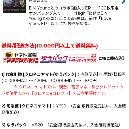
在庫数 3点
E.N Youngとのコラボ6曲入りEP！！100枚限定
ナンバリング入り！！ "High Tide"のE.N
Youngとのコンビによる6曲は、前作「Love
Vibes EP」以上にたおやかな流…
送料/配送方法(10,000円以上で送料無料)
1) 代金引換 [クロネコヤマト/ゆうパック]：
宅急便送料+手数料315円
(10,000円以上～ 420円、30,000円以上～ 630円)
※
クロネコヤマトでは、現金、電子マネー及びクレジットカー
ドが使用できる【クロネコeコレクト】をご利用頂けます。
2) 宅急便 [クロネコヤマト]：
￥550~（安全!銀行振込先払い、入金確
認後配送）
3) ゆうパック：
￥820~（安全!銀行振込先払い、入金確認後配送）