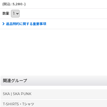
(
税込
:
5,280
)
.-
数量
:
返品特約に関する重要事項
関連グループ
SKA | SKA PUNK
T-SHIRTS・Tシャツ