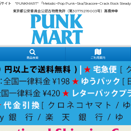
門通販サイト "PUNKMART" 「Melodic~Pop Punk~Ska/Skacore~Crack Rock
東京都公安委員会公認古物商免許（第307792119003号）髙橋伸幸
商品検索
ご利用案内