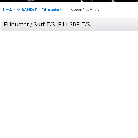
ホーム
>
☆ BAND: F
>
Filibuster
>
Filibuster / Surf T/S
Filibuster / Surf T/S
[
FILI-SRF T/S
]