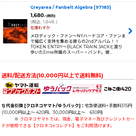
Greyarea / Fanbelt Algebra
[
97185
]
1,680
.-
(税別)
(
税込
:
1,848
)
.-
在庫わずか
メロディック・ファン〜NYハードコア・ファンま
で幅広く支持を集める彼らの2ndアルバム！！
TOKEN ENTRY〜BLACK TRAIN JACKと渡り
歩いたErnie所属のスーパー・バンド。彼…
送料/配送方法(10,000円以上で送料無料)
1) 代金引換 [クロネコヤマト/ゆうパック]：
宅急便送料+手数料315円
(10,000円以上～ 420円、30,000円以上～ 630円)
※
クロネコヤマトでは、現金、電子マネー及びクレジットカー
ドが使用できる【クロネコeコレクト】をご利用頂けます。