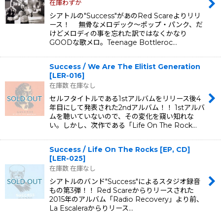
在庫わずか
シアトルの"Success"があのRed Scareよりリリ
ース！ 無骨なメロデック〜ポップ・パンク、だ
けどメロディの事を忘れた訳ではなくかなり
GOODな歌メロ。Teenage Bottleroc…
Success / We Are The Elitist Generation
[
LER-016
]
在庫数 在庫なし
セルフタイトルである1stアルバムをリリース後4
年目にして発表された2ndアルバム！！ 1stアルバ
ムを聴いていないので、その変化を窺い知れな
い。しかし、次作である「Life On The Rock…
Success / Life On The Rocks [EP, CD]
[
LER-025
]
在庫数 在庫なし
シアトルのバンド"Success"によるスタジオ録音
もの第3弾！！ Red Scareからりリースされた
2015年のアルバム「Radio Recovery」より前、
La Escaleraからりリース…