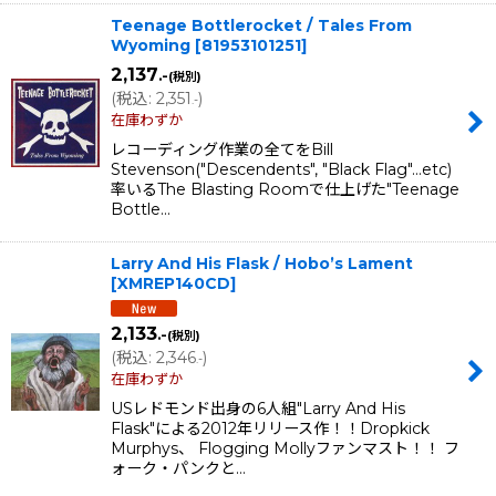
Teenage Bottlerocket / Tales From
Wyoming
[
81953101251
]
2,137
.-
(税別)
(
税込
:
2,351
)
.-
在庫わずか
レコーディング作業の全てをBill
Stevenson("Descendents", "Black Flag"…etc)
率いるThe Blasting Roomで仕上げた"Teenage
Bottle…
Larry And His Flask / Hobo’s Lament
[
XMREP140CD
]
2,133
.-
(税別)
(
税込
:
2,346
)
.-
在庫わずか
USレドモンド出身の6人組"Larry And His
Flask"による2012年リリース作！！Dropkick
Murphys、 Flogging Mollyファンマスト！！ フ
ォーク・パンクと…