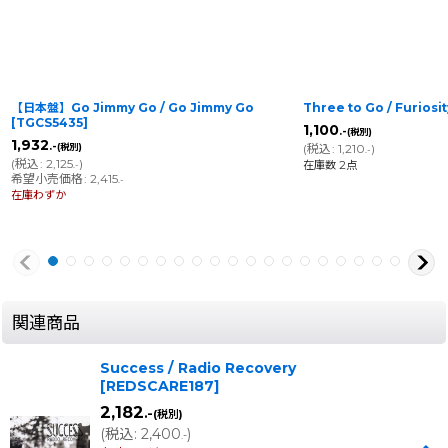
Three to Go / Furiosity
[
884501005838
]
Let's Go Bowling / 
[
LTGB-FRLN Poster
]
1,100
.-
(税別)
(
税込
:
1,210
)
.-
3,880
.-
在庫数 2点
(税別)
(
税込
:
4,268
)
.-
在庫わずか
関連商品
Success / Radio Recovery
[
REDSCARE187
]
2,182
.-
(税別)
(
税込
:
2,400
)
.-