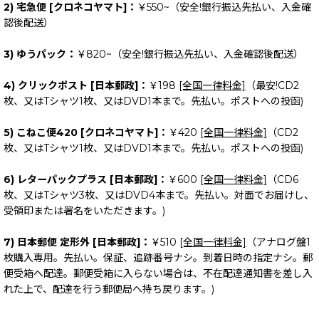
2) 宅急便 [クロネコヤマト]：
￥550~（安全!銀行振込先払い、入金確
認後配送）
3) ゆうパック：
￥820~（安全!銀行振込先払い、入金確認後配送）
4) クリックポスト [日本郵政]：
￥198
[全国一律料金]
（最安!CD2
枚、又はTシャツ1枚、又はDVD1本まで。先払い。ポストへの投函)
5) こねこ便420 [クロネコヤマト]：
￥420
[全国一律料金]
（CD2
枚、又はTシャツ1枚、又はDVD1本まで。先払い。ポストへの投函)
6) レターパックプラス [日本郵政]：
￥600
[全国一律料金]
（CD6
枚、又はTシャツ3枚、又はDVD4本まで。先払い。対面でお届けし、
受領印または署名をいただきます。)
7) 日本郵便 定形外 [日本郵政]：
￥510
[全国一律料金]
（アナログ盤1
枚購入専用。先払い。保証、追跡番号ナシ。到着日時の指定ナシ。郵
便受箱へ配達。郵便受箱に入らない場合は、不在配達通知書を差し入
れた上で、配達を行う郵便局へ持ち戻ります。)