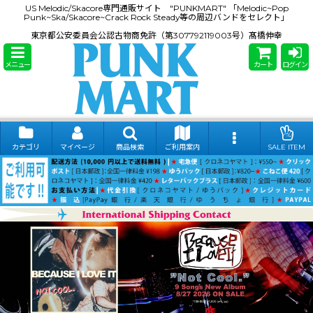
US Melodic/Skacore専門通販サイト "PUNKMART" 「Melodic~Pop
Punk~Ska/Skacore~Crack Rock Steady等の周辺バンドをセレクト」
東京都公安委員会公認古物商免許（第307792119003号）髙橋伸幸
メニュー
カート
ログイン
カテゴリ
マイページ
商品検索
ご利用案内
SALE ITEM