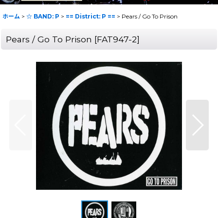
ホーム
>
☆ BAND: P
>
== District: P ==
>
Pears / Go To Prison
Pears / Go To Prison
[
FAT947-2
]