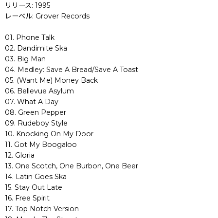
リリース: 1995
レーベル: Grover Records
01. Phone Talk
02. Dandimite Ska
03. Big Man
04. Medley: Save A Bread/Save A Toast
05. (Want Me) Money Back
06. Bellevue Asylum
07. What A Day
08. Green Pepper
09. Rudeboy Style
10. Knocking On My Door
11. Got My Boogaloo
12. Gloria
13. One Scotch, One Burbon, One Beer
14. Latin Goes Ska
15. Stay Out Late
16. Free Spirit
17. Top Notch Version