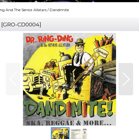
ng And The Senior Allstars / Dandimite
[
GRO-CD0004
]