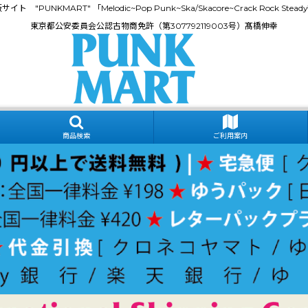
門通販サイト "PUNKMART" 「Melodic~Pop Punk~Ska/Skacore~Crack Rock
東京都公安委員会公認古物商免許（第307792119003号）髙橋伸幸
商品検索
ご利用案内