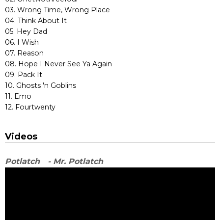
03. Wrong Time, Wrong Place
04. Think About It
05. Hey Dad
06. I Wish
07. Reason
08. Hope I Never See Ya Again
09. Pack It
10. Ghosts 'n Goblins
11. Emo
12. Fourtwenty
Videos
Potlatch - Mr. Potlatch