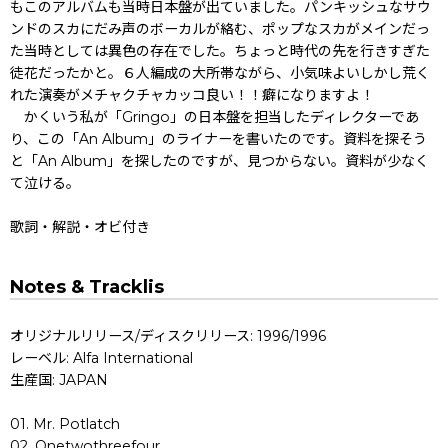
もこのアルバムも当時日本盤が出ていました。パンキッシュなサウ
ンドのスカにだみ声のボーカルが絡む、ポップなスカがメインだっ
た当時としては異色の存在でした。ちょっと時代の先を行きすぎた
徒花だったかと。６人編成の大所帯ながら、小気味よいしかし荒く
れた演奏がメチャクチャカッコ良い！！癖になりますよ！
かくいう私が「Gringo」の日本盤を担当したディレクターであ
り、この「An Album」のライナーを書いたのです。資料を探そう
と「An Album」を探したのですが、見つからない。資料が少なく
て泣ける。
歌詞・解説・オビ付き
Notes & Tracklis
オリジナルリリース/ディスクリリース: 1996/1996
レーベル: Alfa International
生産国: JAPAN
01. Mr. Potlatch
02. Onetwothreefour