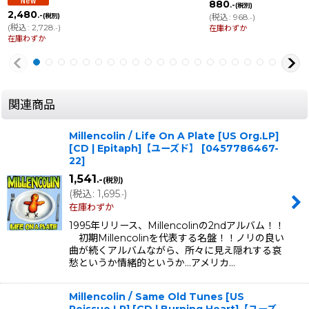
880
.-
(税別)
2,480
.-
(税別)
(
税込
:
968
)
.-
(
税込
:
2,728
)
在庫わずか
.-
在庫わずか
関連商品
Millencolin / Life On A Plate [US Org.LP]
[CD | Epitaph]【ユーズド】
[
0457786467-
22
]
1,541
.-
(税別)
(
税込
:
1,695
)
.-
在庫わずか
1995年リリース、Millencolinの2ndアルバム！！
初期Millencolinを代表する名盤！！ノリの良い
曲が続くアルバムながら、所々に見え隠れする哀
愁というか情緒的というか…アメリカ…
Millencolin / Same Old Tunes [US
Reissue LP] [CD | Burning Heart]【ユーズ