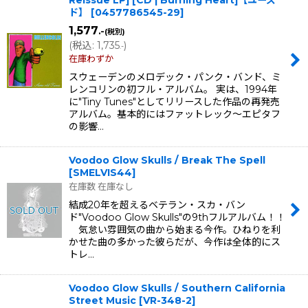
ド】
[
0457786545-29
]
1,577
.-
(税別)
(
税込
:
1,735
)
.-
在庫わずか
スウェーデンのメロデック・パンク・バンド、ミ
レンコリンの初フル・アルバム。 実は、1994年
に"Tiny Tunes"としてリリースした作品の再発売
アルバム。基本的にはファットレック〜エピタフ
の影響…
Voodoo Glow Skulls / Break The Spell
[
SMELVIS44
]
在庫数 在庫なし
結成20年を超えるベテラン・スカ・バン
ド"Voodoo Glow Skulls"の9thフルアルバム！！
気怠い雰囲気の曲から始まる今作。ひねりを利
かせた曲の多かった彼らだが、今作は全体的にス
トレ…
Voodoo Glow Skulls / Southern California
Street Music
[
VR-348-2
]