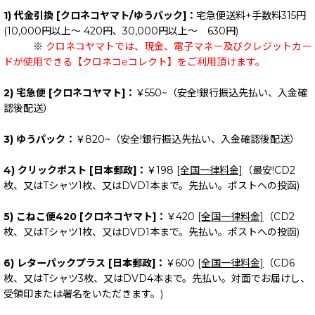
1) 代金引換 [クロネコヤマト/ゆうパック]：
宅急便送料+手数料315円
(10,000円以上～ 420円、30,000円以上～ 630円)
※
クロネコヤマトでは、現金、電子マネー及びクレジットカー
ドが使用できる【クロネコeコレクト】をご利用頂けます。
2) 宅急便 [クロネコヤマト]：
￥550~（安全!銀行振込先払い、入金確
認後配送）
3) ゆうパック：
￥820~（安全!銀行振込先払い、入金確認後配送）
4) クリックポスト [日本郵政]：
￥198
[全国一律料金]
（最安!CD2
枚、又はTシャツ1枚、又はDVD1本まで。先払い。ポストへの投函)
5) こねこ便420 [クロネコヤマト]：
￥420
[全国一律料金]
（CD2
枚、又はTシャツ1枚、又はDVD1本まで。先払い。ポストへの投函)
6) レターパックプラス [日本郵政]：
￥600
[全国一律料金]
（CD6
枚、又はTシャツ3枚、又はDVD4本まで。先払い。対面でお届けし、
受領印または署名をいただきます。)