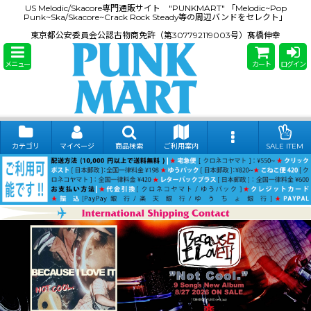
US Melodic/Skacore専門通販サイト "PUNKMART" 「Melodic~Pop
Punk~Ska/Skacore~Crack Rock Steady等の周辺バンドをセレクト」
東京都公安委員会公認古物商免許（第307792119003号）髙橋伸幸
メニュー
カート
ログイン
カテゴリ
マイページ
商品検索
ご利用案内
SALE ITEM