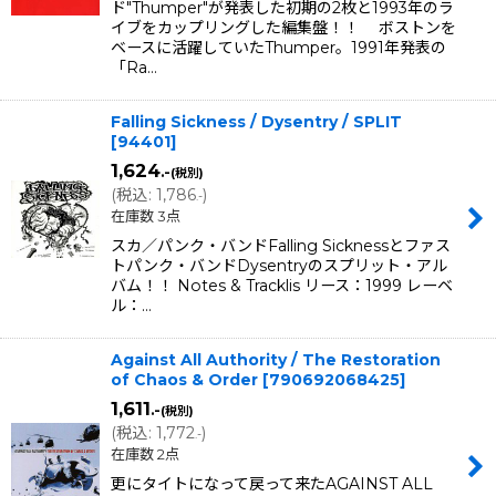
ド"Thumper"が発表した初期の2枚と1993年のラ
イブをカップリングした編集盤！！ ボストンを
ベースに活躍していたThumper。1991年発表の
「Ra…
Falling Sickness / Dysentry / SPLIT
[
94401
]
1,624
.-
(税別)
(
税込
:
1,786
)
.-
在庫数 3点
スカ／パンク・バンドFalling Sicknessとファス
トパンク・バンドDysentryのスプリット・アル
バム！！ Notes & Tracklis リース：1999 レーベ
ル：…
Against All Authority / The Restoration
of Chaos & Order
[
790692068425
]
1,611
.-
(税別)
(
税込
:
1,772
)
.-
在庫数 2点
更にタイトになって戻って来たAGAINST ALL