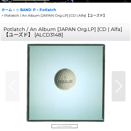
ホーム
>
☆ BAND: P
>
Potlatch
>
Potlatch / An Album [JAPAN Org.LP] [CD | Alfa]【ユーズド】
Potlatch / An Album [JAPAN Org.LP] [CD | Alfa]
【ユーズド】
[
ALCD3148
]