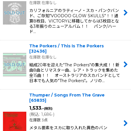
在庫数 在庫なし
カリフォルニアのラティーノ・スカ・パンクバン
ド、ご存知"VOODOO GLOW SKULLS"！！通
算8枚目、VICTORYに移籍してからは3枚目とな
る3年振りのニューアルバム！！ パンク/ハー
ド…
The Porkers / This Is The Porkers
[
32436
]
在庫数 在庫なし
結成20年を迎えた"The Porkers"の集大成！！新
曲8曲とリマスター曲、レア・トラックを集めた
全15曲！！ オーストラリアのスカバンドとして
日本でも人気の"The Porkers"。ノリの…
Thumper / Songs From The Grave
[
65835
]
1,533
.-
(税別)
(
税込
:
1,686
)
.-
在庫数 3点
メタル要素をスカに取り入れた異色のバン