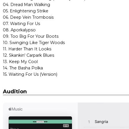
04. Dread Man Walking
05. Enlightening Strike
06. Deep Vein Trombosis
07. Waiting For Us
08. Aporkalypso
09. Too Big For Your Boots
10. Swinging Like Tiger Woods
11. Harder Than It Looks
12. Skankin' Carpark Blues
13. Keep My Cool
14. The Basha Polka
15. Waiting For Us (Version)
Audition