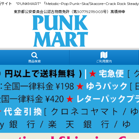
門通販サイト "PUNKMART" 「Melodic~Pop Punk~Ska/Skacore~Crack Rock
東京都公安委員会公認古物商免許（第307792119003号）髙橋伸幸
商品検索
ご利用案内