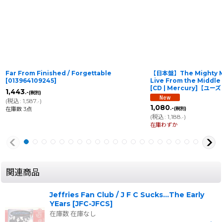
Far From Finished / Forgettable
【日本盤】The Mighty Mi
[
013964109245
]
Live From the Middle 
[CD | Mercury]【ユー
1,443
.-
(税別)
(
税込
:
1,587
)
.-
1,080
.-
在庫数 3点
(税別)
(
税込
:
1,188
)
.-
在庫わずか
関連商品
Jeffries Fan Club / J F C Sucks...The Early
YEars
[
JFC-JFCS
]
在庫数 在庫なし