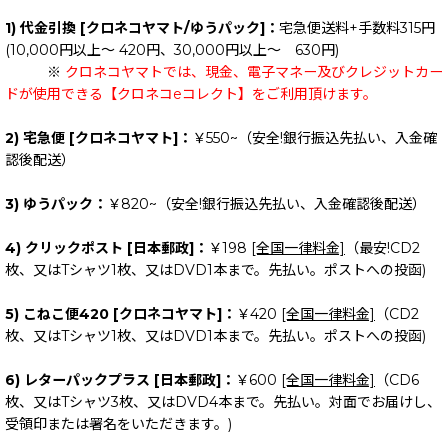
1) 代金引換 [クロネコヤマト/ゆうパック]：
宅急便送料+手数料315円
(10,000円以上～ 420円、30,000円以上～ 630円)
※
クロネコヤマトでは、現金、電子マネー及びクレジットカー
ドが使用できる【クロネコeコレクト】をご利用頂けます。
2) 宅急便 [クロネコヤマト]：
￥550~（安全!銀行振込先払い、入金確
認後配送）
3) ゆうパック：
￥820~（安全!銀行振込先払い、入金確認後配送）
4) クリックポスト [日本郵政]：
￥198
[全国一律料金]
（最安!CD2
枚、又はTシャツ1枚、又はDVD1本まで。先払い。ポストへの投函)
5) こねこ便420 [クロネコヤマト]：
￥420
[全国一律料金]
（CD2
枚、又はTシャツ1枚、又はDVD1本まで。先払い。ポストへの投函)
6) レターパックプラス [日本郵政]：
￥600
[全国一律料金]
（CD6
枚、又はTシャツ3枚、又はDVD4本まで。先払い。対面でお届けし、
受領印または署名をいただきます。)