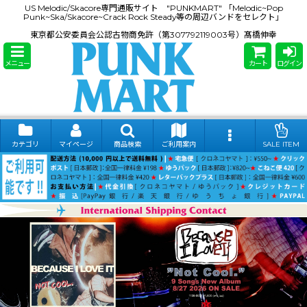
US Melodic/Skacore専門通販サイト "PUNKMART" 「Melodic~Pop
Punk~Ska/Skacore~Crack Rock Steady等の周辺バンドをセレクト」
東京都公安委員会公認古物商免許（第307792119003号）髙橋伸幸
メニュー
カート
ログイン
カテゴリ
マイページ
商品検索
ご利用案内
SALE ITEM