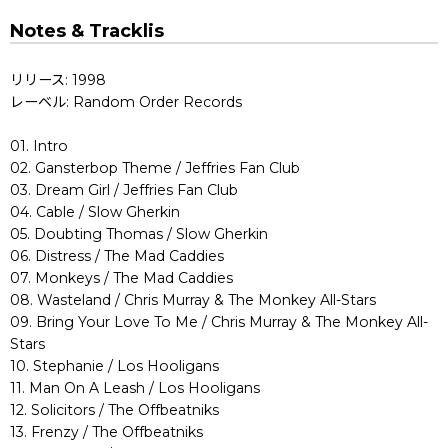
Notes & Tracklis
リリース: 1998
レーベル: Random Order Records
01. Intro
02. Gansterbop Theme / Jeffries Fan Club
03. Dream Girl / Jeffries Fan Club
04. Cable / Slow Gherkin
05. Doubting Thomas / Slow Gherkin
06. Distress / The Mad Caddies
07. Monkeys / The Mad Caddies
08. Wasteland / Chris Murray & The Monkey All-Stars
09. Bring Your Love To Me / Chris Murray & The Monkey All-
Stars
10. Stephanie / Los Hooligans
11. Man On A Leash / Los Hooligans
12. Solicitors / The Offbeatniks
13. Frenzy / The Offbeatniks