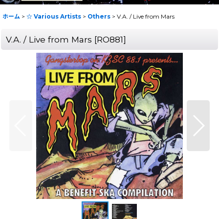
ホーム
>
☆ Various Artists
>
Others
>
V.A. / Live from Mars
V.A. / Live from Mars
[
RO881
]