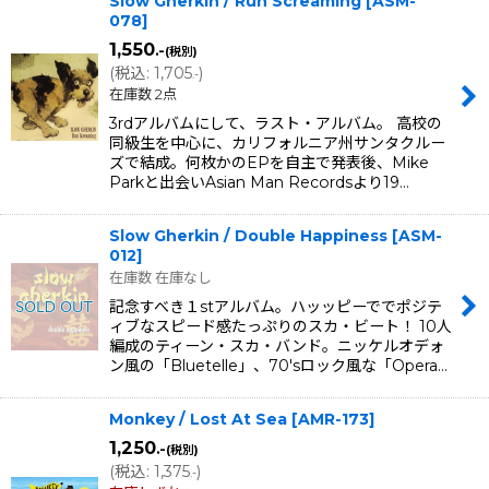
Slow Gherkin / Run Screaming
[
ASM-
078
]
1,550
.-
(税別)
(
税込
:
1,705
)
.-
在庫数 2点
3rdアルバムにして、ラスト・アルバム。 高校の
同級生を中心に、カリフォルニア州サンタクルー
ズで結成。何枚かのEPを自主で発表後、Mike
Parkと出会いAsian Man Recordsより19…
Slow Gherkin / Double Happiness
[
ASM-
012
]
在庫数 在庫なし
記念すべき１stアルバム。ハッッピーででポジテ
ィブなスピード感たっぷりのスカ・ビート！ 10人
編成のティーン・スカ・バンド。ニッケルオデォ
ン風の「Bluetelle」、70'sロック風な「Opera…
Monkey / Lost At Sea
[
AMR-173
]
1,250
.-
(税別)
(
税込
:
1,375
)
.-