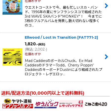
在庫わずか
ウエストコーストで今、最も忙しいスカ・バン
ド、1996年の夏にサンフランシスコで結成された
3rd WAVE SKAバンド"MONKEY"！ 今までに
3枚のフルアルバムを発表し数え切れない程多く
のコ…
Ellwood / Lost In Transition
[
FAT771-2
]
1,820
.-
(税別)
(
税込
:
2,002
)
.-
在庫わずか
Mad CaddiesのボーカルChuck、Ex-Mad
CaddiesのドラマーTodd、Cherry Poppin'
DaddiesのキーボードDustinにより結成されたプ
ロジェクト・レゲエロッ…
送料/配送方法(10,000円以上で送料無料)