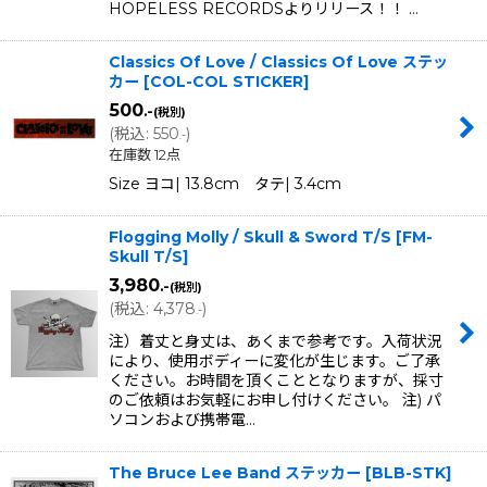
HOPELESS RECORDSよりリリース！！ …
Classics Of Love / Classics Of Love ステッ
カー
[
COL-COL STICKER
]
500
.-
(税別)
(
税込
:
550
)
.-
在庫数 12点
Size ヨコ| 13.8cm タテ| 3.4cm
Flogging Molly / Skull & Sword T/S
[
FM-
Skull T/S
]
3,980
.-
(税別)
(
税込
:
4,378
)
.-
注）着丈と身丈は、あくまで参考です。入荷状況
により、使用ボディーに変化が生じます。ご了承
ください。お時間を頂くこととなりますが、採寸
のご依頼はお気軽にお申し付けください。 注) パ
ソコンおよび携帯電…
The Bruce Lee Band ステッカー
[
BLB-STK
]