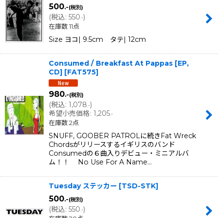
500
.-
(税別)
(
税込
:
550
)
.-
在庫数 11点
Size ヨコ| 9.5cm タテ| 12cm
Consumed / Breakfast At Pappas [EP,
CD]
[
FAT575
]
980
.-
(税別)
(
税込
:
1,078
)
.-
希望小売価格
:
1,205
.-
在庫数 2点
SNUFF, GOOBER PATROLに続きFat Wreck
Chordsがリリースするイギリスのバンド
Consumedの６曲入りデビュー・ミニアルバ
ム！！ No Use For A Name…
Tuesday ステッカー
[
TSD-STK
]
500
.-
(税別)
(
税込
:
550
)
.-