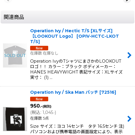
関連商品
Operation Ivy / Hectic T/S [XLサイズ]
【LOOKOUT Logo】
[
OPIV-HCTC-LKOT
T/S
]
在庫数 在庫なし
Operation IvyのTシャツにまさかのLOOKOUT
ロゴ！！ カラー：ブラック ボディメーカー：
HANES HEAVYWIGHT 表記サイズ：XLサイズ
実寸： (1) …
Operation Ivy / Ska Man パッチ
[
72516
]
950
.-
(税別)
(
税込
:
1,045
)
.-
在庫数 5点
Size サイズ：ヨコ 14センチ タテ 16.5センチ 注)
パソコンおよび携帯電話の画面設定により、表示