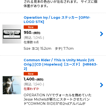
される見本の色合いが左右されます。 サイズに個
体差があります。
Operation Ivy / Logo ステッカー
[
OPIV-
LOGO STK
]
950
.-
(税別)
(
税込
:
1,045
)
.-
在庫数 8点
Size ヨコ| 15.2cm タテ| 7.7cm
Common Rider / This Is Unity Music [US
Orig.] [CD | Hopeless]【ユーズド】
[
HR663-
2
]
1,400
.-
(税別)
(
税込
:
1,540
)
.-
在庫わずか
OPERATION IVYでヴォーカルを務めていた
Jesse Michelsが新たにスタートさせたバン
ド"COMMON RIDER"の2ndアルバムが