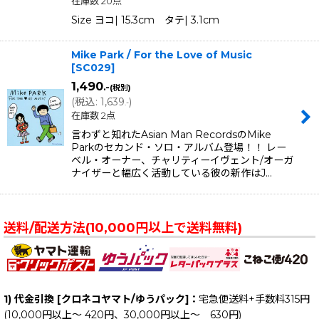
在庫数 20点
Size ヨコ| 15.3cm タテ| 3.1cm
Mike Park / For the Love of Music
[
SC029
]
1,490
.-
(税別)
(
税込
:
1,639
)
.-
在庫数 2点
言わずと知れたAsian Man RecordsのMike
Parkのセカンド・ソロ・アルバム登場！！ レー
ベル・オーナー、チャリティーイヴェント/オーガ
ナイザーと幅広く活動している彼の新作はJ…
送料/配送方法(10,000円以上で送料無料)
1) 代金引換 [クロネコヤマト/ゆうパック]：
宅急便送料+手数料315円
(10,000円以上～ 420円、30,000円以上～ 630円)