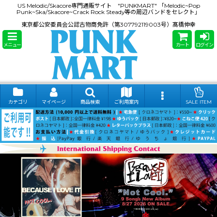
US Melodic/Skacore専門通販サイト "PUNKMART" 「Melodic~Pop
Punk~Ska/Skacore~Crack Rock Steady等の周辺バンドをセレクト」
東京都公安委員会公認古物商免許（第307792119003号）髙橋伸幸
メニュー
カート
ログイン
カテゴリ
マイページ
商品検索
ご利用案内
SALE ITEM