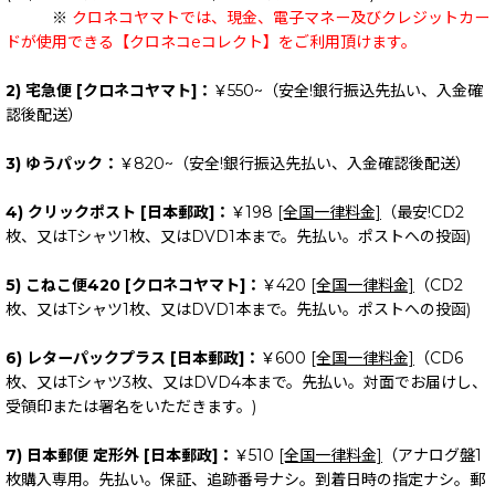
※
クロネコヤマトでは、現金、電子マネー及びクレジットカー
ドが使用できる【クロネコeコレクト】をご利用頂けます。
2) 宅急便 [クロネコヤマト]：
￥550~（安全!銀行振込先払い、入金確
認後配送）
3) ゆうパック：
￥820~（安全!銀行振込先払い、入金確認後配送）
4) クリックポスト [日本郵政]：
￥198
[全国一律料金]
（最安!CD2
枚、又はTシャツ1枚、又はDVD1本まで。先払い。ポストへの投函)
5) こねこ便420 [クロネコヤマト]：
￥420
[全国一律料金]
（CD2
枚、又はTシャツ1枚、又はDVD1本まで。先払い。ポストへの投函)
6) レターパックプラス [日本郵政]：
￥600
[全国一律料金]
（CD6
枚、又はTシャツ3枚、又はDVD4本まで。先払い。対面でお届けし、
受領印または署名をいただきます。)
7) 日本郵便 定形外 [日本郵政]：
￥510
[全国一律料金]
（アナログ盤1
枚購入専用。先払い。保証、追跡番号ナシ。到着日時の指定ナシ。郵