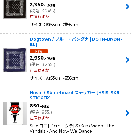
2,950
.-
(税別)
(
税込
:
3,245
)
.-
在庫わずか
サイズ：縦53cm 横56cm
Dogtown / ブルー・バンダナ
[
DGTN-BNDN-
BL
]
2,950
.-
(税別)
(
税込
:
3,245
)
.-
在庫わずか
サイズ：縦53cm 横56cm
Hosoi / Skateboard ステッカー
[
HSIS-SK8
STICKER
]
850
.-
(税別)
(
税込
:
935
)
.-
在庫わずか
Size ヨコ|14cm タテ|20.3cm Videos The
Vandals - And Now We Dance