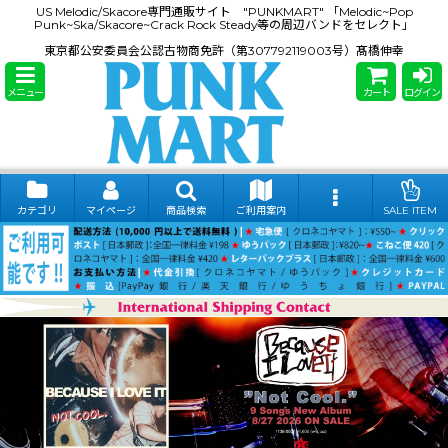
US Melodic/Skacore専門通販サイト "PUNKMART" 「Melodic~Pop
Punk~Ska/Skacore~Crack Rock Steady等の周辺バンドをセレクト」
東京都公安委員会公認古物商免許（第307792119003号）髙橋伸幸
メニュー
カート
ログイン
カテゴリ
マイページ
商品検索
ご利用案内
SALE ITEM