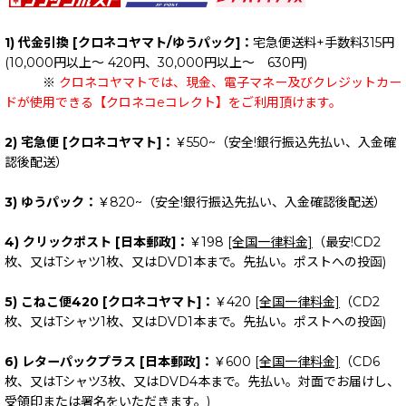
1) 代金引換 [クロネコヤマト/ゆうパック]：
宅急便送料+手数料315円
(10,000円以上～ 420円、30,000円以上～ 630円)
※
クロネコヤマトでは、現金、電子マネー及びクレジットカー
ドが使用できる【クロネコeコレクト】をご利用頂けます。
2) 宅急便 [クロネコヤマト]：
￥550~（安全!銀行振込先払い、入金確
認後配送）
3) ゆうパック：
￥820~（安全!銀行振込先払い、入金確認後配送）
4) クリックポスト [日本郵政]：
￥198
[全国一律料金]
（最安!CD2
枚、又はTシャツ1枚、又はDVD1本まで。先払い。ポストへの投函)
5) こねこ便420 [クロネコヤマト]：
￥420
[全国一律料金]
（CD2
枚、又はTシャツ1枚、又はDVD1本まで。先払い。ポストへの投函)
6) レターパックプラス [日本郵政]：
￥600
[全国一律料金]
（CD6
枚、又はTシャツ3枚、又はDVD4本まで。先払い。対面でお届けし、
受領印または署名をいただきます。)