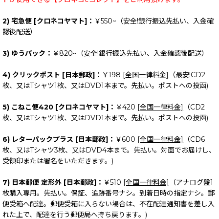
2) 宅急便 [クロネコヤマト]：
￥550~（安全!銀行振込先払い、入金確
認後配送）
3) ゆうパック：
￥820~（安全!銀行振込先払い、入金確認後配送）
4) クリックポスト [日本郵政]：
￥198
[全国一律料金]
（最安!CD2
枚、又はTシャツ1枚、又はDVD1本まで。先払い。ポストへの投函)
5) こねこ便420 [クロネコヤマト]：
￥420
[全国一律料金]
（CD2
枚、又はTシャツ1枚、又はDVD1本まで。先払い。ポストへの投函)
6) レターパックプラス [日本郵政]：
￥600
[全国一律料金]
（CD6
枚、又はTシャツ3枚、又はDVD4本まで。先払い。対面でお届けし、
受領印または署名をいただきます。)
7) 日本郵便 定形外 [日本郵政]：
￥510
[全国一律料金]
（アナログ盤1
枚購入専用。先払い。保証、追跡番号ナシ。到着日時の指定ナシ。郵
便受箱へ配達。郵便受箱に入らない場合は、不在配達通知書を差し入
れた上で、配達を行う郵便局へ持ち戻ります。)