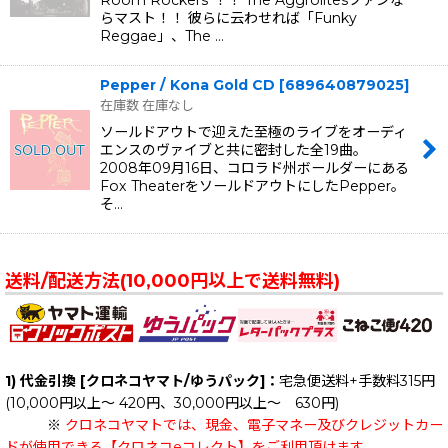
Room Rockers"！！ The Aggrolitesファンな
らマスト！！ 彼らに云わせれば「Funky
Reggae」、The …
Pepper / Kona Gold CD
[
689640879025
]
在庫数 在庫なし
ソールドアウトで迎えた至極のライブをオーディ
エンスのヴァイブと共に密封した全19曲。
2008年09月16日、コロラド州ボールダーにある
Fox TheaterをソールドアウトにしたPepper。
そ…
送料/配送方法(10,000円以上で送料無料)
1) 代金引換 [クロネコヤマト/ゆうパック]：
宅急便送料+手数料315円
(10,000円以上～ 420円、30,000円以上～ 630円)
※
クロネコヤマトでは、現金、電子マネー及びクレジットカー
ドが使用できる【クロネコeコレクト】をご利用頂けます。