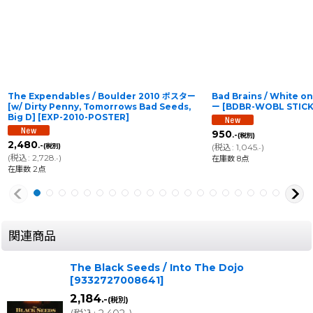
The Expendables / Boulder 2010 ポスター
Bad Brains / White 
[w/ Dirty Penny, Tomorrows Bad Seeds,
ー
[
BDBR-WOBL STIC
Big D]
[
EXP-2010-POSTER
]
950
.-
(税別)
2,480
.-
(税別)
(
税込
:
1,045
)
.-
(
税込
:
2,728
)
在庫数 8点
.-
在庫数 2点
関連商品
The Black Seeds / Into The Dojo
[
9332727008641
]
2,184
.-
(税別)