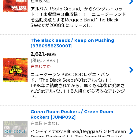
在庫数 3点
アルバム「Solid Ground」からシングル・カッ
ト！！未収録曲３曲収録！！ ニュージーランド
を活動拠点とするReggae Band "The Black
Seeds"が2008年にリリースし…
The Black Seeds / Keep on Pushing
[
9780958230001
]
2,621
.-
(税別)
(
税込
:
2,883
)
.-
在庫わずか
ニュージーランドのGOODレゲエ・バン
ド、"The Black Seeds"の1stアルバム！！
1998年に結成されてから、早くも3年後に発表さ
れた1stアルバム！！8人組ながら巧みなアレンジ
セ…
Green Room Rockers / Green Room
Rockers
[
JUMP092
]
在庫数 在庫なし
インディアナの7人組Ska/Reggaeバンド"Green