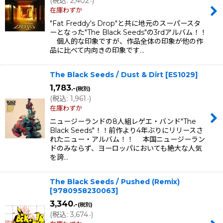
(
税込
:
2,402
)
.-
在庫わずか
"Fat Freddy's Drop"と共に地元のスーパースタ
ーとなった"The Black Seeds"の3rdアルバム！！
個人的な印象ですが、作品全体の印象が他の作
品に比べて内向きの印象です…
The Black Seeds / Dust & Dirt
[
ES1029
]
1,783
.-
(税別)
(
税込
:
1,961
)
.-
在庫わずか
ニュージーランドの8人組レゲエ・バンド"The
Black Seeds"！！前作より4年ぶりにリリースさ
れたニュー・アルバム！！ 本国ニュージーラン
ドのみならず、ヨーロッパにおいても絶大な人気
を誇…
The Black Seeds / Pushed (Remix)
[
9780958230063
]
3,340
.-
(税別)
(
税込
:
3,674
)
.-