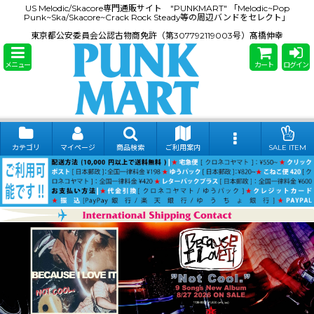
US Melodic/Skacore専門通販サイト "PUNKMART" 「Melodic~Pop
Punk~Ska/Skacore~Crack Rock Steady等の周辺バンドをセレクト」
東京都公安委員会公認古物商免許（第307792119003号）髙橋伸幸
メニュー
カート
ログイン
カテゴリ
マイページ
商品検索
ご利用案内
SALE ITEM