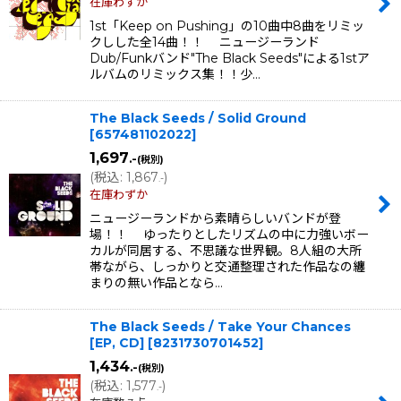
在庫わずか
1st「Keep on Pushing」の10曲中8曲をリミッ
クしした全14曲！！ ニュージーランド
Dub/Funkバンド"The Black Seeds"による1stア
ルバムのリミックス集！！少…
The Black Seeds / Solid Ground
[
657481102022
]
1,697
.-
(税別)
(
税込
:
1,867
)
.-
在庫わずか
ニュージーランドから素晴らしいバンドが登
場！！ ゆったりとしたリズムの中に力強いボー
カルが同居する、不思議な世界観。8人組の大所
帯ながら、しっかりと交通整理された作品なの纏
まりの無い作品となら…
The Black Seeds / Take Your Chances
[EP, CD]
[
8231730701452
]
1,434
.-
(税別)
(
税込
:
1,577
)
.-