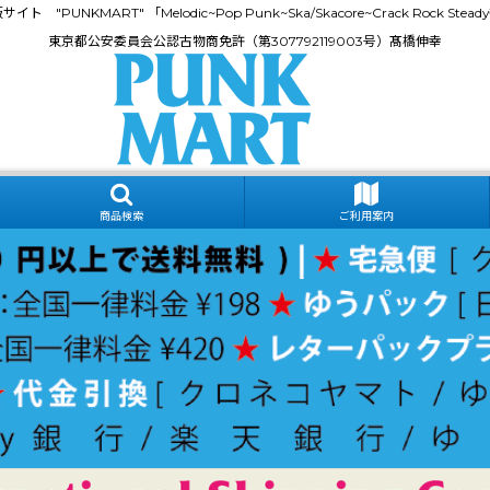
門通販サイト "PUNKMART" 「Melodic~Pop Punk~Ska/Skacore~Crack Rock
東京都公安委員会公認古物商免許（第307792119003号）髙橋伸幸
商品検索
ご利用案内