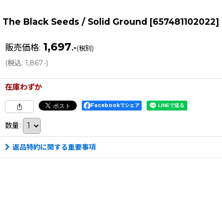
The Black Seeds / Solid Ground
[
657481102022
]
1,697
販売価格
:
.-
(税別)
(
税込
:
1,867
)
.-
在庫わずか
Facebookでシェア
数量
:
返品特約に関する重要事項