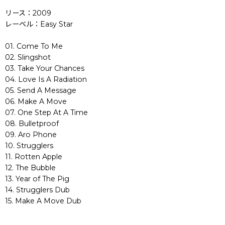
リース：2009
レーベル：Easy Star
01. Come To Me
02. Slingshot
03. Take Your Chances
04. Love Is A Radiation
05. Send A Message
06. Make A Move
07. One Step At A Time
08. Bulletproof
09. Aro Phone
10. Strugglers
11. Rotten Apple
12. The Bubble
13. Year of The Pig
14. Strugglers Dub
15. Make A Move Dub