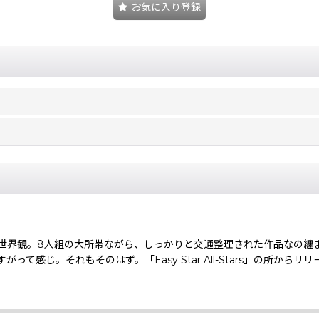
お気に入り登録
界観。8人組の大所帯ながら、しっかりと交通整理された作品なの纏
感じ。それもそのはず。「Easy Star All-Stars」の所からリ