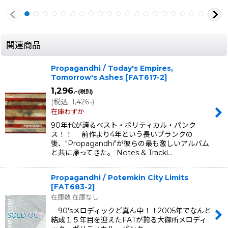
関連商品
Propagandhi / Today's Empires,
Tomorrow's Ashes
[
FAT617-2
]
1,296
.-
(税別)
(
税込
:
1,426
)
.-
在庫わずか
90年代が誇るベスト・ポリティカル・パンク
ス！！ 前作より4年という長いブランクの
後、"Propagandhi"が彼らの最も激しいアルバム
と共に帰ってきた。 Notes & Trackl…
Propagandhi / Potemkin City Limits
[
FAT683-2
]
在庫数 在庫なし
90'sメロディックど真ん中！！2005年でなんと
結成１５年目を迎えたFATが誇る大御所メロディ