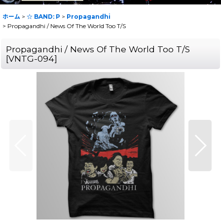
ホーム
>
☆ BAND: P
>
Propagandhi
>
Propagandhi / News Of The World Too T/S
Propagandhi / News Of The World Too T/S
[
VNTG-094
]