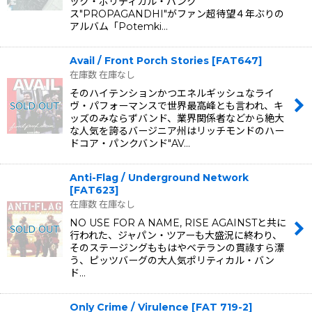
ック・ポリティカル・パンク
ス"PROPAGANDHI"がファン超待望４年ぶりの
アルバム「Potemki…
Avail / Front Porch Stories
[
FAT647
]
在庫数 在庫なし
そのハイテンションかつエネルギッシュなライ
ヴ・パフォーマンスで世界最高峰とも言われ、キ
ッズのみならずバンド、業界関係者などから絶大
な人気を誇るバージニア州はリッチモンドのハー
ドコア・パンクバンド"AV…
Anti-Flag / Underground Network
[
FAT623
]
在庫数 在庫なし
NO USE FOR A NAME, RISE AGAINSTと共に
行われた、ジャパン・ツアーも大盛況に終わり、
そのステージングももはやベテランの貫祿すら漂
う、ピッツバーグの大人気ポリティカル・バン
ド…
Only Crime / Virulence
[
FAT 719-2
]