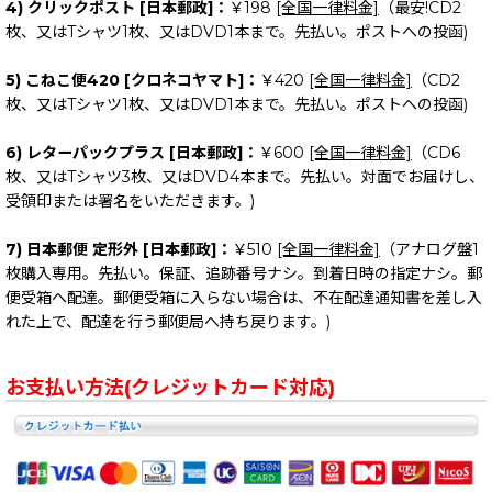
4) クリックポスト [日本郵政]：
￥198
[全国一律料金]
（最安!CD2
枚、又はTシャツ1枚、又はDVD1本まで。先払い。ポストへの投函)
5) こねこ便420 [クロネコヤマト]：
￥420
[全国一律料金]
（CD2
枚、又はTシャツ1枚、又はDVD1本まで。先払い。ポストへの投函)
6) レターパックプラス [日本郵政]：
￥600
[全国一律料金]
（CD6
枚、又はTシャツ3枚、又はDVD4本まで。先払い。対面でお届けし、
受領印または署名をいただきます。)
7) 日本郵便 定形外 [日本郵政]：
￥510
[全国一律料金]
（アナログ盤1
枚購入専用。先払い。保証、追跡番号ナシ。到着日時の指定ナシ。郵
便受箱へ配達。郵便受箱に入らない場合は、不在配達通知書を差し入
れた上で、配達を行う郵便局へ持ち戻ります。)
お支払い方法(クレジットカード対応)