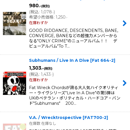
980
.-
(税別)
(
税込
:
1,078
)
.-
希望小売価格
:
1,250
.-
在庫わずか
GOOD RIDDANCE, DESCENDENTS, BANE,
CONVERGE, BANEなどの超強力メンバーから
なる"ONLY CRIME"のニューアルバム！！ デ
ビューアルバム"To T…
Subhumans / Live In A Dive
[
Fat 664-2
]
1,303
.-
(税別)
(
税込
:
1,433
)
.-
在庫わずか
Fat Wreck Chordsが誇る大人気ハイクオリティ
ー・ライヴシリーズ"Live In A Dive"の第5弾は
UKのベテラン・ポリティカル・ハードコア・バン
ド"Subhumans" 200…
V.A. / Wrecktrospective
[
FAT700-2
]
在庫数 在庫なし