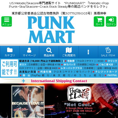
US Melodic/Skacore専門通販サイト "PUNKMART" 「Melodic~Pop
Punk~Ska/Skacore~Crack Rock Steady等の周辺バンドをセレクト」
東京都公安委員会公認古物商免許（第307792119003号）髙橋伸幸
メニュー
カート
ログイン
カテゴリ
マイページ
商品検索
ご利用案内
SALE ITEM