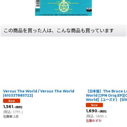
この商品を買った人は、こんな商品も買っています
Versus The World / Versus The World
【日本盤】The Bruce Lee
[
610337885722
]
World [JPN Orig.EP][C
World]【ユーズド】
[
SI
1,561
.-
(税別)
1,690
.-
(
税込
:
1,717
)
(税別)
.-
(
税込
:
1,859
)
在庫数 2点
.-
在庫わずか