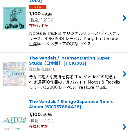
7003
]
1,100
.-
(税別)
(
税込
:
1,210
)
.-
在庫わずか
Notes & Tracklis オリジナルリリース/ディスクリ
リース: 1998/1998 レーベル: Kung Fu Records
生産国: US メディアの状態: EX スリ…
The Vandals / Internet Dating Super
Studs【日本盤】
[
TCK1003
]
在庫数 在庫なし
今なお絶大な支持を得る"The Vandals"の記念す
べき通算10作目のアルバム！！ Notes & Tracklis
リリース: 2006 レーベル: Treasure Musi…
The Vandals / Shingo Japanese Remix
Album
[
610337884428
]
1,100
.-
(税別)
(
税込
:
1,210
)
.-
在庫わずか