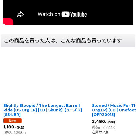
この商品を買った人は、こんな商品も買っています
Slightly Stoopid / The Longest Barrell
Stoned / Music For T
Ride [US Org.LP] [CD | Skunk]【ユーズド】
Org.LP] [CD | Onef
[
SS-LBR
]
[
OFR20015
]
2,480
.-
(税別)
1,180
(
税込
:
2,728
)
.-
(税別)
.-
在庫数 2点
(
税込
:
1,298
)
.-