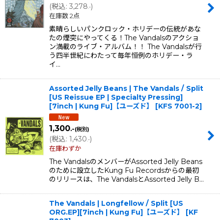
(
税込
:
3,278
)
.-
在庫数 2点
素晴らしいパンクロック・ホリデーの伝統があな
たの煙突にやってくる！The Vandalsのアクショ
ン満載のライブ・アルバム！！ The Vandalsが行
う四半世紀にわたって毎年恒例のホリデー・ラ
イ…
Assorted Jelly Beans | The Vandals / Split
[US Reissue EP | Specialty Pressing]
[7inch | Kung Fu]【ユーズド】
[
KFS 7001-2
]
1,300
.-
(税別)
(
税込
:
1,430
)
.-
在庫わずか
The VandalsのメンバーがAssorted Jelly Beans
のために設立したKung Fu Recordsからの最初
のリリースは、The VandalsとAssorted Jelly B…
The Vandals | Longfellow / Split [US
ORG.EP][7inch | Kung Fu]【ユーズド】
[
KF