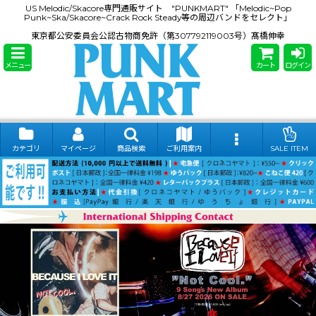
US Melodic/Skacore専門通販サイト "PUNKMART" 「Melodic~Pop
Punk~Ska/Skacore~Crack Rock Steady等の周辺バンドをセレクト」
東京都公安委員会公認古物商免許（第307792119003号）髙橋伸幸
メニュー
カート
ログイン
カテゴリ
マイページ
商品検索
ご利用案内
SALE ITEM