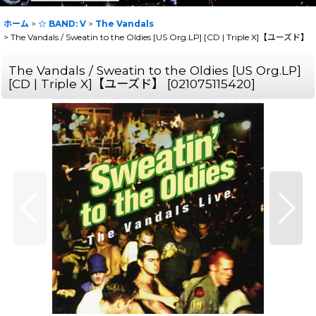
ホーム
>
☆ BAND: V
>
The Vandals
>
The Vandals / Sweatin to the Oldies [US Org.LP] [CD | Triple X]【ユーズド】
The Vandals / Sweatin to the Oldies [US Org.LP]
[CD | Triple X]【ユーズド】
[
021075115420
]