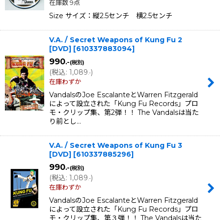
在庫数 9点
Size サイズ：縦2.5センチ 横2.5センチ
V.A. / Secret Weapons of Kung Fu 2
[DVD]
[
610337883094
]
990
.-
(税別)
(
税込
:
1,089
)
.-
在庫わずか
VandalsのJoe EscalanteとWarren Fitzgerald
によって設立された「Kung Fu Records」プロ
モ・クリップ集、第2弾！！ The Vandalsは当た
り前とし…
V.A. / Secret Weapons of Kung Fu 3
[DVD]
[
610337885296
]
990
.-
(税別)
(
税込
:
1,089
)
.-
在庫わずか
VandalsのJoe EscalanteとWarren Fitzgerald
によって設立された「Kung Fu Records」プロ
モ・クリップ集、第３弾！！ The Vandalsは当た