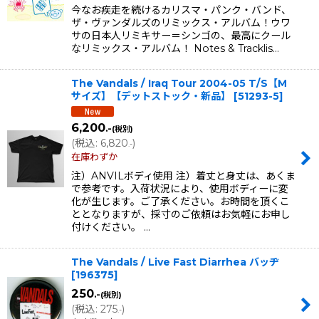
今なお疾走を続けるカリスマ・パンク・バンド、
ザ・ヴァンダルズのリミックス・アルバム！ウワ
サの日本人リミキサー＝シンゴの、最高にクール
なリミックス・アルバム！ Notes & Tracklis…
The Vandals / Iraq Tour 2004-05 T/S【M
サイズ】【デットストック・新品】
[
51293-5
]
6,200
.-
(税別)
(
税込
:
6,820
)
.-
在庫わずか
注）ANVILボディ使用 注）着丈と身丈は、あくま
で参考です。入荷状況により、使用ボディーに変
化が生じます。ご了承ください。お時間を頂くこ
ととなりますが、採寸のご依頼はお気軽にお申し
付けください。 …
The Vandals / Live Fast Diarrhea バッヂ
[
196375
]
250
.-
(税別)
(
税込
:
275
)
.-