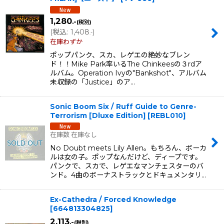
1,280
.-
(税別)
(
税込
:
1,408
)
.-
在庫わずか
ポップパンク、スカ、レゲエの絶妙なブレン
ド！！Mike Park率いるThe Chinkeesの３rdア
ルバム。Operation Ivyの"Bankshot"、アルバム
未収録の「Justice」のア…
Sonic Boom Six / Ruff Guide to Genre-
Terrorism [Dluxe Edition]
[
REBL010
]
在庫数 在庫なし
No Doubt meets Lily Allen。もちろん、ボーカ
ルは女の子。ポップなんだけど、ディープです。
パンクで、スカで、レゲエなマンチェスターのバ
ンド。4曲のボーナストラックとドキュメンタリ…
Ex-Cathedra / Forced Knowledge
[
664813304825
]
2,113
.-
(税別)