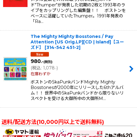
ド"Thumper"が発表した初期の2枚と1993年のラ
イブをカップリングした編集盤！！ ボストンを
ベースに活躍していたThumper。1991年発表の
「Ra…
The Mighty Mighty Bosstones ‎/ Pay
Attention [US Orig.LP][CD | Island]【ユー
ズド】
[
314-542 451-2
]
980
.-
(税別)
(
税込
:
1,078
)
.-
在庫わずか
ボストンのSkaPunkバンドMighty Mighty
Bosstonesが2000年にリリースした6thアルバ
ム！！ 世界中のSkaPunkバンドから限りないリ
スペクトを受ける大御所中の大御所M…
送料/配送方法(10,000円以上で送料無料)