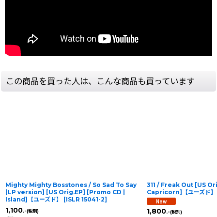
この商品を買った人は、こんな商品も買っています
Mighty Mighty Bosstones / So Sad To Say
311 / Freak Out [US Ori
[LP version] [US Orig.EP] [Promo CD |
Capricorn]【ユーズド】
Island]【ユーズド】
[
ISLR 15041-2
]
1,100
1,800
.-
(税別)
.-
(税別)