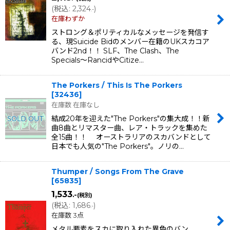
(
税込
:
2,324
)
.-
在庫わずか
ストロング＆ポリティカルなメッセージを発信す
る、現Suicide Bidのメンバー在籍のUKスカコア
バンド2nd！！ SLF、The Clash、The
Specials〜RancidやCitize…
The Porkers / This Is The Porkers
[
32436
]
在庫数 在庫なし
結成20年を迎えた"The Porkers"の集大成！！新
曲8曲とリマスター曲、レア・トラックを集めた
全15曲！！ オーストラリアのスカバンドとして
日本でも人気の"The Porkers"。ノリの…
Thumper / Songs From The Grave
[
65835
]
1,533
.-
(税別)
(
税込
:
1,686
)
.-
在庫数 3点
メタル要素をスカに取り入れた異色のバン