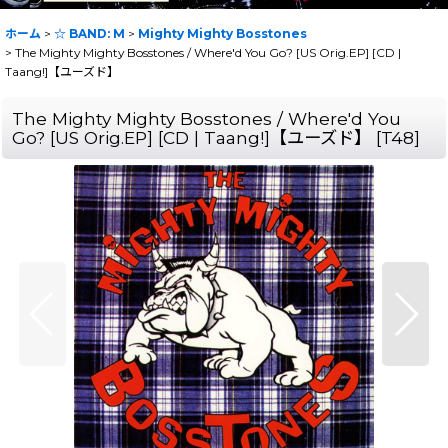
ホーム
>
☆ BAND: M
>
Mighty Mighty Bosstones
>
The Mighty Mighty Bosstones ‎/ Where'd You Go? [US Orig.EP] [CD |
Taang!]【ユーズド】
The Mighty Mighty Bosstones ‎/ Where'd You
Go? [US Orig.EP] [CD | Taang!]【ユーズド】
[
T48
]