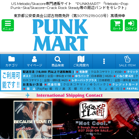
US Melodic/Skacore専門通販サイト "PUNKMART" 「Melodic~Pop
Punk~Ska/Skacore~Crack Rock Steady等の周辺バンドをセレクト」
東京都公安委員会公認古物商免許（第307792119003号）髙橋伸幸
メニュー
カート
ログイン
カテゴリ
マイページ
商品検索
ご利用案内
SALE ITEM