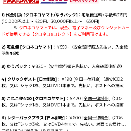
1) 代金引換 [クロネコヤマト/ゆうパック]：
宅急便送料+手数料315円
(10,000円以上～ 420円、30,000円以上～ 630円)
※
クロネコヤマトでは、現金、電子マネー及びクレジットカー
ドが使用できる【クロネコeコレクト】をご利用頂けます。
2) 宅急便 [クロネコヤマト]：
￥550~（安全!銀行振込先払い、入金確
認後配送）
3) ゆうパック：
￥820~（安全!銀行振込先払い、入金確認後配送）
4) クリックポスト [日本郵政]：
￥198
[全国一律料金]
（最安!CD2
枚、又はTシャツ1枚、又はDVD1本まで。先払い。ポストへの投函)
5) こねこ便420 [クロネコヤマト]：
￥420
[全国一律料金]
（CD2
枚、又はTシャツ1枚、又はDVD1本まで。先払い。ポストへの投函)
6) レターパックプラス [日本郵政]：
￥600
[全国一律料金]
（CD6
枚、又はTシャツ3枚、又はDVD4本まで。先払い。対面でお届けし、
受領印または署名をいただきます。)