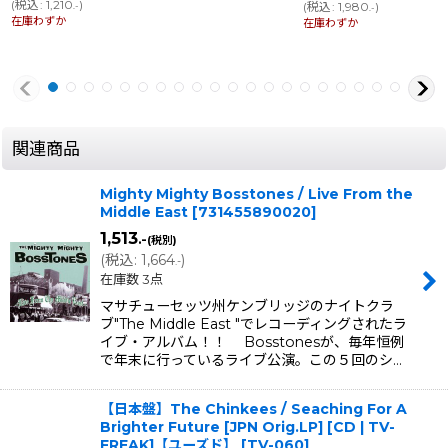
(
税込
:
1,210
)
(
税込
:
1,980
)
.-
.-
在庫わずか
在庫わずか
関連商品
Mighty Mighty Bosstones / Live From the
Middle East
[
731455890020
]
1,513
.-
(税別)
(
税込
:
1,664
)
.-
在庫数 3点
マサチューセッツ州ケンブリッジのナイトクラ
ブ"The Middle East "でレコーディングされたラ
イブ・アルバム！！ Bosstonesが、毎年恒例
で年末に行っているライブ公演。この５回のシ…
【日本盤】The Chinkees / Seaching For A
Brighter Future [JPN Orig.LP] [CD | TV-
FREAK]【ユーズド】
[
TV-060
]