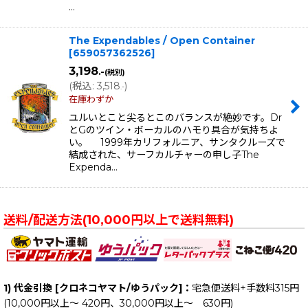
…
The Expendables / Open Container
[
659057362526
]
3,198
.-
(税別)
(
税込
:
3,518
)
.-
在庫わずか
ユルいとこと尖るとこのバランスが絶妙です。Dr
とGのツイン・ボーカルのハモり具合が気持ちよ
い。 1999年カリフォルニア、サンタクルーズで
結成された、サーフカルチャーの申し子The
Expenda…
送料/配送方法(10,000円以上で送料無料)
1) 代金引換 [クロネコヤマト/ゆうパック]：
宅急便送料+手数料315円
(10,000円以上～ 420円、30,000円以上～ 630円)