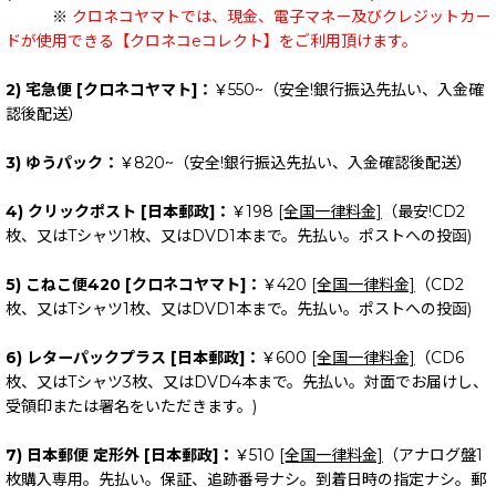
※
クロネコヤマトでは、現金、電子マネー及びクレジットカー
ドが使用できる【クロネコeコレクト】をご利用頂けます。
2) 宅急便 [クロネコヤマト]：
￥550~（安全!銀行振込先払い、入金確
認後配送）
3) ゆうパック：
￥820~（安全!銀行振込先払い、入金確認後配送）
4) クリックポスト [日本郵政]：
￥198
[全国一律料金]
（最安!CD2
枚、又はTシャツ1枚、又はDVD1本まで。先払い。ポストへの投函)
5) こねこ便420 [クロネコヤマト]：
￥420
[全国一律料金]
（CD2
枚、又はTシャツ1枚、又はDVD1本まで。先払い。ポストへの投函)
6) レターパックプラス [日本郵政]：
￥600
[全国一律料金]
（CD6
枚、又はTシャツ3枚、又はDVD4本まで。先払い。対面でお届けし、
受領印または署名をいただきます。)
7) 日本郵便 定形外 [日本郵政]：
￥510
[全国一律料金]
（アナログ盤1
枚購入専用。先払い。保証、追跡番号ナシ。到着日時の指定ナシ。郵