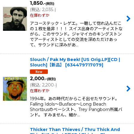
1,850
.-
(税別)
(
税込
:
2,035
)
.-
在庫わずか
アコーステック・レゲエ。一聴して惚れ込んだこ
の１枚を是非！！！ スイス出身のアーティストな
がら、このサウンド。ジャマイカのキングストン
でアーティストとしての交流を深めただけあっ
て、サウンドに深みがあ…
Slouch / Pak My Beek! [US Orig.LP][CD |
Slouch]【新品】
[
634479717079
]
2,000
.-
(税別)
(
税込
:
2,200
)
.-
在庫わずか
1994年。あの時代だからこそ出せたサウンド。
Falling Idols〜Busface〜Long Beach
Shortbusのベーシスト、Trey Pangborn所属バ
ンド。 すみません、細か…
Thicker Than Thieves / Thru Thick And