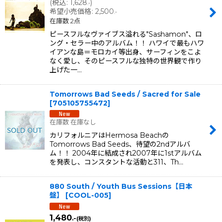
(
税込
:
1,628
)
.-
希望小売価格
:
2,500
.-
在庫数 2点
ピースフルなヴァイブス溢れる"Sashamon"、ロ
ング・セラー中のアルバム！！ ハワイで最もハワ
イアンな島＝モロカイ等出身、サーフィンをこよ
なく愛し、そのピースフルな独特の世界観で作り
上げた一…
Tomorrows Bad Seeds / Sacred for Sale
[
705105755472
]
在庫数 在庫なし
カリフォルニアはHermosa Beachの
Tomorrows Bad Seeds、待望の2ndアルバ
ム！！ 2004年に結成され2007年に1stアルバム
を発表し、コンスタントな活動と311、Th…
880 South / Youth Bus Sessions【日本
盤】
[
COOL-005
]
1,480
.-
(税別)