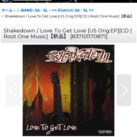
ホーム
>
☆ BAND: SA - SL
>
== District: SA - SL ==
>
Shakedown / Love To Get Love [US Orig.EP][CD | Root One Music]【新品】
Shakedown / Love To Get Love [US Orig.EP][CD |
Root One Music]【新品】
[
837101170871
]