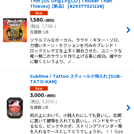
Thin [US Orig.LP][CD | Thicker Than
Thieves]【新品】
[
829377521228
]
1,580
.-
(税別)
(
税込
:
1,738
)
.-
在庫数 3点
ソウルフルなボーカル、ラウド・ギター・ソロ、
力強いホーン・セクションを巧みのブレンド！
ロックとレゲエを上手く融合させた、ユニークな
唯一無二のサウンド作り上げる事に成功。緩やか
に聴くというより、ノ…
Sublime / Tattoo スティール小物入れ
[
SUB-
TATO-KAN
]
3,000
.-
(税別)
(
税込
:
3,300
)
.-
在庫数 2点
机の上において、小銭入れにしても良いし、玄関
に置いて鍵等を入れても良いし、バンドをやって
るなら、ピックやカポ、ストリングワインダー等
を入れるケースとしてどうでしょうか。！！ Size