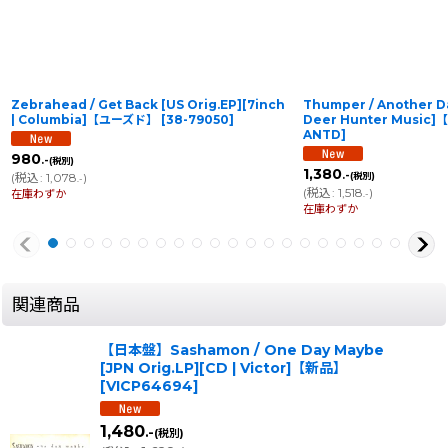
Zebrahead / Get Back [US Orig.EP][7inch
Thumper / Another Da
| Columbia]【ユーズド】
[
38-79050
]
Deer Hunter Music
ANTD
]
980
.-
(税別)
1,380
.-
(
税込
:
1,078
)
(税別)
.-
(
税込
:
1,518
)
在庫わずか
.-
在庫わずか
関連商品
【日本盤】Sashamon / One Day Maybe
[JPN Orig.LP][CD | Victor]【新品】
[
VICP64694
]
1,480
.-
(税別)