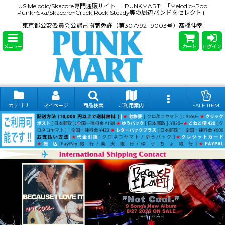
US Melodic/Skacore専門通販サイト "PUNKMART" 「Melodic~Pop
Punk~Ska/Skacore~Crack Rock Steady等の周辺バンドをセレクト」
東京都公安委員会公認古物商免許（第307792119003号）髙橋伸幸
メニュー
カート
ログイン
カテゴリ
マイページ
商品検索
ご利用案内
SALE ITEM