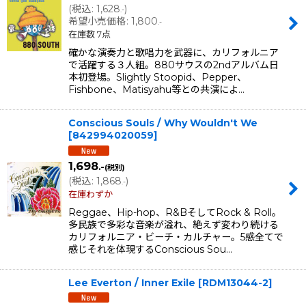
(
税込
:
1,628
)
.-
希望小売価格
:
1,800
.-
在庫数 7点
確かな演奏力と歌唱力を武器に、カリフォルニア
で活躍する３人組。880サウスの2ndアルバム日
本初登場。Slightly Stoopid、Pepper、
Fishbone、Matisyahu等との共演によ…
Conscious Souls / Why Wouldn't We
[
842994020059
]
1,698
.-
(税別)
(
税込
:
1,868
)
.-
在庫わずか
Reggae、Hip-hop、R&BそしてRock & Roll。
多民族で多彩な音楽が溢れ、絶えず変わり続ける
カリフォルニア・ビーチ・カルチャー。5感全てで
感じそれを体現するConscious Sou…
Lee Everton / Inner Exile
[
RDM13044-2
]