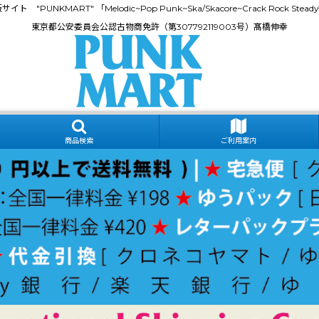
門通販サイト "PUNKMART" 「Melodic~Pop Punk~Ska/Skacore~Crack Rock
東京都公安委員会公認古物商免許（第307792119003号）髙橋伸幸
商品検索
ご利用案内