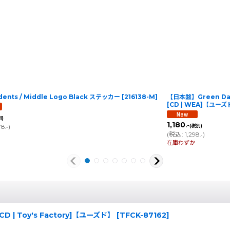
ents / Middle Logo Black ステッカー
[
216138-M
]
【日本盤】Green Day /
[CD | WEA]【ユー
別)
1,180
.-
78
)
(税別)
.-
(
税込
:
1,298
)
.-
在庫わずか
[CD | Toy's Factory]【ユーズド】
[
TFCK-87162
]