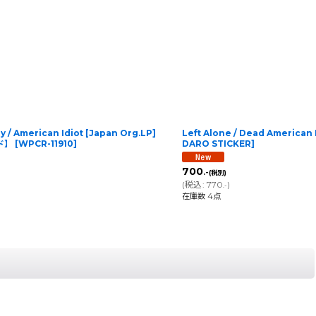
 American Idiot [Japan Org.LP]
Left Alone / Dead Americ
ズド】
[
WPCR-11910
]
DARO STICKER
]
700
.-
(税別)
(
税込
:
770
)
.-
在庫数 4点