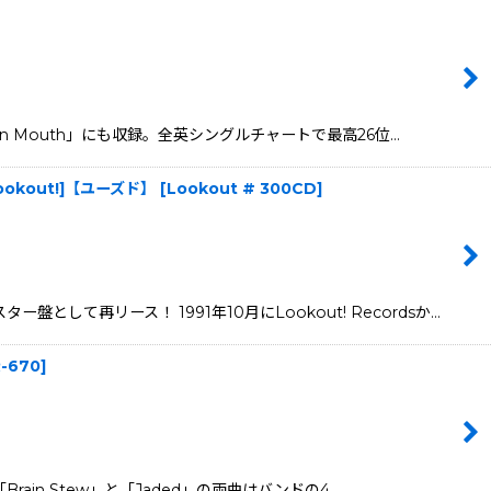
 in Mouth」にも収録。全英シングルチャートで最高26位…
 | Lookout!]【ユーズド】
[
Lookout # 300CD
]
て再リース！ 1991年10月にLookout! Recordsか…
-670
]
Brain Stew」と「Jaded」の両曲はバンドの4…