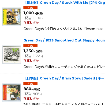
【日本盤】Green Day / Stuck With Me [JPN Or
1,000
.-
(税別)
(
税込
:
1,100
)
.-
在庫わずか
Green Dayの4枚目のスタジオアルバム「Insomn
Green Day / 1039 Smoothed Out Slappy Hour
1,230
.-
(税別)
(
税込
:
1,353
)
.-
在庫わずか
Green Dayの初期のレコーディングを集めたコンピレー
【日本盤】Green Day / Brain Stew | Jaded |
880
.-
(税別)
(
税込
:
968
)
.-
在庫わずか
2曲は連続しており、途切れることなく繋がっている「Insomn