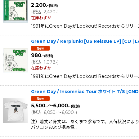
2,200
.-
(税別)
(
税込
:
2,420
)
.-
在庫わずか
1991年にGreen DayがLookout! Record
Green Day / Kerplunk! [US Reissue LP] [CD
980
.-
(税別)
(
税込
:
1,078
)
.-
在庫わずか
1991年にGreen DayがLookout! Record
Green Day / Insomniac Tour ホワイト T/S
[
GND
5,500
～6,000
.-
.-
(税別)
(
税込
:
6,050
～6,600
)
.-
.-
注）着丈と身丈は、あくまで参考です。入荷状況により
パソコンおよび携帯電…