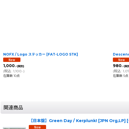
NOFX / Logo ステッカー
[
FAT-LOGO STK
]
Descend
1,000
980
.-
.-
(税別)
(税
(
税込
:
1,100
)
(
税込
:
1,0
.-
在庫数 10点
在庫数 5点
関連商品
【日本盤】Green Day / Kerplunk! [JPN Org,LP] 