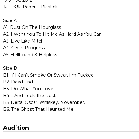
レーベル: Paper + Plastick
Side A
A1. Dust On The Hourglass
A2. I Want You To Hit Me As Hard As You Can
A3. Live Like Mitch
A4. 415 In Progress
A5. Hellbound & Helpless
Side B
B1. If I Can't Smoke Or Swear, I'm Fucked
B2. Dead End
B3. Do What You Love…
B4. …And Fuck The Rest
B5. Delta. Oscar. Whiskey. November.
B6. The Ghost That Haunted Me
Audition