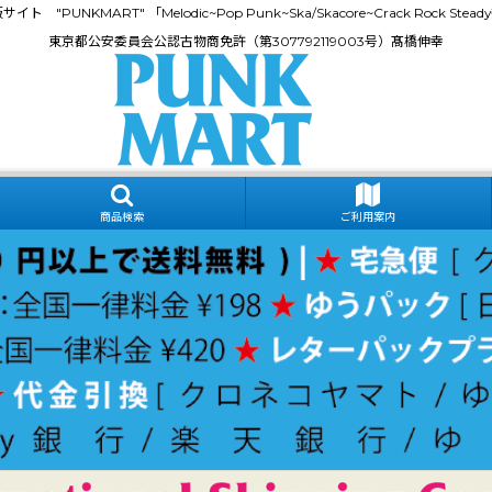
門通販サイト "PUNKMART" 「Melodic~Pop Punk~Ska/Skacore~Crack Rock
東京都公安委員会公認古物商免許（第307792119003号）髙橋伸幸
商品検索
ご利用案内