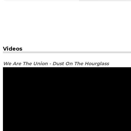
Videos
We Are The Union - Dust On The Hourglass