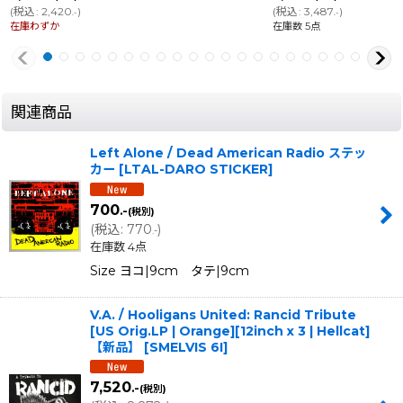
(
税込
:
2,420
)
(
税込
:
3,487
)
.-
.-
在庫わずか
在庫数 5点
関連商品
Left Alone / Dead American Radio ステッ
カー
[
LTAL-DARO STICKER
]
700
.-
(税別)
(
税込
:
770
)
.-
在庫数 4点
Size ヨコ|9cm タテ|9cm
V.A. / Hooligans United: Rancid Tribute
[US Orig.LP | Orange][12inch x 3 | Hellcat]
【新品】
[
SMELVIS 6I
]
7,520
.-
(税別)