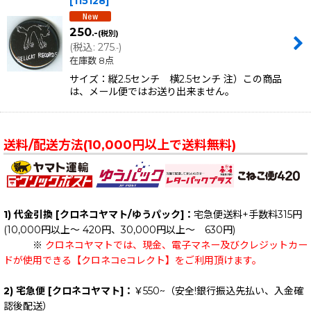
[
115128
]
250
.-
(税別)
(
税込
:
275
)
.-
在庫数 8点
サイズ：縦2.5センチ 横2.5センチ 注）この商品
は、メール便ではお送り出来ません。
送料/配送方法(10,000円以上で送料無料)
1) 代金引換 [クロネコヤマト/ゆうパック]：
宅急便送料+手数料315円
(10,000円以上～ 420円、30,000円以上～ 630円)
※
クロネコヤマトでは、現金、電子マネー及びクレジットカー
ドが使用できる【クロネコeコレクト】をご利用頂けます。
2) 宅急便 [クロネコヤマト]：
￥550~（安全!銀行振込先払い、入金確
認後配送）