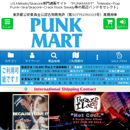
US Melodic/Skacore専門通販サイト "PUNKMART" 「Melodic~Pop
Punk~Ska/Skacore~Crack Rock Steady等の周辺バンドをセレクト」
東京都公安委員会公認古物商免許（第307792119003号）髙橋伸幸
メニュー
カート
ログイン
カテゴリ
マイページ
商品検索
ご利用案内
SALE ITEM