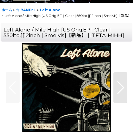
ホーム
>
☆ BAND: L
>
Left Alone
>
Left Alone ‎/ Mile High [US Orig.EP | Clear | 550ltd.][12inch | Smelvis]【新品】
Left Alone ‎/ Mile High [US Orig.EP | Clear |
550ltd.][12inch | Smelvis]【新品】
[
LTFTA-MIHH
]