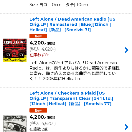
Size ヨコ| 10cm タテ| 10cm
Left Alone ‎/ Dead American Radio [US
Orig.LP | Remastered | Blue][12inch |
Hellcat]【新品】
[
Smelvis 71
]
4,200
.-
(税別)
(
税込
:
4,620
)
.-
在庫わずか
Left Aloneの2nd アルバム「Dead American
Radio」は、前作よりもはるかに冒険的で多様性
に富み、聴き応えのある楽曲群へと展開してい
く！！ 2006年にHellcat re…
Left Alone ‎/ Checkers & Plaid [US
Orig.LP | Transparent Clear | 541 Ltd.]
[12inch | Hellcat]【新品】
[
Smelvis 77
]
4,200
.-
(税別)
(
税込
:
4,620
)
.-
在庫数 2点