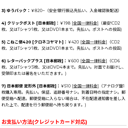
3) ゆうパック：
￥820~（安全!銀行振込先払い、入金確認後配送）
4) クリックポスト [日本郵政]：
￥198
[全国一律料金]
（最安!CD2
枚、又はTシャツ1枚、又はDVD1本まで。先払い。ポストへの投函)
5) こねこ便420 [クロネコヤマト]：
￥420
[全国一律料金]
（CD2
枚、又はTシャツ1枚、又はDVD1本まで。先払い。ポストへの投函)
6) レターパックプラス [日本郵政]：
￥600
[全国一律料金]
（CD6
枚、又はTシャツ3枚、又はDVD4本まで。先払い。対面でお届けし、
受領印または署名をいただきます。)
7) 日本郵便 定形外 [日本郵政]：
￥510
[全国一律料金]
（アナログ盤1
枚購入専用。先払い。保証、追跡番号ナシ。到着日時の指定ナシ。郵
便受箱へ配達。郵便受箱に入らない場合は、不在配達通知書を差し入
れた上で、配達を行う郵便局へ持ち戻ります。)
お支払い方法(クレジットカード対応)