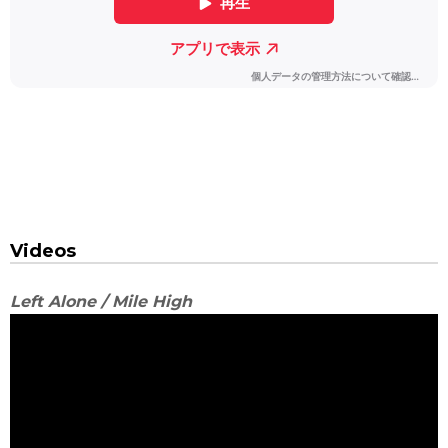
Videos
Left Alone ‎/ Mile High