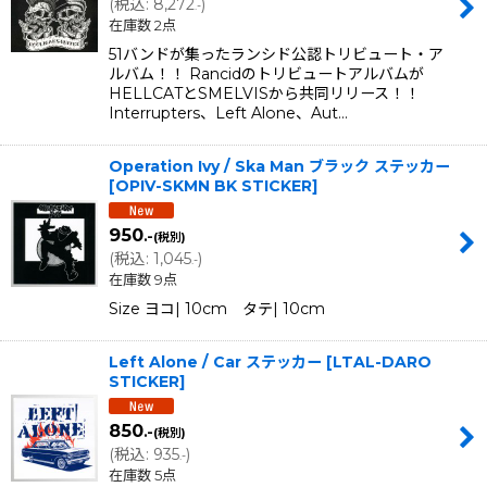
(
税込
:
8,272
)
.-
在庫数 2点
51バンドが集ったランシド公認トリビュート・ア
ルバム！！ Rancidのトリビュートアルバムが
HELLCATとSMELVISから共同リリース！！
Interrupters、Left Alone、Aut…
Operation Ivy / Ska Man ブラック ステッカー
[
OPIV-SKMN BK STICKER
]
950
.-
(税別)
(
税込
:
1,045
)
.-
在庫数 9点
Size ヨコ| 10cm タテ| 10cm
Left Alone / Car ステッカー
[
LTAL-DARO
STICKER
]
850
.-
(税別)
(
税込
:
935
)
.-
在庫数 5点