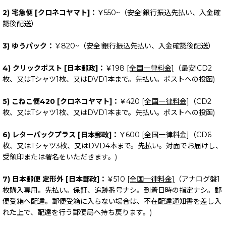
2) 宅急便 [クロネコヤマト]：
￥550~（安全!銀行振込先払い、入金確
認後配送）
3) ゆうパック：
￥820~（安全!銀行振込先払い、入金確認後配送）
4) クリックポスト [日本郵政]：
￥198
[全国一律料金]
（最安!CD2
枚、又はTシャツ1枚、又はDVD1本まで。先払い。ポストへの投函)
5) こねこ便420 [クロネコヤマト]：
￥420
[全国一律料金]
（CD2
枚、又はTシャツ1枚、又はDVD1本まで。先払い。ポストへの投函)
6) レターパックプラス [日本郵政]：
￥600
[全国一律料金]
（CD6
枚、又はTシャツ3枚、又はDVD4本まで。先払い。対面でお届けし、
受領印または署名をいただきます。)
7) 日本郵便 定形外 [日本郵政]：
￥510
[全国一律料金]
（アナログ盤1
枚購入専用。先払い。保証、追跡番号ナシ。到着日時の指定ナシ。郵
便受箱へ配達。郵便受箱に入らない場合は、不在配達通知書を差し入
れた上で、配達を行う郵便局へ持ち戻ります。)