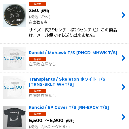
250
.-
(税別)
(
税込
:
275
)
.-
在庫数 8点
サイズ：縦2.5センチ 横2.5センチ 注）この商品
は、メール便ではお送り出来ません。
Rancid / Mohawk T/S
[
RNCD-MHWK T/S
]
在庫数 在庫なし
Transplants / Skeleton ホワイト T/S
[
TRNS-SKLT WHT/S
]
在庫数 在庫なし
Rancid / EP Cover T/S
[
RN-EPCV T/S
]
6,500
～6,900
.-
.-
(税別)
(
税込
:
7,150
～7,590
)
.-
.-