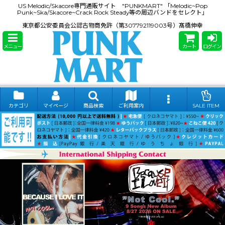
US Melodic/Skacore専門通販サイト "PUNKMART" 「Melodic~Pop
Punk~Ska/Skacore~Crack Rock Steady等の周辺バンドをセレクト」
東京都公安委員会公認古物商免許（第307792119003号）髙橋伸幸
メニュー
カート
ログイン
カテゴリ
マイページ
商品検索
ご利用案内
SALE ITEM