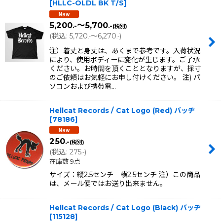
[
HLLC-OLDL BK T/S
]
5,200
～5,700
.-
.-
(税別)
(
税込
:
5,720
～6,270
)
.-
.-
注）着丈と身丈は、あくまで参考です。入荷状況
により、使用ボディーに変化が生じます。ご了承
ください。お時間を頂くこととなりますが、採寸
のご依頼はお気軽にお申し付けください。 注) パ
ソコンおよび携帯電…
Hellcat Records / Cat Logo (Red) バッヂ
[
78186
]
250
.-
(税別)
(
税込
:
275
)
.-
在庫数 9点
サイズ：縦2.5センチ 横2.5センチ 注）この商品
は、メール便ではお送り出来ません。
Hellcat Records / Cat Logo (Black) バッヂ
[
115128
]