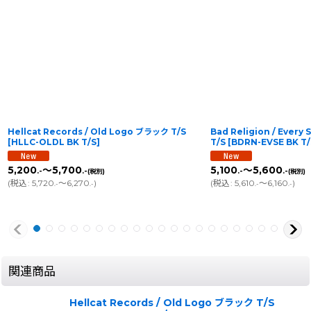
Hellcat Records / Old Logo ブラック T/S
Bad Religion / Ever
[
HLLC-OLDL BK T/S
]
T/S
[
BDRN-EVSE BK T/
5,200
～5,700
5,100
～5,600
.-
.-
.-
.-
(税別)
(税別)
(
税込
:
5,720
～6,270
)
(
税込
:
5,610
～6,160
)
.-
.-
.-
.-
関連商品
Hellcat Records / Old Logo ブラック T/S