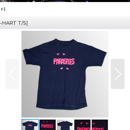
ーズド】
-HART T/S
]