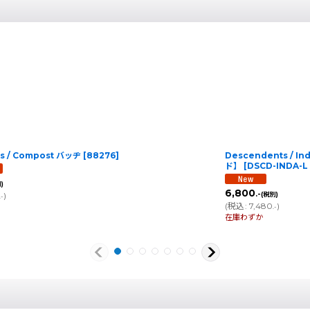
es / Compost バッヂ
[
88276
]
Descendents / I
ド】
[
DSCD-INDA-L 
)
6,800
.-
)
(税別)
.-
(
税込
:
7,480
)
.-
在庫わずか