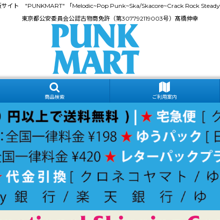
門通販サイト "PUNKMART" 「Melodic~Pop Punk~Ska/Skacore~Crack Rock
東京都公安委員会公認古物商免許（第307792119003号）髙橋伸幸
商品検索
ご利用案内