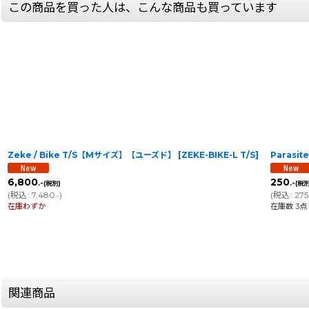
この商品を買った人は、こんな商品も買っています
Zeke / Bike T/S【Mサイズ】【ユーズド】
[
ZEKE-BIKE-L T/S
]
Parasit
6,800
250
.-
.-
(税別)
(税別
(
税込
:
7,480
)
(
税込
:
275
.-
在庫わずか
在庫数 3点
関連商品