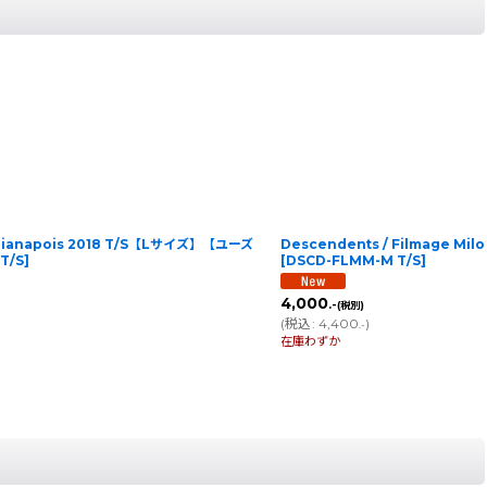
ndianapois 2018 T/S【Lサイズ】【ユーズ
Descendents / Filmage 
T/S
]
[
DSCD-FLMM-M T/S
]
4,000
.-
(税別)
(
税込
:
4,400
)
.-
在庫わずか