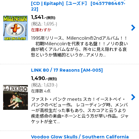
[CD | Epitaph]【ユーズド】
[
0457786467-
22
]
1,541
.-
(税別)
(
税込
:
1,695
)
.-
在庫わずか
1995年リリース、Millencolinの2ndアルバム！！
初期Millencolinを代表する名盤！！ノリの良い
曲が続くアルバムながら、所々に見え隠れする哀
愁というか情緒的というか…アメリカ…
LINK 80 / 17 Reasons
[
AM-005
]
1,490
.-
(税別)
(
税込
:
1,639
)
.-
在庫数 4点
ファスト・パンク meets スカ！イーストベイ・
パンクのベビュー作。 レコーディング時、メンバ
ーが高校生だった事もあり、スカコアと云うより
疾走感命の楽曲+ホーンと云う方が早い作品。ジャ
ケットが全て…
Voodoo Glow Skulls / Southern California