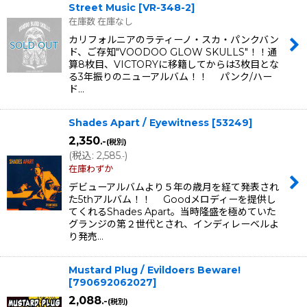
Street Music
[
VR-348-2
]
在庫数 在庫なし
カリフォルニアのラティーノ・スカ・パンクバン
ド、ご存知"VOODOO GLOW SKULLS"！！通
算8枚目、VICTORYに移籍してからは3枚目とな
る3年振りのニューアルバム！！ パンク/ハー
ド…
Shades Apart / Eyewitness
[
53249
]
2,350
.-
(税別)
(
税込
:
2,585
)
.-
在庫わずか
デビューアルバムより５年の歳月を経て発表され
た5thアルバム！！ Goodメロディーを提供し
てくれるShades Apart。当時隆盛を極めていた
グランジの第２世代とされ、インディレーベルよ
り発売…
Mustard Plug / Evildoers Beware!
[
790692062027
]
2,088
.-
(税別)