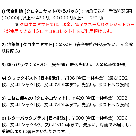
1) 代金引換 [クロネコヤマト/ゆうパック]：
宅急便送料+手数料315円
(10,000円以上～ 420円、30,000円以上～ 630円)
※
クロネコヤマトでは、現金、電子マネー及びクレジットカー
ドが使用できる【クロネコeコレクト】をご利用頂けます。
2) 宅急便 [クロネコヤマト]：
￥550~（安全!銀行振込先払い、入金確
認後配送）
3) ゆうパック：
￥820~（安全!銀行振込先払い、入金確認後配送）
4) クリックポスト [日本郵政]：
￥198
[全国一律料金]
（最安!CD2
枚、又はTシャツ1枚、又はDVD1本まで。先払い。ポストへの投函)
5) こねこ便420 [クロネコヤマト]：
￥420
[全国一律料金]
（CD2
枚、又はTシャツ1枚、又はDVD1本まで。先払い。ポストへの投函)
6) レターパックプラス [日本郵政]：
￥600
[全国一律料金]
（CD6
枚、又はTシャツ3枚、又はDVD4本まで。先払い。対面でお届けし、
受領印または署名をいただきます。)