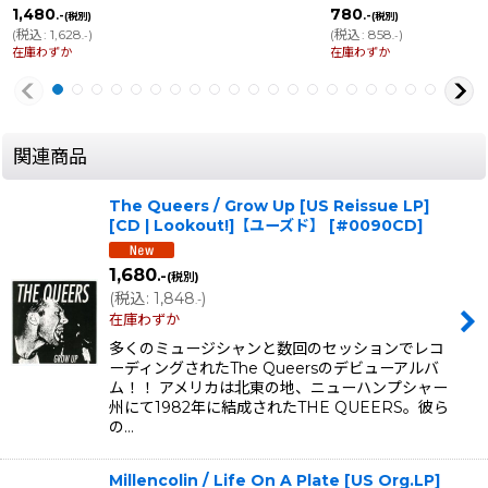
1,480
780
.-
.-
(税別)
(税別)
(
税込
:
1,628
)
(
税込
:
858
)
.-
.-
在庫わずか
在庫わずか
関連商品
The Queers / Grow Up [US Reissue LP]
[CD | Lookout!]【ユーズド】
[
#0090CD
]
1,680
.-
(税別)
(
税込
:
1,848
)
.-
在庫わずか
多くのミュージシャンと数回のセッションでレコ
ーディングされたThe Queersのデビューアルバ
ム！！ アメリカは北東の地、ニューハンプシャー
州にて1982年に結成されたTHE QUEERS。彼ら
の…
Millencolin / Life On A Plate [US Org.LP]