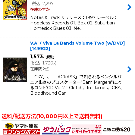
(
税込
:
2,297
)
.-
在庫わずか
Notes & Tracklis リリース：1997 レーベル：
Hopeless Records 01. Box 02. Suburban
Homesick Blues 03. Ne…
V.A. / Viva La Bands Volume Two [w/DVD]
[
149922
]
1,573
.-
(税別)
(
税込
:
1,730
)
.-
在庫数 2点
「CKY」、「JACKASS」で知られるペンシルバ
ニア出身のプロスケーター"Bam Margera"によ
るコンピCD Vol.2！Clutch、In Flames、CKY、
Bloodhound Gan…
送料/配送方法(10,000円以上で送料無料)