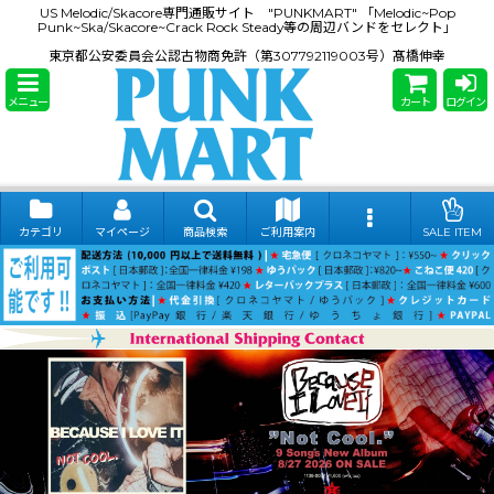
US Melodic/Skacore専門通販サイト "PUNKMART" 「Melodic~Pop
Punk~Ska/Skacore~Crack Rock Steady等の周辺バンドをセレクト」
東京都公安委員会公認古物商免許（第307792119003号）髙橋伸幸
メニュー
カート
ログイン
カテゴリ
マイページ
商品検索
ご利用案内
SALE ITEM