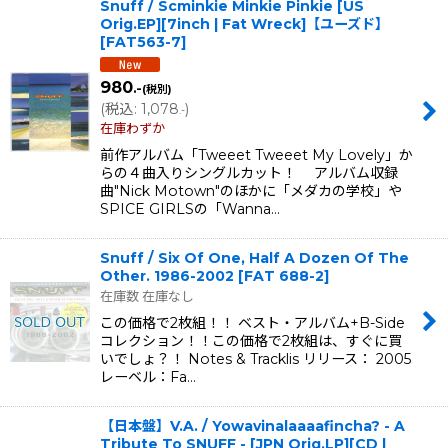
Snuff / Scminkie Minkie Pinkie [US
Orig.EP][7inch | Fat Wreck]【ユーズド】
[
FAT563-7
]
980
.-
(税別)
(
税込
:
1,078
)
.-
在庫わずか
前作アルバム「Tweeet Tweeet My Lovely」か
らの４曲入りシングルカット！ アルバム収録
曲"Nick Motown"のほかに「メダカの学校」や
SPICE GIRLSの「Wanna…
Snuff / Six Of One, Half A Dozen Of The
Other. 1986-2002
[
FAT 688-2
]
在庫数 在庫なし
この価格で2枚組！！ ベスト・アルバム+B-Side
コレクション！！この価格で2枚組は、すぐに買
いでしょ？！ Notes & Tracklis リリース： 2005
レーベル：Fa…
【日本盤】V.A. / Yowavinalaaaafincha? - A
Tribute To SNUFF - [JPN Orig.LP][CD |