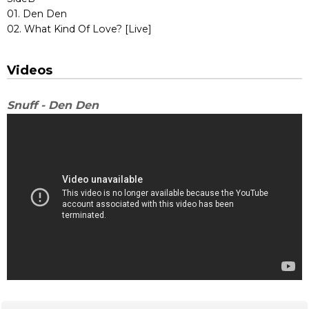
01. Den Den
02. What Kind Of Love? [Live]
Videos
Snuff - Den Den