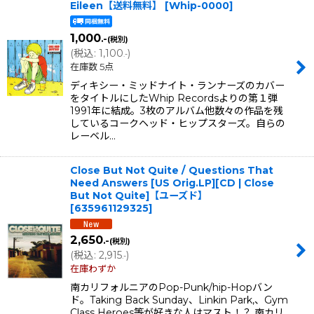
Eileen【送料無料】
[
Whip-0000
]
1,000
.-
(税別)
(
税込
:
1,100
)
.-
在庫数 5点
ディキシー・ミッドナイト・ランナーズのカバー
をタイトルにしたWhip Recordsよりの第１弾
1991年に結成。3枚のアルバム他数々の作品を残
しているコークヘッド・ヒップスターズ。自らの
レーベル…
Close But Not Quite / Questions That
Need Answers [US Orig.LP][CD | Close
But Not Quite]【ユーズド】
[
635961129325
]
2,650
.-
(税別)
(
税込
:
2,915
)
.-
在庫わずか
南カリフォルニアのPop-Punk/hip-Hopバン
ド。Taking Back Sunday、Linkin Park,、Gym
Class Heroes等が好きな人はマスト！？ 南カリ