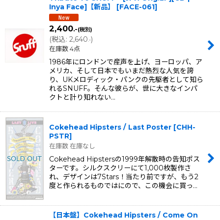
Inya Face]【新品】
[
FACE-061
]
2,400
.-
(税別)
(
税込
:
2,640
)
.-
在庫数 4点
1986年にロンドンで産声を上げ、ヨーロッパ、ア
メリカ、そして日本でもいまだ熱烈な人気を誇
り、UKメロディック・パンクの先駆者として知ら
れるSNUFF。そんな彼らが、世に大きなインパ
クトと計り知れない…
Cokehead Hipsters / Last Poster
[
CHH-
PSTR
]
在庫数 在庫なし
Cokehead Hipstersの1999年解散時の告知ポス
ターです。シルクスクリーにて1,000枚製作さ
れ、デザインは7Stars！当たり前ですが、もう2
度と作られるものではにので、この機会に買っ…
【日本盤】Cokehead Hipsters / Come On