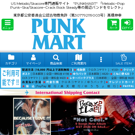
US Melodic/Skacore専門通販サイト "PUNKMART" 「Melodic~Pop
Punk~Ska/Skacore~Crack Rock Steady等の周辺バンドをセレクト」
東京都公安委員会公認古物商免許（第307792119003号）髙橋伸幸
メニュー
カート
ログイン
カテゴリ
マイページ
商品検索
ご利用案内
SALE ITEM