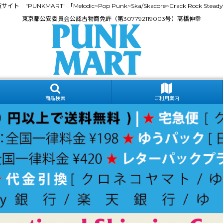
門通販サイト "PUNKMART" 「Melodic~Pop Punk~Ska/Skacore~Crack Rock
東京都公安委員会公認古物商免許（第307792119003号）髙橋伸幸
商品検索
ご利用案内