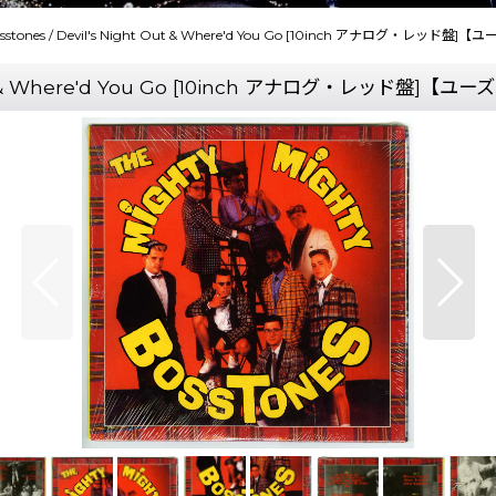
Bosstones / Devil's Night Out & Where'd You Go [10inch アナログ・レッド盤]
t Out & Where'd You Go [10inch アナログ・レッド盤]【ユ