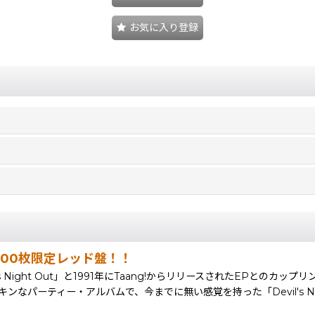
お気に入り登録
000枚限定レッド盤！！
il's Night Out」と1991年にTaang!からリリースされたEPとのカップ
ィー・アルバムで、今までに無い感覚を持った「Devil's Night Ou