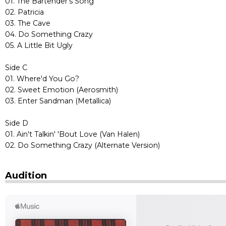
01. The Bartender's Song
02. Patricia
03. The Cave
04. Do Something Crazy
05. A Little Bit Ugly
Side C
01. Where'd You Go?
02. Sweet Emotion (Aerosmith)
03. Enter Sandman (Metallica)
Side D
01. Ain't Talkin' 'Bout Love (Van Halen)
02. Do Something Crazy (Alternate Version)
Audition