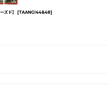
]【ユーズド】
[
TAANG!44&48
]