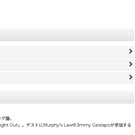
リング盤。
t」。ゲストにMurphy's LawのJimmy Gestapoが参加する