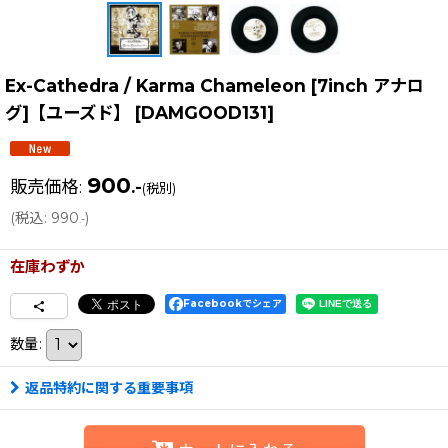
Ex-Cathedra / Karma Chameleon [7inch アナロ
グ]【ユーズド】
[
DAMGOOD131
]
900
販売価格
:
.-
(税別)
(
税込
:
990
)
.-
在庫わずか
Facebookでシェア
数量
:
返品特約に関する重要事項