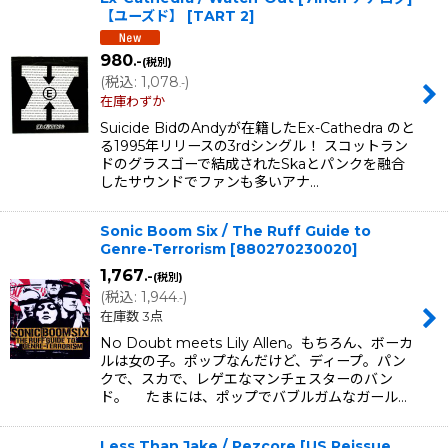
【ユーズド】
[
TART 2
]
980
.-
(税別)
(
税込
:
1,078
)
.-
在庫わずか
Suicide BidのAndyが在籍したEx-Cathedra のと
る1995年リリースの3rdシングル！ スコットラン
ドのグラスゴーで結成されたSkaとパンクを融合
したサウンドでファンも多いアナ…
Sonic Boom Six / The Ruff Guide to
Genre-Terrorism
[
880270230020
]
1,767
.-
(税別)
(
税込
:
1,944
)
.-
在庫数 3点
No Doubt meets Lily Allen。もちろん、ボーカ
ルは女の子。ポップなんだけど、ディープ。パン
クで、スカで、レゲエなマンチェスターのバン
ド。 たまには、ポップでバブルガムなガール…
Less Than Jake / Pezcore [US Reissue