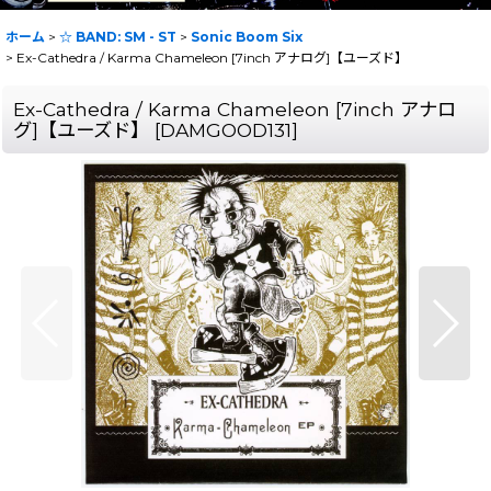
ホーム
>
☆ BAND: SM - ST
>
Sonic Boom Six
>
Ex-Cathedra / Karma Chameleon [7inch アナログ]【ユーズド】
Ex-Cathedra / Karma Chameleon [7inch アナロ
グ]【ユーズド】
[
DAMGOOD131
]