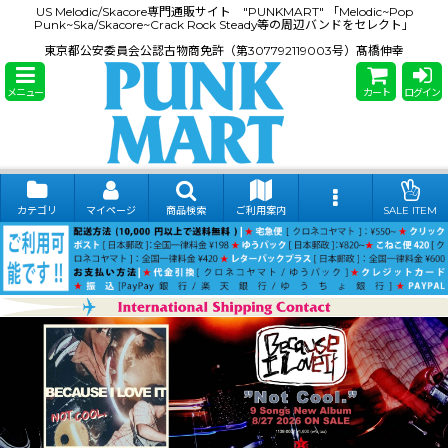
US Melodic/Skacore専門通販サイト "PUNKMART" 「Melodic~Pop
Punk~Ska/Skacore~Crack Rock Steady等の周辺バンドをセレクト」
東京都公安委員会公認古物商免許（第307792119003号）髙橋伸幸
メニュー
カート
ログイン
カテゴリ
マイページ
商品検索
ご利用案内
SALE ITEM