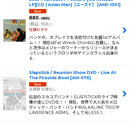
LP][CD | Asian Man]【ユーズド】
[
AMJ-1001
]
880
.-
(税別)
(
税込
:
968
)
.-
在庫わずか
バンドの、大ブレイクを決定付けた名盤1stアルバ
ム！！ 現在はFat Wreck Chordsに在籍し、なん
と次作はメジャーのワーナーからリリースが決ま
っているというフロリダ州ゲインズヴィル出身の
６…
Slapstick / Reunion Show DVD・Live At
The Fireside Bowl
[
AM-076
]
在庫数 在庫なし
伝説のスカコアバンド！SLAPSTICKのライブ映
像が遂にDVD化！！ 現在、世界で大人気のメロ
ディック・パンク・バンドのALKALINE TRIOや
LAWRENCE ARMS、そして元LESS t…