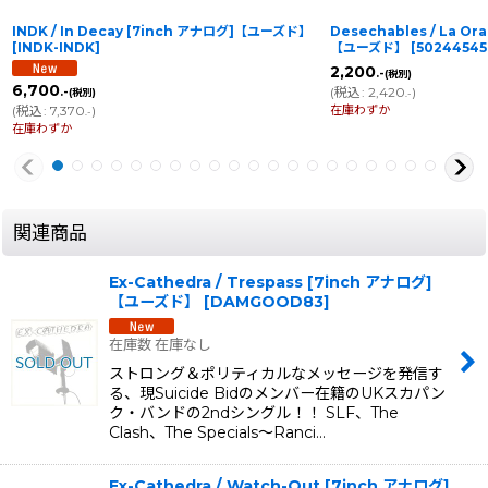
INDK / In Decay [7inch アナログ]【ユーズド】
Desechables / La Or
[
INDK-INDK
]
【ユーズド】
[
50244545
2,200
.-
(税別)
6,700
(
税込
:
2,420
)
.-
(税別)
.-
在庫わずか
(
税込
:
7,370
)
.-
在庫わずか
関連商品
Ex-Cathedra / Trespass [7inch アナログ]
【ユーズド】
[
DAMGOOD83
]
在庫数 在庫なし
ストロング＆ポリティカルなメッセージを発信す
る、現Suicide Bidのメンバー在籍のUKスカパン
ク・バンドの2ndシングル！！ SLF、The
Clash、The Specials〜Ranci…
Ex-Cathedra / Watch-Out [7inch アナログ]