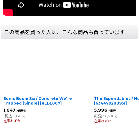
この商品を買った人は、こんな商品も買っています
Sonic Boom Six / Concrete We're
The Expendables / No
Trapped [Single]
[
REBL007
]
[
634479288951
]
1,647
5,996
.-
.-
(税別)
(税別)
(
税込
:
1,812
)
(
税込
:
6,596
)
.-
.-
在庫わずか
在庫わずか