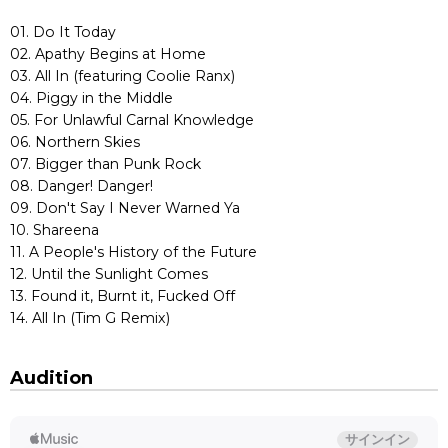
01. Do It Today
02. Apathy Begins at Home
03. All In (featuring Coolie Ranx)
04. Piggy in the Middle
05. For Unlawful Carnal Knowledge
06. Northern Skies
07. Bigger than Punk Rock
08. Danger! Danger!
09. Don't Say I Never Warned Ya
10. Shareena
11. A People's History of the Future
12. Until the Sunlight Comes
13. Found it, Burnt it, Fucked Off
14. All In (Tim G Remix)
Audition