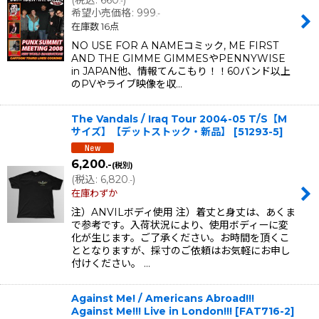
(
税込
:
660
)
.-
希望小売価格
:
999
.-
在庫数 16点
NO USE FOR A NAMEコミック, ME FIRST
AND THE GIMME GIMMESやPENNYWISE
in JAPAN他、情報てんこもり！！60バンド以上
のPVやライブ映像を収…
The Vandals / Iraq Tour 2004-05 T/S【M
サイズ】【デットストック・新品】
[
51293-5
]
6,200
.-
(税別)
(
税込
:
6,820
)
.-
在庫わずか
注）ANVILボディ使用 注）着丈と身丈は、あくま
で参考です。入荷状況により、使用ボディーに変
化が生じます。ご了承ください。お時間を頂くこ
ととなりますが、採寸のご依頼はお気軽にお申し
付けください。 …
Against Me! / Americans Abroad!!!
Against Me!!! Live in London!!!
[
FAT716-2
]