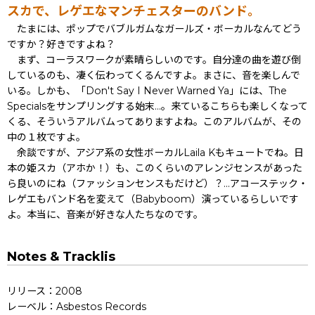
スカで、レゲエなマンチェスターのバンド。
たまには、ポップでバブルガムなガールズ・ボーカルなんてどう
ですか？好きですよね？
まず、コーラスワークが素晴らしいのです。自分達の曲を遊び倒
しているのも、凄く伝わってくるんですよ。まさに、音を楽しんで
いる。しかも、「Don't Say I Never Warned Ya」には、The
Specialsをサンプリングする始末...。来ているこちらも楽しくなって
くる、そういうアルバムってありますよね。このアルバムが、その
中の１枚ですよ。
余談ですが、アジア系の女性ボーカルLaila Kもキュートでね。日
本の姫スカ（アホか！）も、このくらいのアレンジセンスがあった
ら良いのにね（ファッションセンスもだけど）？...アコーステック・
レゲエもバンド名を変えて（Babyboom）演っているらしいです
よ。本当に、音楽が好きな人たちなのです。
Notes & Tracklis
リリース：2008
レーベル：Asbestos Records