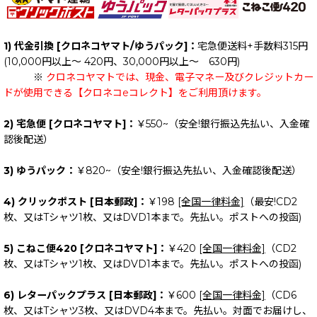
1) 代金引換 [クロネコヤマト/ゆうパック]：
宅急便送料+手数料315円
(10,000円以上～ 420円、30,000円以上～ 630円)
※
クロネコヤマトでは、現金、電子マネー及びクレジットカー
ドが使用できる【クロネコeコレクト】をご利用頂けます。
2) 宅急便 [クロネコヤマト]：
￥550~（安全!銀行振込先払い、入金確
認後配送）
3) ゆうパック：
￥820~（安全!銀行振込先払い、入金確認後配送）
4) クリックポスト [日本郵政]：
￥198
[全国一律料金]
（最安!CD2
枚、又はTシャツ1枚、又はDVD1本まで。先払い。ポストへの投函)
5) こねこ便420 [クロネコヤマト]：
￥420
[全国一律料金]
（CD2
枚、又はTシャツ1枚、又はDVD1本まで。先払い。ポストへの投函)
6) レターパックプラス [日本郵政]：
￥600
[全国一律料金]
（CD6
枚、又はTシャツ3枚、又はDVD4本まで。先払い。対面でお届けし、