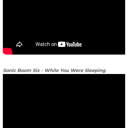
Sonic Boom Six - While You Were Sleeping