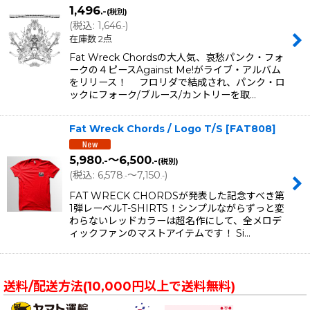
1,496
.-
(税別)
(
税込
:
1,646
)
.-
在庫数 2点
Fat Wreck Chordsの大人気、哀愁パンク・フォ
ークの４ピースAgainst Me!がライブ・アルバム
をリリース！ フロリダで結成され、パンク・ロ
ックにフォーク/ブルース/カントリーを取…
Fat Wreck Chords / Logo T/S
[
FAT808
]
5,980
～6,500
.-
.-
(税別)
(
税込
:
6,578
～7,150
)
.-
.-
FAT WRECK CHORDSが発表した記念すべき第
1弾レーベルT-SHIRTS！シンプルながらずっと変
わらないレッドカラーは超名作にして、全メロデ
ィックファンのマストアイテムです！ Si…
送料/配送方法(10,000円以上で送料無料)