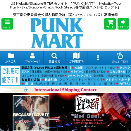
US Melodic/Skacore専門通販サイト "PUNKMART" 「Melodic~Pop
Punk~Ska/Skacore~Crack Rock Steady等の周辺バンドをセレクト」
東京都公安委員会公認古物商免許（第307792119003号）髙橋伸幸
メニュー
カート
ログイン
カテゴリ
マイページ
商品検索
ご利用案内
SALE ITEM