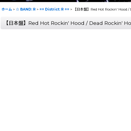
ホーム
>
☆ BAND: R
>
== District: R ==
>
【日本盤】Red Hot Rockin' Hood / D
【日本盤】Red Hot Rockin' Hood / Dead Rockin' Ho