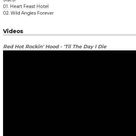
01. Heart Feast Hotel
02. Wild Angles Forever
Videos
Red Hot Rockin' Hood - 'Til The Day I Die