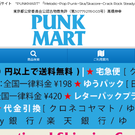
門通販サイト "PUNKMART" 「Melodic~Pop Punk~Ska/Skacore~Crack Rock
東京都公安委員会公認古物商免許（第307792119003号）髙橋伸幸
商品検索
ご利用案内