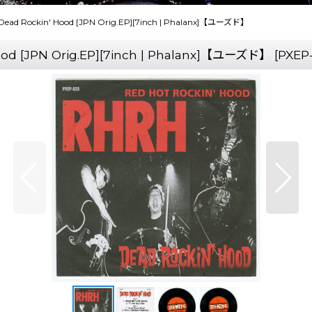
ead Rockin' Hood [JPN Orig.EP][7inch | Phalanx]【ユーズド】
od [JPN Orig.EP][7inch | Phalanx]【ユーズド】
[
PXEP