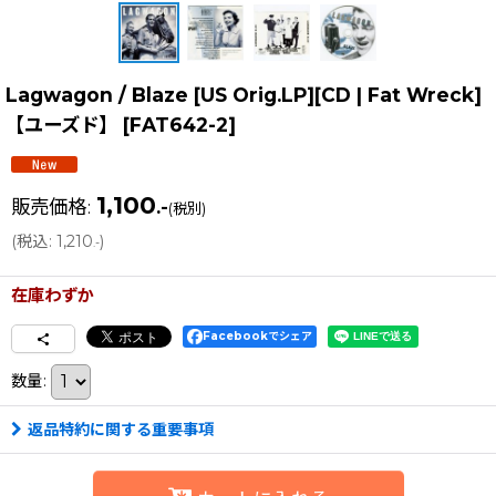
Lagwagon / Blaze [US Orig.LP][CD | Fat Wreck]
【ユーズド】
[
FAT642-2
]
1,100
販売価格
:
.-
(税別)
(
税込
:
1,210
)
.-
在庫わずか
Facebookでシェア
数量
:
返品特約に関する重要事項