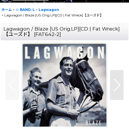
ホーム
>
☆ BAND: L
>
Lagwagon
>
Lagwagon / Blaze [US Orig.LP][CD | Fat Wreck]【ユーズド】
Lagwagon / Blaze [US Orig.LP][CD | Fat Wreck]
【ユーズド】
[
FAT642-2
]