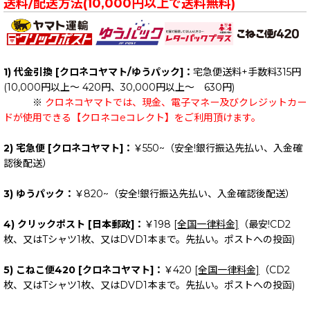
送料/配送方法(10,000円以上で送料無料)
1) 代金引換 [クロネコヤマト/ゆうパック]：
宅急便送料+手数料315円
(10,000円以上～ 420円、30,000円以上～ 630円)
※
クロネコヤマトでは、現金、電子マネー及びクレジットカー
ドが使用できる【クロネコeコレクト】をご利用頂けます。
2) 宅急便 [クロネコヤマト]：
￥550~（安全!銀行振込先払い、入金確
認後配送）
3) ゆうパック：
￥820~（安全!銀行振込先払い、入金確認後配送）
4) クリックポスト [日本郵政]：
￥198
[全国一律料金]
（最安!CD2
枚、又はTシャツ1枚、又はDVD1本まで。先払い。ポストへの投函)
5) こねこ便420 [クロネコヤマト]：
￥420
[全国一律料金]
（CD2
枚、又はTシャツ1枚、又はDVD1本まで。先払い。ポストへの投函)