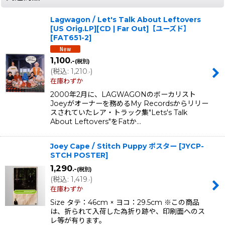
Lagwagon / Let's Talk About Leftovers
[US Orig.LP][CD | Far Out]【ユーズド】
[
FAT651-2
]
1,100
.-
(税別)
(
税込
:
1,210
)
.-
在庫わずか
2000年2月に、LAGWAGONのボーカリスト
Joeyがオーナーを務めるMy Recordsからリリー
スされていたレア・トラック集"Lets's Talk
About Leftovers"をFatか…
Joey Cape / Stitch Puppy ポスター
[
JYCP-
STCH POSTER
]
1,290
.-
(税別)
(
税込
:
1,419
)
.-
在庫わずか
Size タテ：46cm × ヨコ：29.5cm ※この商品
は、折られて入荷した為折り跡や、印刷面へのス
レ等が有ります。