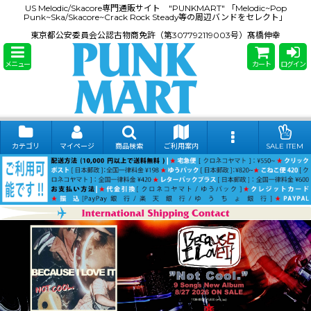
US Melodic/Skacore専門通販サイト "PUNKMART" 「Melodic~Pop
Punk~Ska/Skacore~Crack Rock Steady等の周辺バンドをセレクト」
東京都公安委員会公認古物商免許（第307792119003号）髙橋伸幸
メニュー
カート
ログイン
カテゴリ
マイページ
商品検索
ご利用案内
SALE ITEM