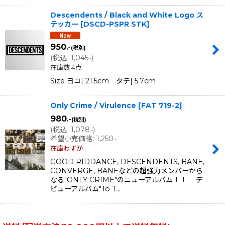
Descendents / Black and White Logo ス
テッカー
[
DSCD-PSPR STK
]
950
.-
(税別)
(
税込
:
1,045
)
.-
在庫数 4点
Size ヨコ| 21.5cm タテ| 5.7cm
Only Crime / Virulence
[
FAT 719-2
]
980
.-
(税別)
(
税込
:
1,078
)
.-
希望小売価格
:
1,250
.-
在庫わずか
GOOD RIDDANCE, DESCENDENTS, BANE,
CONVERGE, BANEなどの超強力メンバーから
なる"ONLY CRIME"のニューアルバム！！ デ
ビューアルバム"To T…