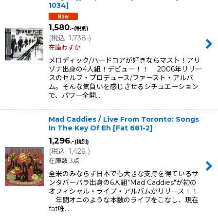
1034
]
1,580
.-
(税別)
(
税込
:
1,738
)
.-
在庫わずか
メロディック/ハードコアが好きならマスト！アリ
ゾナ出身の4人組！デビュー！！ 2006年リリー
スのセルフ・プロデュース/ファースト・アルバ
ム。そんな気負いを感じさせるシチュエーション
で、パワー全開…
Mad Caddies / Live From Toronto: Songs
In The Key Of Eh
[
Fat 681-2
]
1,296
.-
(税別)
(
税込
:
1,426
)
.-
在庫数 3点
全米のみならず日本でも大きな支持を得ているサ
ンタバーバラ出身の6人組"Mad Caddies"が初の
オフィシャル・ライブ・アルバムがリリース！！
年間オニのような本数のライブをこなし、現在
fat唯…