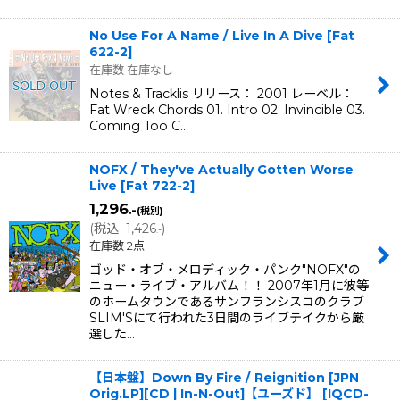
No Use For A Name / Live In A Dive
[
Fat
622-2
]
在庫数 在庫なし
Notes & Tracklis リリース： 2001 レーベル：
Fat Wreck Chords 01. Intro 02. Invincible 03.
Coming Too C…
NOFX / They've Actually Gotten Worse
Live
[
Fat 722-2
]
1,296
.-
(税別)
(
税込
:
1,426
)
.-
在庫数 2点
ゴッド・オブ・メロディック・パンク"NOFX"の
ニュー・ライブ・アルバム！！ 2007年1月に彼等
のホームタウンであるサンフランシスコのクラブ
SLIM'Sにて行われた3日間のライブテイクから厳
選した…
【日本盤】Down By Fire / Reignition [JPN
Orig.LP][CD | In-N-Out]【ユーズド】
[
IQCD-