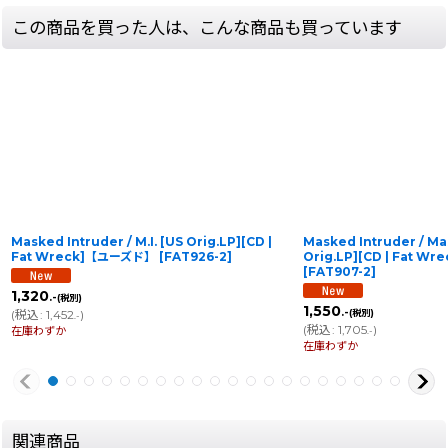
この商品を買った人は、こんな商品も買っています
Masked Intruder / M.I. [US Orig.LP][CD |
Masked Intruder / Ma
Fat Wreck]【ユーズド】
[
FAT926-2
]
Orig.LP][CD | Fat 
[
FAT907-2
]
1,320
.-
(税別)
1,550
.-
(
税込
:
1,452
)
(税別)
.-
(
税込
:
1,705
)
在庫わずか
.-
在庫わずか
関連商品