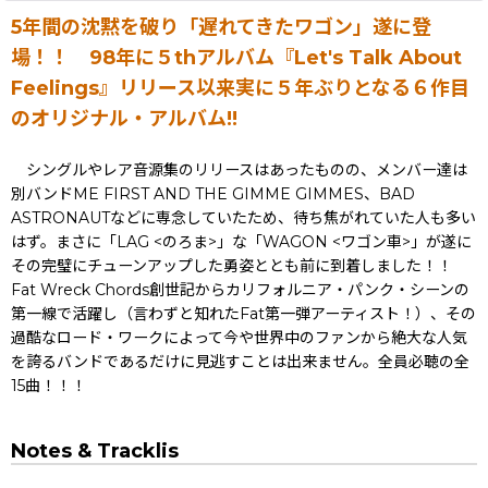
5年間の沈黙を破り「遅れてきたワゴン」遂に登
場！！ 98年に５thアルバム『Let's Talk About
Feelings』リリース以来実に５年ぶりとなる６作目
のオリジナル・アルバム!!
シングルやレア音源集のリリースはあったものの、メンバー達は
別バンドME FIRST AND THE GIMME GIMMES、BAD
ASTRONAUTなどに専念していたため、待ち焦がれていた人も多い
はず。まさに「LAG <のろま>」な「WAGON <ワゴン車>」が遂に
その完璧にチューンアップした勇姿ととも前に到着しました！！
Fat Wreck Chords創世記からカリフォルニア・パンク・シーンの
第一線で活躍し（言わずと知れたFat第一弾アーティスト！）、その
過酷なロード・ワークによって今や世界中のファンから絶大な人気
を誇るバンドであるだけに見逃すことは出来ません。全員必聴の全
15曲！！！
Notes & Tracklis