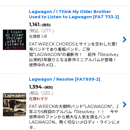
Lagwagon / I Think My Older Brother
Used to Listen to Lagwagon
[
FAT 733-2
]
1,161
.-
(税別)
(
税込
:
1,277
)
.-
在庫数 3点
FAT WRECK CHORDSとサインを交わした第1
号バンドであり看板バンド、ご存
知"LAGWAGON"の最新作！ 前作『Resolve』
以来約3年振りとなる新作ミニアルバムが登場！
世界中のメロ…
Lagwagon / Resolve
[
FAT699-2
]
1,394
.-
(税別)
(
税込
:
1,533
)
.-
在庫わずか
FAT WRECKの大御所バンド"LAGWAGON"、2
年ぶり6枚目のアルバム『Resolve』！！ 今や
世界中のファンから絶大な人気を誇るバンド
LAGWAGON、熱く切ないメロディ・ラインにメ
タ…